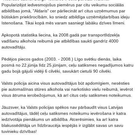
Popularizējot iedvesmojošus piemērus par citu veikumu sociālās
atbildības jomā, "Aldaris" cer pārliecināt arī citus uzņēmumus par
būtiskām priekšrocībām, ko sniedz atbildīga uzņēmējdarbības ideju
īstenošana. Tikai kopā mēs varam sasniegt labāku dzīves līmeni.
Apkopotā statistika liecina, ka 2008.gadā par transportlīdzekļa
vadīšanu alkohola reibumā pie atbildības saukti gandrīz 4000
autovadītāju.
Pēdējos piecos gados (2003. - 2008.) Līgo svētku dienās, laika
posmā no 22.jūnija līdz 25.jūnijam, ceļu satiksmes negadījumos katru
gadu bojā gājuši vidēji 6 cilvēki, savukārt cietuši 90 cilvēki.
Valsts policija aicina visus autovadītājus būt apdomīgiem, nesēsties
pie automašīnas stūres alkohola vai narkotisko vielu reibumā, ievērot
visus ātruma ierobežojumus, kā arī citus ceļu satiksmes noteikumus.
Jāuzsver, ka Valsts policijas spēkos nav pārbaudīt visus Latvijas
autovadītājus, tādēļ ceļu satiksmes noteikumu ievērošana ir katra
iedzīvotāja pienākums un atbildība. Atcerēsimies, ka arī katra
blakussēdētāja un līdzbraucēja iespējās ir izglābt savas un savu
tuvinieku dzīvības!