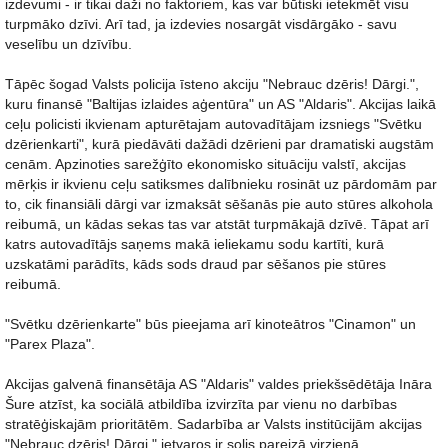
izdevumi - ir tikai daži no faktoriem, kas var būtiski ietekmēt visu
turpmāko dzīvi. Arī tad, ja izdevies nosargāt visdārgāko - savu
veselību un dzīvību.
Tāpēc šogad Valsts policija īsteno akciju "Nebrauc dzēris! Dārgi.",
kuru finansē "Baltijas izlaides aģentūra" un AS "Aldaris". Akcijas laikā
ceļu policisti ikvienam apturētajam autovadītājam izsniegs "Svētku
dzērienkarti", kurā piedāvāti dažādi dzērieni par dramatiski augstām
cenām. Apzinoties sarežģīto ekonomisko situāciju valstī, akcijas
mērķis ir ikvienu ceļu satiksmes dalībnieku rosināt uz pārdomām par
to, cik finansiāli dārgi var izmaksāt sēšanās pie auto stūres alkohola
reibumā, un kādas sekas tas var atstāt turpmākajā dzīvē. Tāpat arī
katrs autovadītājs saņems makā ieliekamu sodu kartīti, kurā
uzskatāmi parādīts, kāds sods draud par sēšanos pie stūres
reibumā.
"Svētku dzērienkarte" būs pieejama arī kinoteātros "Cinamon" un
"Parex Plaza".
Akcijas galvenā finansētāja AS "Aldaris" valdes priekšsēdētāja Ināra
Šure atzīst, ka sociālā atbildība izvirzīta par vienu no darbības
stratēģiskajām prioritātēm. Sadarbība ar Valsts institūcijām akcijas
"Nebrauc dzēris! Dārgi." ietvaros ir solis pareizā virzienā.