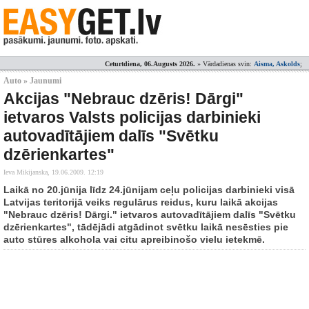
Ceturtdiena, 06.Augusts 2026.
» Vārdadienas svin:
Aisma, Askolds
;
Auto » Jaunumi
Akcijas "Nebrauc dzēris! Dārgi"
ietvaros Valsts policijas darbinieki
autovadītājiem dalīs "Svētku
dzērienkartes"
Ieva Mikijanska,
19.06.2009. 12:19
Laikā no 20.jūnija līdz 24.jūnijam ceļu policijas darbinieki visā
Latvijas teritorijā veiks regulārus reidus, kuru laikā akcijas
"Nebrauc dzēris! Dārgi." ietvaros autovadītājiem dalīs "Svētku
dzērienkartes", tādējādi atgādinot svētku laikā nesēsties pie
auto stūres alkohola vai citu apreibinošo vielu ietekmē.