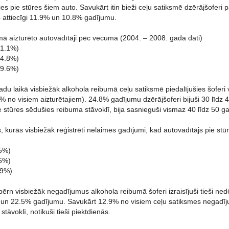
s pie stūres šiem auto. Savukārt itin bieži ceļu satiksmē dzērājšoferi
 attiecīgi 11.9% un 10.8% gadījumu.
mā aizturēto autovadītāji pēc vecuma (2004. – 2008. gada dati)
31.1%)
24.8%)
19.6%)
adu laikā visbiežāk alkohola reibumā ceļu satiksmē piedalījušies šofe
% no visiem aizturētajiem). 24.8% gadījumu dzērājšoferi bijuši 30 līdz
pie stūres sēdušies reibuma stāvoklī, bija sasnieguši vismaz 40 līdz 50 
 kurās visbiežāk reģistrēti nelaimes gadījumi, kad autovadītājs pie st
.5%)
.5%)
.9%)
ērn visbiežāk negadījumus alkohola reibumā šoferi izraisījuši tieši ne
% un 22.5% gadījumu. Savukārt 12.9% no visiem ceļu satiksmes negadīj
tāvoklī, notikuši tieši piektdienās.