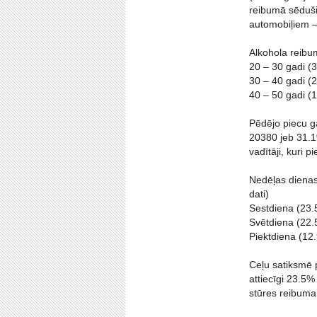
reibumā sēdušie
automobiļiem –
Alkohola reibu
20 – 30 gadi (
30 – 40 gadi (
40 – 50 gadi (
Pēdējo piecu g
20380 jeb 31.1
vadītāji, kuri 
Nedēļas dienas,
dati)
Sestdiena (23
Svētdiena (22
Piektdiena (12
Ceļu satiksmē p
attiecīgi 23.5
stūres reibuma s