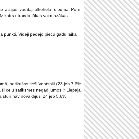
zraisījuši vadītāji alkohola reibumā. Pērn
z katrs otrais lielākas vai mazākas
 punkti. Vidēji pēdējo piecu gadu laikā
umā, notikušas tieši Ventspilī (23 jeb 7.6%
uvuši ceļu satiksmes negadījumos ir Liepāja
 stūri nav novaldījuši 24 jeb 5.6%