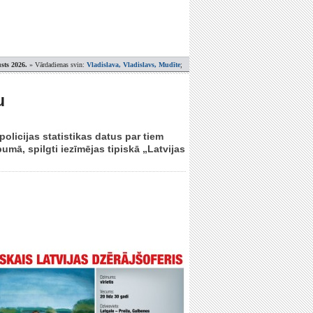
sts 2026.
» Vārdadienas svin:
Vladislava, Vladislavs, Mudīte
;
u
olicijas statistikas datus par tiem
umā, spilgti iezīmējas tipiskā „Latvijas