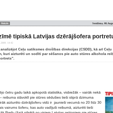
Sestdiena, 08.Augu
īmē tipiskā Latvijas dzērājšofera portret
.2009. 14:42
nalizējot Ceļu satiksmes drošības direkcijas (CSDD), kā arī Ceļu p
, kuri aizturēti un sodīti par sēšanos pie auto stūres alkohola reib
ortrets”.
o četru gadu laikā apkopotā statistika, visbiežāk – vairāk nekā
 reibuma stāvoklī pie stūres sēdušies tieši stiprā dzimuma
airāk aizturēto dzērājšoferu vidū ir jaunieši vecumā no 20 līdz 30
is vairums šoferu, kas auto vadījuši reibumā, aizturēti tieši
žāk Preiļu (šajā pilsētā no visiem Latvijas reģioniem pie stūres