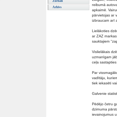
Žurnāli
reibumā autova
Arhīvs
apkaimē. Vairu
pārvietojas ar 
izbraucam arī 
Lielākoties dzē
ar ZAZ markas a
sauktajiem “z
Vislielākais dz
uzmanīgam jābūt
ceļa sastapties
Par vissmagāko
vadītāju, kurie
tiek iekasēti va
Galvenie statis
Pēdējo četru ga
dzimuma pārstāv
ievainojumus u