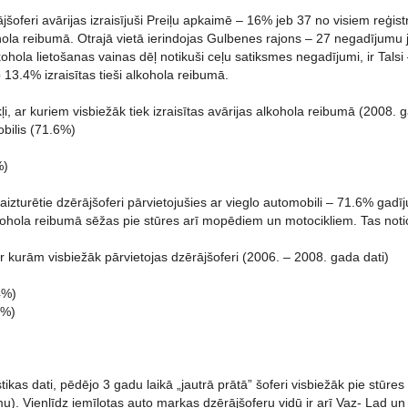
jšoferi avārijas izraisījuši Preiļu apkaimē – 16% jeb 37 no visiem reģi
hola reibumā. Otrajā vietā ierindojas Gulbenes rajons – 27 negadījumu 
kohola lietošanas vainas dēļ notikuši ceļu satiksmes negadījumi, ir Tals
 13.4% izraisītas tieši alkohola reibumā.
ļi, ar kuriem visbiežāk tiek izraisītas avārijas alkohola reibumā (2008. g
bilis (71.6%)
)
%)
aizturētie dzērājšoferi pārvietojušies ar vieglo automobili – 71.6% gad
lkohola reibumā sēžas pie stūres arī mopēdiem un motocikliem. Tas noti
 kurām visbiežāk pārvietojas dzērājšoferi (2006. – 2008. gada dati)
4%)
4%)
istikas dati, pēdējo 3 gadu laikā „jautrā prātā” šoferi visbiežāk pie stū
u). Vienlīdz iemīļotas auto markas dzērājšoferu vidū ir arī Vaz- Lad u