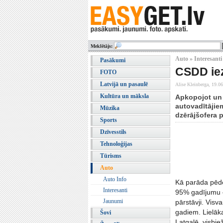
Meklētājs:
Auto » Interesanti
Pasākumi
CSDD iez
FOTO
Latvijā un pasaulē
Alise Kleinberga,
19.06
Kultūra un māksla
Apkopojot un a
autovadītājiem
Mūzika
dzērājšofera p
Sports
Dzīvesstils
Tehnoloģijas
Tūrisms
Auto
Auto Info
Kā parāda pēdēj
Interesanti
95% gadījumu –
Jaunumi
pārstāvji. Visv
gadiem. Lielāka
Šovi
Latgalē, visbie