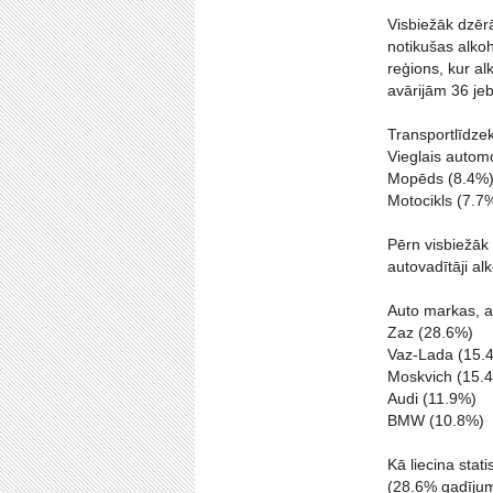
Visbiežāk dzērā
notikušas alko
reģions, kur al
avārijām 36 jeb
Transportlīdzek
Vieglais automo
Mopēds (8.4%
Motocikls (7.7
Pērn visbiežāk 
autovadītāji a
Auto markas, ar
Zaz (28.6%)
Vaz-Lada (15.
Moskvich (15.
Audi (11.9%)
BMW (10.8%)
Kā liecina stat
(28.6% gadījum