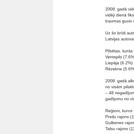
2008. gadā vidē
vidēji dienā fi
traumas guvis 
Uz šo brīdi au
Latvijas autova
Pilsētas, kurās
Ventspils (7.6%
Liepāja (6.2%)
Rēzekne (5.6%
2008. gadā alko
no visām pilsēt
– 48 negadījumi
gadījumu no vi
Reģioni, kuros 
Preiļu rajons (
Gulbenes rajo
Talsu rajons (