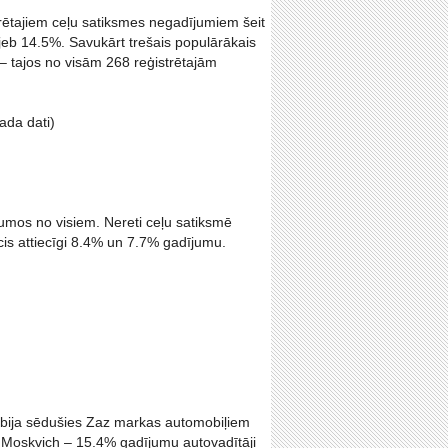
strētajiem ceļu satiksmes negadījumiem šeit
jeb 14.5%. Savukārt trešais populārākais
i – tajos no visām 268 reģistrētajām
ada dati)
ījumos no visiem. Nereti ceļu satiksmē
cis attiecīgi 8.4% un 7.7% gadījumu.
res bija sēdušies Zaz markas automobiļiem
n Moskvich – 15.4% gadījumu autovadītāji