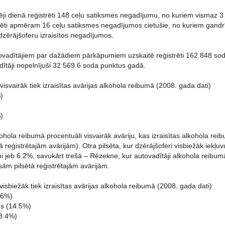
ji dienā reģistrēti 148 ceļu satiksmes negadījumu, no kuriem vismaz 3 i
ksēti apmēram 16 ceļu satiksmes negadījumos cietušie, no kuriem gandrī
dzērājšoferu izraisītos negadījumos.
tovadītājiem par dažādiem pārkāpumiem uzskaitē reģistrēti 162 848 soda
dītāji nopelnījuši 32 569.6 soda punktus gadā.
 visvairāk tiek izraisītas avārijas alkohola reibumā (2008. gada dati)
)
)
hola reibumā procentuāli visvairāk avāriju, kas izraisītas alkohola reib
ā reģistrētajām avārijām). Otra pilsēta, kur dzērājšoferi visbiežāk iekļ
 jeb 6.2%, savukārt trešā – Rēzekne, kur autovadītāji alkohola reibumā
sām pilsētā reģistrētajām avārijām.
visbiežāk tiek izraisītas avārijas alkohola reibumā (2008. gada dati)
16%)
ns (14.5%)
13.4%)