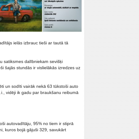
tājs ielās izbrauc tieši ar tautā tā
eļu satiksmes dalībniekam sevišķi
ši šajās stundās ir vislielākās izredzes uz
 un sodīti vairāk nekā 63 tūkstoši auto
.i., vidēji ik gadu par braukšanu reibumā
ši autovadītāju, 95% no tiem ir stiprā
i, kuros bojā gājuši 329, savukārt