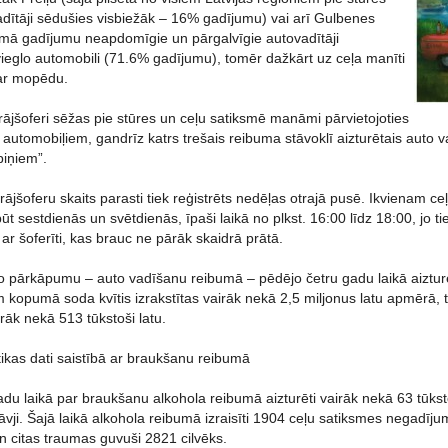
dītāji sēdušies visbiežāk – 16% gadījumu) vai arī Gulbenes
mā gadījumu neapdomīgie un pārgalvīgie autovadītāji
vieglo automobili (71.6% gadījumu), tomēr dažkārt uz ceļa manīti
ar mopēdu.
rājšoferi sēžas pie stūres un ceļu satiksmē manāmi pārvietojoties
utomobiļiem, gandrīz katrs trešais reibuma stāvoklī aizturētais auto vadī
apiņiem”.
ērājšoferu skaits parasti tiek reģistrēts nedēļas otrajā pusē. Ikvienam c
 sestdienās un svētdienās, īpaši laikā no plkst. 16:00 līdz 18:00, jo tie
 ar šoferīti, kas brauc ne pārāk skaidrā prātā.
 pārkāpumu – auto vadīšanu reibumā – pēdējo četru gadu laikā aizturēti
m kopumā soda kvītis izrakstītas vairāk nekā 2,5 miljonus latu apmērā, t
irāk nekā 513 tūkstoši latu.
tikas dati saistībā ar braukšanu reibumā
du laikā par braukšanu alkohola reibumā aizturēti vairāk nekā 63 tūksto
ji. Šajā laikā alkohola reibumā izraisīti 1904 ceļu satiksmes negadījum
n citas traumas guvuši 2821 cilvēks.