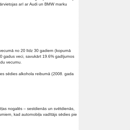
 pārvietojas arī ar Audi un BMW marku
ri vecumā no 20 līdz 30 gadiem (kopumā
 40 gadus veci, savukārt 19.6% gadījumos
gadu vecumu.
ūres sēdies alkohola reibumā (2008. gada
dēļas nogalēs – sestdienās un svētdienās,
umiem, kad automobiļa vadītājs sēdies pie