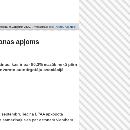
tdiena, 06.Augusts 2026.
» Vārdadienas svin:
Aisma, Askolds
;
šanas apjoms
nas, kas ir par 80,3% mazāk nekā pērn
lnvaroto autotirgotāju asociācijā
 septembrī, liecina LPAA apkopotā
ija samazinājusies par astoņām vienībām.