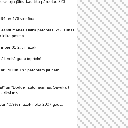
is bija jūlijs, kad tika pārdotas 223
 494 un 476 vienības.
 Desmit mēnešu laikā pārdotas 582 jaunas
ā laika posmā.
 ir par 81,2% mazāk.
zāk nekā gadu iepriekš.
īgi ar 190 un 187 pārdotām jaunām
Fiat" un "Dodge" automašīnas. Savukārt
tikai trīs.
ja par 40,9% mazāk nekā 2007.gadā.