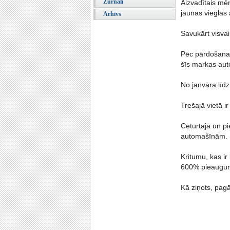
Žurnāli
Aizvadītais mēn
jaunas vieglās
Arhīvs
Savukārt visvai
Pēc pārdošanas
šīs markas aut
No janvāra līd
Trešajā vietā 
Ceturtajā un p
automašīnām.
Kritumu, kas ir
600% pieaugums
Kā ziņots, pag