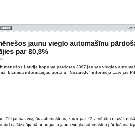
Cetur
mēnešos jaunu vieglo automašīnu pārdo
jies par 80,3%
:40
t mēnešos Latvijā kopumā pārdotas 3397 jaunas vieglās automašī
mā, biznesa informācijas portālu "Nozare.lv" informēja Latvijas Pi
as 218 jaunas vieglās automašīnas, kas ir par 22 vienībām mazāk nekā
ptembrī salīdzinājumā ar augustu jaunu vieglo automašīnu pārdošana b