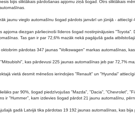
esis bijis sliktākais pārdošanas apjomu ziņā šogad. Otrs sliktākais mēnes
 automašīnas.
rāk jaunu vieglo automašīnu šogad pārdots janvārī un jūnijā - attiecīgi
 apjoma diezgan pārliecinoši līderos šogad nostirpinājusies "Toyota".
omašīnas. Tas gan ir par 72,6% mazāk nekā pagājušā gada atbilstošaj
z oktobrim pārdotas 347 jaunas "Volkswagen" markas automašīnas, kas
ir "Mitsubishi", kas pārdevusi 225 jaunas automašīnas jeb par 72,7% ma
iektajā vietā desmit mēnešos ierindojies "Renault" un "Hyundai" attiec
 lielāks par 90%, šogad piedzīvojušas "Mazda", "Dacia", "Chevrolet", "
 ir "Hummer", kam izdevies šogad pārdot 21 jaunu automašīnu, pērn - 
ājušajā gadā Latvijā tika pārdotas 19 192 jaunas automašīnas, kas bi