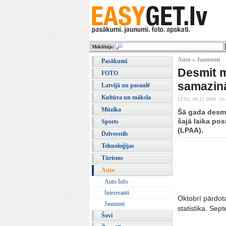
Meklētājs:
Auto » Jaunumi
Pasākumi
Desmit 
FOTO
samazinā
Latvijā un pasaulē
Kultūra un māksla
LETA,
06.11.2009. 16
Mūzika
Šā gada desmi
šajā laika pos
Sports
(LPAA).
Dzīvesstils
Tehnoloģijas
Tūrisms
Auto
Auto Info
Interesanti
Oktobrī pārdot
Jaunumi
statistika. Se
Šovi