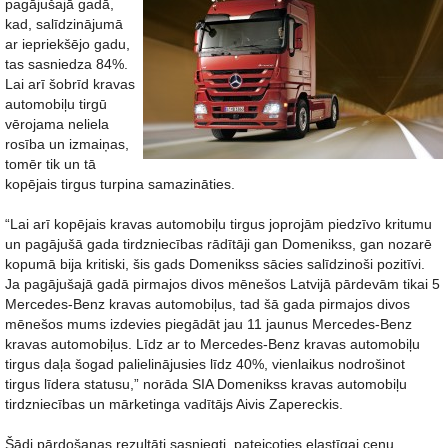
pagājušajā gadā,
kad, salīdzinājumā
ar iepriekšējo gadu,
tas sasniedza 84%.
Lai arī šobrīd kravas
automobiļu tirgū
vērojama neliela
rosība un izmaiņas,
tomēr tik un tā
kopējais tirgus turpina samazināties.
“Lai arī kopējais kravas automobiļu tirgus joprojām piedzīvo kritumu
un pagājušā gada tirdzniecības rādītāji gan Domenikss, gan nozarē
kopumā bija kritiski, šis gads Domenikss sācies salīdzinoši pozitīvi.
Ja pagājušajā gadā pirmajos divos mēnešos Latvijā pārdevām tikai 5
Mercedes-Benz kravas automobiļus, tad šā gada pirmajos divos
mēnešos mums izdevies piegādāt jau 11 jaunus Mercedes-Benz
kravas automobiļus. Līdz ar to Mercedes-Benz kravas automobiļu
tirgus daļa šogad palielinājusies līdz 40%, vienlaikus nodrošinot
tirgus līdera statusu,” norāda SIA Domenikss kravas automobiļu
tirdzniecības un mārketinga vadītājs Aivis Zapereckis.
Šādi pārdošanas rezultāti sasniegti, pateicoties elastīgai cenu