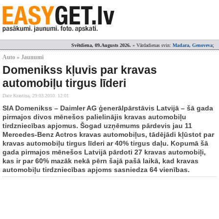
Svētdiena, 09.Augusts 2026.
» Vārdadienas svin:
Madara, Genoveva
;
Auto » Jaunumi
Domenikss kļuvis par kravas
automobiļu tirgus līderi
Dace Krastiņa,
29.03.2010. 12:01
SIA Domenikss – Daimler AG ģenerālpārstāvis Latvijā – šā gada
pirmajos divos mēnešos palielinājis kravas automobiļu
tirdzniecības apjomus. Šogad uzņēmums pārdevis jau 11
Mercedes-Benz Actros kravas automobiļus, tādējādi kļūstot par
kravas automobiļu tirgus līderi ar 40% tirgus daļu. Kopumā šā
gada pirmajos mēnešos Latvijā pārdoti 27 kravas automobiļi,
kas ir par 60% mazāk nekā pērn šajā pašā laikā, kad kravas
automobiļu tirdzniecības apjoms sasniedza 64 vienības.