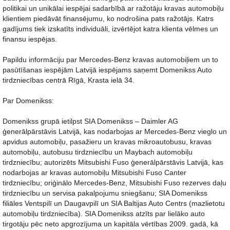
politikai un unikālai iespējai sadarbībā ar ražotāju kravas automobiļu
klientiem piedāvāt finansējumu, ko nodrošina pats ražotājs. Katrs
gadījums tiek izskatīts individuāli, izvērtējot katra klienta vēlmes un
finansu iespējas.
Papildu informāciju par Mercedes-Benz kravas automobiļiem un to
pasūtīšanas iespējām Latvijā iespējams saņemt Domenikss Auto
tirdzniecības centrā Rīgā, Krasta ielā 34.
Par Domenikss:
Domenikss grupā ietilpst SIA Domenikss – Daimler AG
ģenerālpārstāvis Latvijā, kas nodarbojas ar Mercedes-Benz vieglo un
apvidus automobiļu, pasažieru un kravas mikroautobusu, kravas
automobiļu, autobusu tirdzniecību un Maybach automobiļu
tirdzniecību; autorizēts Mitsubishi Fuso ģenerālpārstāvis Latvijā, kas
nodarbojas ar kravas automobiļu Mitsubishi Fuso Canter
tirdzniecību; oriģinālo Mercedes-Benz, Mitsubishi Fuso rezerves daļu
tirdzniecību un servisa pakalpojumu sniegšanu; SIA Domenikss
filiāles Ventspilī un Daugavpilī un SIA Baltijas Auto Centrs (mazlietotu
automobiļu tirdzniecība). SIA Domenikss atzīts par lielāko auto
tirgotāju pēc neto apgrozījuma un kapitāla vērtības 2009. gadā, kā