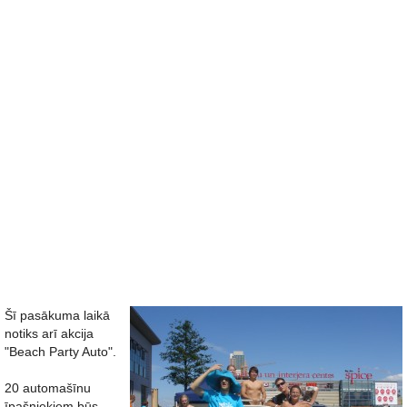
Šī pasākuma laikā
notiks arī akcija
"Beach Party Auto".
20 automašīnu
īpašniekiem būs