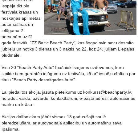
iespēja tikt pie
festivāla krāsās un
noskaņās aplīmētas
automašīnas un
ielūguma 2
personām uz šī
gada festivālu "ZZ Baltic Beach Party", kas šogad svin savu desmito
jubileju un notiks 3 dienas un 3 naktis no 22. līdz 24. jūlijam Liepājas
pludmalē.
Visu 20 "Beach Party Auto" īpašnieki saņems uzdevumus, kuru
izpilde tiem garantēs ielūgumu uz festivālu, kā arī iespēju cīnīties par
titulu "Beach Party desmitgades Auto".
Lai piedalītos akcijā, jāsūta pieteikums uz konkurss@beachparty.lv,
norādot: vārdu, uzvārdu, kontakttālruni, e-pasta adresi, automašīnas
marku un krāsu.
Akcijas dalībniekam jābūt vismaz 18 gadus šajā saulē
pieredzējušam, ar autovadītāja apliecību un automašīnu savā
īpašumā.