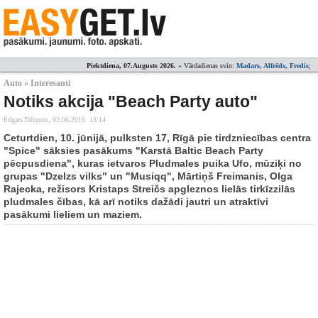
Piektdiena, 07.Augusts 2026.
» Vārdadienas svin:
Madars, Alfrēds, Fredis
;
Auto » Interesanti
Notiks akcija "Beach Party auto"
Edgars Džiguns,
02.06.2010. 13:14
Ceturtdien, 10. jūnijā, pulksten 17, Rīgā pie tirdzniecības centra
"Spice" sāksies pasākums "Karstā Baltic Beach Party
pēcpusdiena", kuras ietvaros Pludmales puika Ufo, mūziķi no
grupas "Dzelzs vilks" un "Musiqq", Mārtiņš Freimanis, Olga
Rajecka, režisors Kristaps Streičs apgleznos lielās tirkīzzilās
pludmales čības, kā arī notiks dažādi jautri un atraktīvi
pasākumi lieliem un maziem.