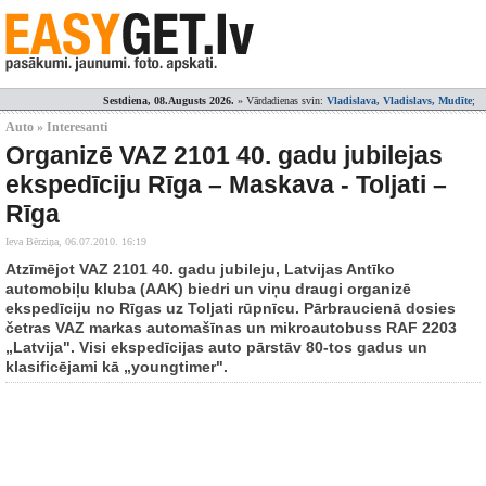
Sestdiena, 08.Augusts 2026.
» Vārdadienas svin:
Vladislava, Vladislavs, Mudīte
;
Auto » Interesanti
Organizē VAZ 2101 40. gadu jubilejas
ekspedīciju Rīga – Maskava - Toljati –
Rīga
Ieva Bērziņa,
06.07.2010. 16:19
Atzīmējot VAZ 2101 40. gadu jubileju, Latvijas Antīko
automobiļu kluba (AAK) biedri un viņu draugi organizē
ekspedīciju no Rīgas uz Toljati rūpnīcu. Pārbraucienā dosies
četras VAZ markas automašīnas un mikroautobuss RAF 2203
„Latvija". Visi ekspedīcijas auto pārstāv 80-tos gadus un
klasificējami kā „youngtimer".