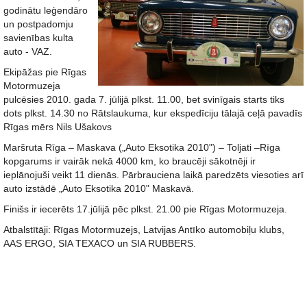
godinātu leģendāro
un postpadomju
savienības kulta
auto - VAZ.
Ekipāžas pie Rīgas
Motormuzeja
pulcēsies 2010. gada 7. jūlijā plkst. 11.00, bet svinīgais starts tiks
dots plkst. 14.30 no Rātslaukuma, kur ekspedīciju tālajā ceļā pavadīs
Rīgas mērs Nils Ušakovs
Maršruta Rīga – Maskava („Auto Eksotika 2010") – Toljati –Rīga
kopgarums ir vairāk nekā 4000 km, ko braucēji sākotnēji ir
ieplānojuši veikt 11 dienās. Pārbrauciena laikā paredzēts viesoties arī
auto izstādē „Auto Eksotika 2010" Maskavā.
Finišs ir iecerēts 17.jūlijā pēc plkst. 21.00 pie Rīgas Motormuzeja.
Atbalstītāji: Rīgas Motormuzejs, Latvijas Antīko automobiļu klubs,
AAS ERGO, SIA TEXACO un SIA RUBBERS.