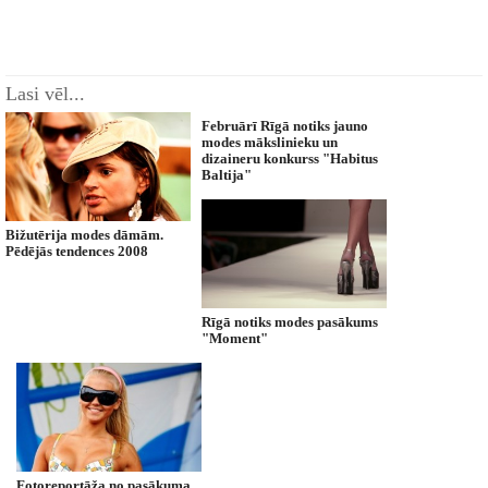
Lasi vēl...
Februārī Rīgā notiks jauno
modes mākslinieku un
dizaineru konkurss "Habitus
Baltija"
Bižutērija modes dāmām.
Pēdējās tendences 2008
Rīgā notiks modes pasākums
"Moment"
Fotoreportāža no pasākuma