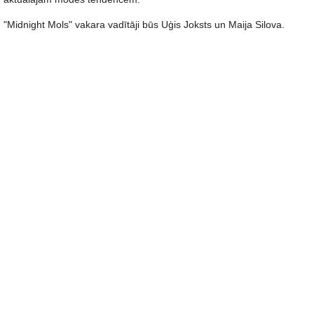
"Midnight Mols" vakara vadītāji būs Uģis Joksts un Maija Silova.