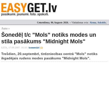
Ceturtdiena, 06.Augusts 2026.
» Vārdadienas svin:
Aisma, Askolds
;
Auto »
Šonedēļ t/c "Mols" notiks modes un
stila pasākums "Midnight Mols"
LETA,
17.09.2007. 16:10
|
komentāri
(2)
Trešdien, 20.septembrī, tirdzniecības centrā "Mols" notiks
ikgadējais rudens modes pasākums "Midnight Mols".