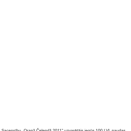
Sacensību „Oranž Čelendž 2011" uzvarētājs iegūs 100 LVL naudas