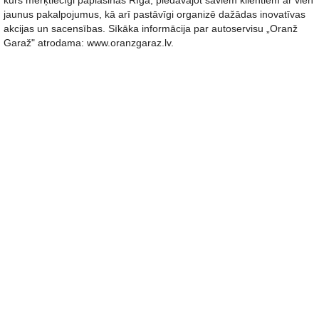
kurš mērķtiecīgi paplašinās Rīgā, piedāvājot saviem klientiem ar vien
jaunus pakalpojumus, kā arī pastāvīgi organizē dažādas inovatīvas
akcijas un sacensības. Sīkāka informācija par autoservisu „Oranž
Garaž" atrodama: www.oranzgaraz.lv.