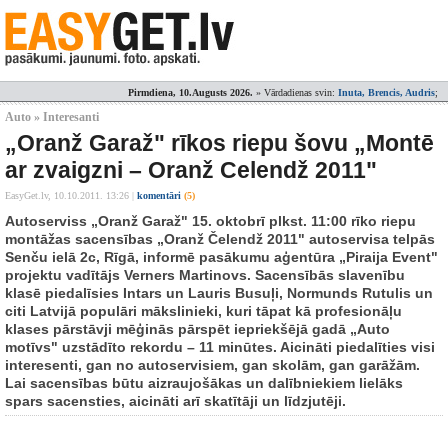
Pirmdiena, 10.Augusts 2026.
» Vārdadienas svin:
Inuta, Brencis, Audris
;
Auto » Interesanti
„Oranž Garaž" rīkos riepu šovu „Montē
ar zvaigzni – Oranž Celendž 2011"
EasyGet.lv,
10.10.2011. 13:26
|
komentāri
(5)
Autoserviss „Oranž Garaž" 15. oktobrī plkst. 11:00 rīko riepu
montāžas sacensības „Oranž Čelendž 2011" autoservisa telpās
Senču ielā 2c, Rīgā, informē pasākumu aģentūra „Piraija Event"
projektu vadītājs Verners Martinovs. Sacensībās slavenību
klasē piedalīsies Intars un Lauris Busuļi, Normunds Rutulis un
citi Latvijā populāri mākslinieki, kuri tāpat kā profesionāļu
klases pārstāvji mēģinās pārspēt iepriekšējā gadā „Auto
motīvs" uzstādīto rekordu – 11 minūtes. Aicināti piedalīties visi
interesenti, gan no autoservisiem, gan skolām, gan garāžām.
Lai sacensības būtu aizraujošākas un dalībniekiem lielāks
spars sacensties, aicināti arī skatītāji un līdzjutēji.