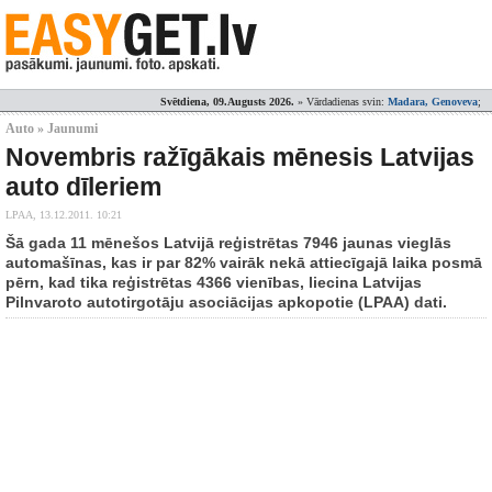
Svētdiena, 09.Augusts 2026.
» Vārdadienas svin:
Madara, Genoveva
;
Auto » Jaunumi
Novembris ražīgākais mēnesis Latvijas
auto dīleriem
LPAA,
13.12.2011. 10:21
Šā gada 11 mēnešos Latvijā reģistrētas 7946 jaunas vieglās
automašīnas, kas ir par 82% vairāk nekā attiecīgajā laika posmā
pērn, kad tika reģistrētas 4366 vienības, liecina Latvijas
Pilnvaroto autotirgotāju asociācijas apkopotie (LPAA) dati.