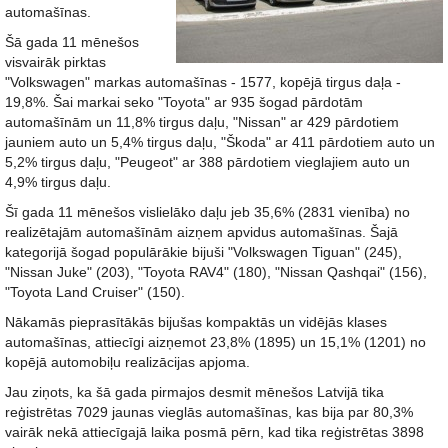
automašīnas.
Šā gada 11 mēnešos
visvairāk pirktas
"Volkswagen" markas automašīnas - 1577, kopējā tirgus daļa -
19,8%. Šai markai seko "Toyota" ar 935 šogad pārdotām
automašīnām un 11,8% tirgus daļu, "Nissan" ar 429 pārdotiem
jauniem auto un 5,4% tirgus daļu, "Škoda" ar 411 pārdotiem auto un
5,2% tirgus daļu, "Peugeot" ar 388 pārdotiem vieglajiem auto un
4,9% tirgus daļu.
Šī gada 11 mēnešos vislielāko daļu jeb 35,6% (2831 vienība) no
realizētajām automašīnām aizņem apvidus automašīnas. Šajā
kategorijā šogad populārākie bijuši "Volkswagen Tiguan" (245),
"Nissan Juke" (203), "Toyota RAV4" (180), "Nissan Qashqai" (156),
"Toyota Land Cruiser" (150).
Nākamās pieprasītākās bijušas kompaktās un vidējās klases
automašīnas, attiecīgi aizņemot 23,8% (1895) un 15,1% (1201) no
kopējā automobiļu realizācijas apjoma.
Jau ziņots, ka šā gada pirmajos desmit mēnešos Latvijā tika
reģistrētas 7029 jaunas vieglās automašīnas, kas bija par 80,3%
vairāk nekā attiecīgajā laika posmā pērn, kad tika reģistrētas 3898