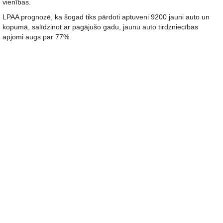
vienības.
LPAA prognozē, ka šogad tiks pārdoti aptuveni 9200 jauni auto un
kopumā, salīdzinot ar pagājušo gadu, jaunu auto tirdzniecības
apjomi augs par 77%.