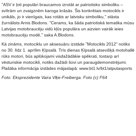
"ASV ir ļoti populāri braucamos izrotāt ar patriotisko simboliku –
svītrām un zvaigznēm karoga krāsās. Šis konkrētais motocikls ir
unikāls, jo ir vienīgais, kas rotāts ar latvisku simboliku," stāsta
žurnālists Arnis Blodons. "Cerams, ka šāda patriotiskā tematika mūsu
Latvijas motobraucēju vidū kļūs populāra un aizvien vairāk ieies
motobraucēju modē," saka A.Blodons.
Kā zināms, motociklu un aksesuāru izstāde "Motocikls 2012" notiks
no 30. līdz 1. aprīlim Ķīpsalā. Trīs dienas Ķīpsalā atsevišķā motohallē
rūks motori, būs aplūkojami visdažādākie spēkrati, tostarp arī
vēsturiskie motocikli, notiks dažādi šovi un paraugdemonstrējumi.
Plašāka informācija izstādes mājaslapā: www.bt1.lv/bt1/atputasports
Foto: Eksprezidente Vaira Vīķe-Freiberga. Foto (c) F64