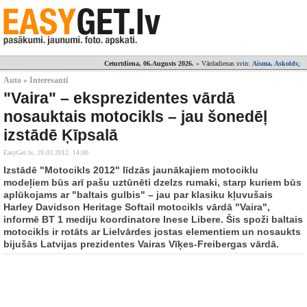
Ceturtdiena, 06.Augusts 2026.
» Vārdadienas svin:
Aisma, Askolds
;
Auto » Interesanti
"Vaira" – eksprezidentes vārdā
nosauktais motocikls – jau šonedēļ
izstādē Ķīpsalā
EasyGet.lv,
29.03.2012. 14:00
Izstādē "Motocikls 2012" līdzās jaunākajiem motociklu
modeļiem būs arī pašu uztūnēti dzelzs rumaki, starp kuriem būs
aplūkojams ar "baltais gulbis" – jau par klasiku kļuvušais
Harley Davidson Heritage Softail motocikls vārdā "Vaira",
informē BT 1 mediju koordinatore Inese Libere. Šis spoži baltais
motocikls ir rotāts ar Lielvārdes jostas elementiem un nosaukts
bijušās Latvijas prezidentes Vairas Vīķes-Freibergas vārdā.