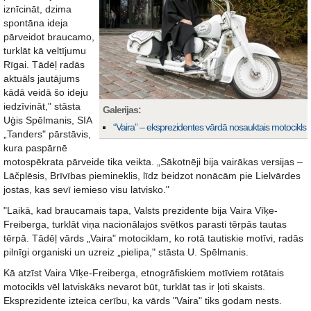
iznīcināt, dzima
spontāna ideja
pārveidot braucamo,
turklāt kā veltījumu
Rīgai. Tādēļ radās
aktuāls jautājums
kādā veidā šo ideju
iedzīvināt," stāsta
Galerijas:
Uģis Spēlmanis, SIA
“Vaira” – eksprezidentes vārdā nosauktais motocikls
„Tanders" pārstāvis,
kura paspārnē
motospēkrata pārveide tika veikta. „Sākotnēji bija vairākas versijas –
Lāčplēsis, Brīvības piemineklis, līdz beidzot nonācām pie Lielvārdes
jostas, kas sevī iemieso visu latvisko."
"Laikā, kad braucamais tapa, Valsts prezidente bija Vaira Vīķe-
Freiberga, turklāt viņa nacionālajos svētkos parasti tērpās tautas
tērpā. Tādēļ vārds „Vaira" motociklam, ko rotā tautiskie motīvi, radās
pilnīgi organiski un uzreiz „pielipa," stāsta U. Spēlmanis.
Kā atzīst Vaira Vīķe-Freiberga, etnogrāfiskiem motīviem rotātais
motocikls vēl latviskāks nevarot būt, turklāt tas ir ļoti skaists.
Eksprezidente izteica cerību, ka vārds "Vaira" tiks godam nests.