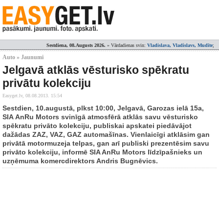
Sestdiena, 08.Augusts 2026.
» Vārdadienas svin:
Vladislava, Vladislavs, Mudīte
;
Auto » Jaunumi
Jelgavā atklās vēsturisko spēkratu
privātu kolekciju
Easyget.lv,
08.08.2013. 15:54
Sestdien, 10.augustā, plkst 10:00, Jelgavā, Garozas ielā 15a,
SIA AnRu Motors svinīgā atmosfērā atklās savu vēsturisko
spēkratu privāto kolekciju, publiskai apskatei piedāvājot
dažādas ZAZ, VAZ, GAZ automašīnas. Vienlaicīgi atklāsim gan
privātā motormuzeja telpas, gan arī publiski prezentēsim savu
privāto kolekciju, informē SIA AnRu Motors līdzīpašnieks un
uzņēmuma komercdirektors Andris Bugnēvics.