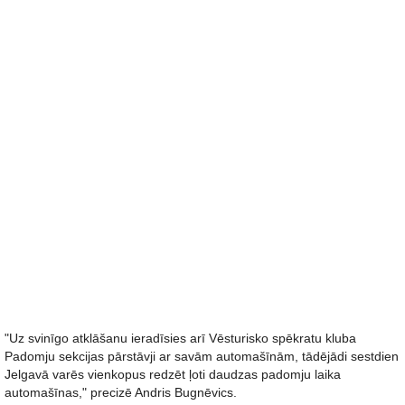
"Uz svinīgo atklāšanu ieradīsies arī Vēsturisko spēkratu kluba
Padomju sekcijas pārstāvji ar savām automašīnām, tādējādi sestdien
Jelgavā varēs vienkopus redzēt ļoti daudzas padomju laika
automašīnas," precizē Andris Bugnēvics.