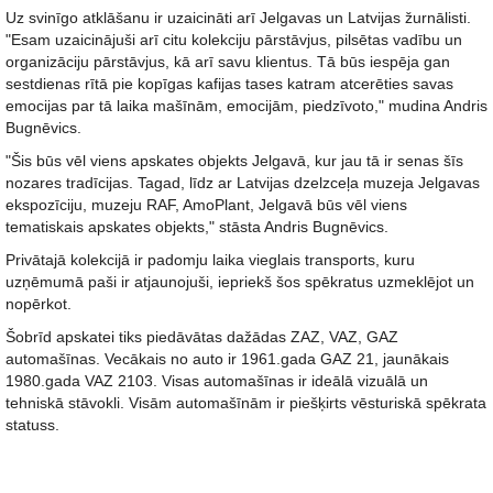
Uz svinīgo atklāšanu ir uzaicināti arī Jelgavas un Latvijas žurnālisti.
"Esam uzaicinājuši arī citu kolekciju pārstāvjus, pilsētas vadību un
organizāciju pārstāvjus, kā arī savu klientus. Tā būs iespēja gan
sestdienas rītā pie kopīgas kafijas tases katram atcerēties savas
emocijas par tā laika mašīnām, emocijām, piedzīvoto," mudina Andris
Bugnēvics.
"Šis būs vēl viens apskates objekts Jelgavā, kur jau tā ir senas šīs
nozares tradīcijas. Tagad, līdz ar Latvijas dzelzceļa muzeja Jelgavas
ekspozīciju, muzeju RAF, AmoPlant, Jelgavā būs vēl viens
tematiskais apskates objekts," stāsta Andris Bugnēvics.
Privātajā kolekcijā ir padomju laika vieglais transports, kuru
uzņēmumā paši ir atjaunojuši, iepriekš šos spēkratus uzmeklējot un
nopērkot.
Šobrīd apskatei tiks piedāvātas dažādas ZAZ, VAZ, GAZ
automašīnas. Vecākais no auto ir 1961.gada GAZ 21, jaunākais
1980.gada VAZ 2103. Visas automašīnas ir ideālā vizuālā un
tehniskā stāvokli. Visām automašīnām ir piešķirts vēsturiskā spēkrata
statuss.