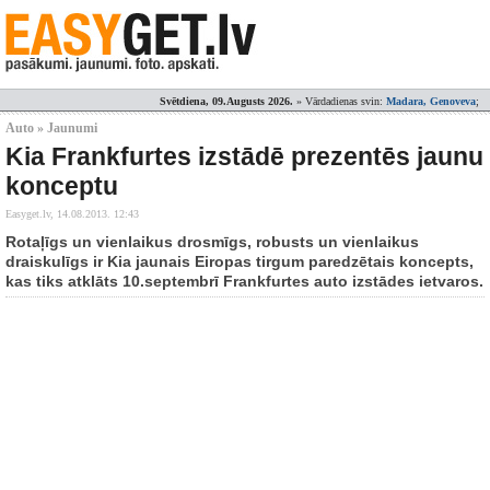
Svētdiena, 09.Augusts 2026.
» Vārdadienas svin:
Madara, Genoveva
;
Auto » Jaunumi
Kia Frankfurtes izstādē prezentēs jaunu
konceptu
Easyget.lv,
14.08.2013. 12:43
Rotaļīgs un vienlaikus drosmīgs, robusts un vienlaikus
draiskulīgs ir Kia jaunais Eiropas tirgum paredzētais koncepts,
kas tiks atklāts 10.septembrī Frankfurtes auto izstādes ietvaros.