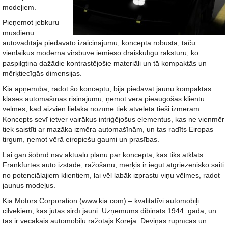
modeļiem.
Pieņemot jebkuru
mūsdienu
autovadītāja piedāvāto izaicinājumu, koncepta robustā, taču
vienlaikus modernā virsbūve iemieso draiskulīgu raksturu, ko
paspilgtina dažādie kontrastējošie materiāli un tā kompaktās un
mērķtiecīgās dimensijas.
Kia apņēmība, radot šo konceptu, bija piedāvāt jaunu kompaktās
klases automašīnas risinājumu, ņemot vērā pieaugošās klientu
vēlmes, kad aizvien lielāka nozīme tiek atvēlēta tieši izmēram.
Koncepts sevī ietver vairākus intriģējošus elementus, kas ne vienmēr
tiek saistīti ar mazāka izmēra automašīnām, un tas radīts Eiropas
tirgum, ņemot vērā eiropiešu gaumi un prasības.
Lai gan šobrīd nav aktuālu plānu par koncepta, kas tiks atklāts
Frankfurtes auto izstādē, ražošanu, mērķis ir iegūt atgriezenisko saiti
no potenciālajiem klientiem, lai vēl labāk izprastu viņu vēlmes, radot
jaunus modeļus.
Kia Motors Corporation (www.kia.com) – kvalitatīvi automobiļi
cilvēkiem, kas jūtas sirdī jauni. Uzņēmums dibināts 1944. gadā, un
tas ir vecākais automobiļu ražotājs Korejā. Deviņās rūpnīcās un