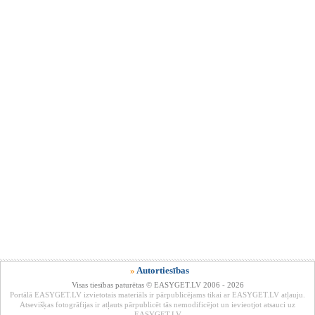
»
Autortiesības
Visas tiesības paturētas © EASYGET.LV 2006 - 2026
Portālā EASYGET.LV izvietotais materiāls ir pārpublicējams tikai ar EASYGET.LV atļauju.
Atsevišķas fotogrāfijas ir atļauts pārpublicēt tās nemodificējot un ievieotjot atsauci uz
EASYGET.LV