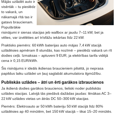
Mājās uzlādēt auto ir
visērtāk – tu pieslēdz
to vakarā, un
nākamajā rītā tas ir
gatavs braucienam.
Populārākie
risinājumi ir sienas stacijas jeb wallbox ar jaudu 7–11
kW, bet ja
vēlies, var izvēlēties arī trīsfāžu iekārtas līdz 22
kW.
Praktisks piemērs:
60
kWh baterijas auto mājas 7,4
kW stacijā
uzlādēsies apmēram 8 stundās, kas nozīmē – pieslēdz vakarā un rīt
dodies ceļā. Izmaksas – aptuveni 9
EUR, ja elektrības tarifa vidējā
cena ir 0,15
EUR/kWh.
Šis risinājums ir ideāls ikdienas braucieniem pilsētā, jo neprasa
papildus laiku uzlādei un ļauj saglabāt akumulatora ilgmūžību.
Publiskās uzlādes – ātri un ērti garākos izbraucienos
Ja ikdienā dodies garākos braucienos, lieliski noder publiskās
uzlādes stacijas. Latvijā tās piedāvā dažādas jaudas: lēnākas AC 3–
22
kW uzlādes vietas un ātrās DC 50–300
kW stacijas.
Piemērs:
Elektroauto ar 50
kWh bateriju 50
kW stacijā līdz 80%
uzlādēsies ap 40 minūtēm, bet 150
kW stacijā – tikai 15–20 minūtēs.