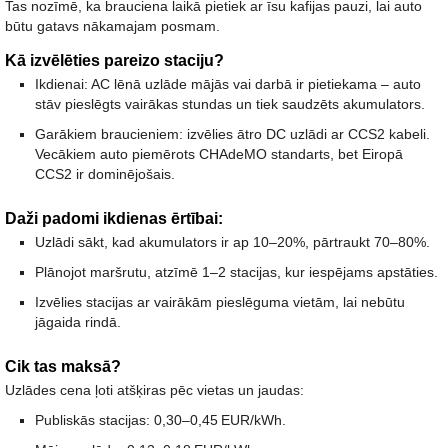
Tas nozīmē, ka brauciena laikā pietiek ar īsu kafijas pauzi, lai auto
būtu gatavs nākamajam posmam.
Kā izvēlēties pareizo staciju?
Ikdienai:
AC lēnā uzlāde mājās vai darbā ir pietiekama – auto
stāv pieslēgts vairākas stundas un tiek saudzēts akumulators.
Garākiem braucieniem:
izvēlies ātro DC uzlādi ar CCS2 kabeli.
Vecākiem auto piemērots CHAdeMO standarts, bet Eiropā
CCS2 ir dominējošais.
Daži padomi ikdienas ērtībai:
Uzlādi sākt, kad akumulators ir ap 10–20%, pārtraukt 70–80%.
Plānojot maršrutu, atzīmē 1–2 stacijas, kur iespējams apstāties.
Izvēlies stacijas ar vairākām pieslēguma vietām, lai nebūtu
jāgaida rindā.
Cik tas maksā?
Uzlādes cena ļoti atšķiras pēc vietas un jaudas:
Publiskās stacijas:
0,30–0,45
EUR/kWh.