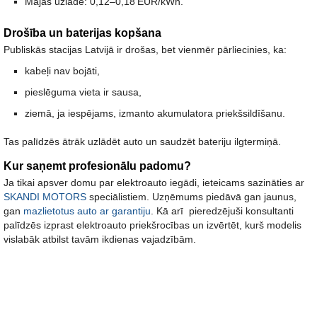
Mājas uzlāde:
0,12–0,18
EUR/kWh.
Drošība un baterijas kopšana
Publiskās stacijas Latvijā ir drošas, bet vienmēr pārliecinies, ka:
kabeļi nav bojāti,
pieslēguma vieta ir sausa,
ziemā, ja iespējams, izmanto akumulatora priekšsildīšanu.
Tas palīdzēs ātrāk uzlādēt auto un saudzēt bateriju ilgtermiņā.
Kur saņemt profesionālu padomu?
Ja tikai apsver domu par elektroauto iegādi, ieteicams sazināties ar
SKANDI MOTORS
speciālistiem. Uzņēmums piedāvā gan jaunus,
gan
mazlietotus auto ar garantiju
. Kā arī pieredzējuši konsultanti
palīdzēs izprast elektroauto priekšrocības un izvērtēt, kurš modelis
vislabāk atbilst tavām ikdienas vajadzībām.