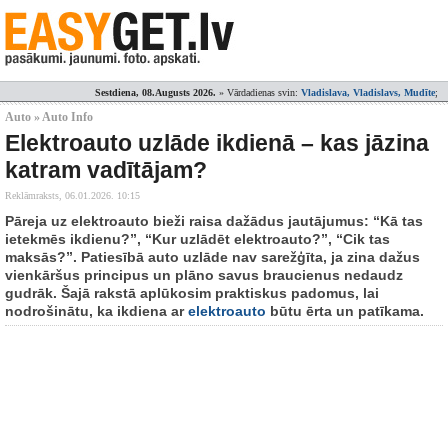
Sestdiena, 08.Augusts 2026.
» Vārdadienas svin:
Vladislava, Vladislavs, Mudīte
;
Auto » Auto Info
Elektroauto uzlāde ikdienā – kas jāzina
katram vadītājam?
Reklāmraksts,
06.01.2026. 10:15
Pāreja uz elektroauto bieži raisa dažādus jautājumus: “Kā tas
ietekmēs ikdienu?”, “Kur uzlādēt elektroauto?”, “Cik tas
maksās?”. Patiesībā auto uzlāde nav sarežģīta, ja zina dažus
vienkāršus principus un plāno savus braucienus nedaudz
gudrāk. Šajā rakstā aplūkosim praktiskus padomus, lai
nodrošinātu, ka ikdiena ar
elektroauto
būtu ērta un patīkama.