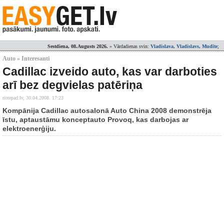
Sestdiena, 08.Augusts 2026.
» Vārdadienas svin:
Vladislava, Vladislavs, Mudīte
;
Auto » Interesanti
Cadillac izveido auto, kas var darboties
arī bez degvielas patēriņa
notepad.lv,
30.04.2008. 17:23
Kompānija Cadillac autosalonā Auto China 2008 demonstrēja
īstu, aptaustāmu konceptauto Provoq, kas darbojas ar
elektroenerģiju.