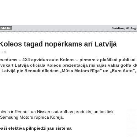
Sestdiena, 08.Augu
Koleos tagad nopērkams arī Latvijā
 16:05
evedums – 4X4 apvidus auto Koleos – pirmoreiz plašākai publikai
ukārt Latvijā oficiālā Koleos prezentācija risinājās vakar golfa k
 Latvijā pie Renault dīleriem „Mūsa Motors Rīga” un „Euro Auto”, 
leos ir Renault un Nissan sadarbības produkts, un tas tiek
 Samsung Motors rūpnīcā Korejā.
aši efektīva pilnpiedziņas sistēma