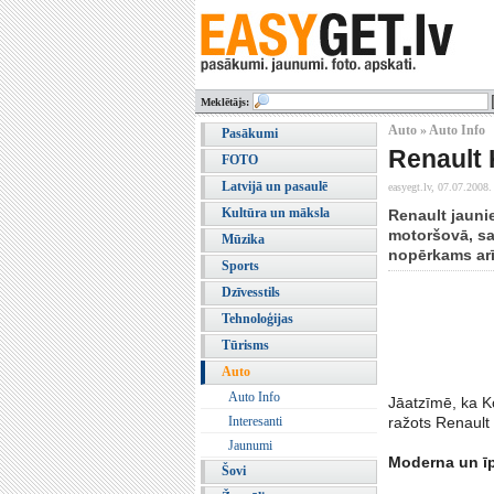
Meklētājs:
Auto » Auto Info
Pasākumi
Renault 
FOTO
Latvijā un pasaulē
easyegt.lv,
07.07.2008.
Kultūra un māksla
Renault jauni
motoršovā, sav
Mūzika
nopērkams arī
Sports
Dzīvesstils
Tehnoloģijas
Tūrisms
Auto
Auto Info
Jāatzīmē, ka Ko
Interesanti
ražots Renault
Jaunumi
Moderna un īp
Šovi