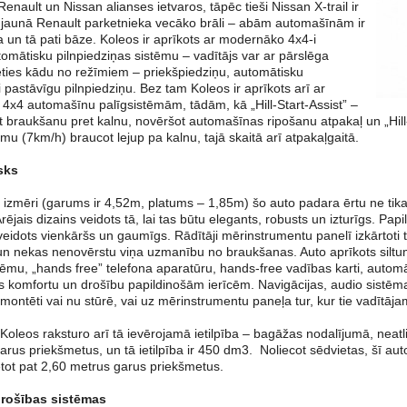
Renault un Nissan alianses ietvaros, tāpēc tieši Nissan X-trail ir
jaunā Renault parketnieka vecāko brāli – abām automašīnām ir
 un tā pati bāze. Koleos ir aprīkots ar modernāko 4x4-i
omātisku pilnpiedziņas sistēmu – vadītājs var ar pārslēga
lēties kādu no režīmiem – priekšpiedziņu, automātisku
i pastāvīgu pilnpiedziņu. Bez tam Koleos ir aprīkots arī ar
x4 automašīnu palīgsistēmām, tādām, kā „Hill-Start-Assist” –
t braukšanu pret kalnu, novēršot automašīnas ripošanu atpakaļ un „Hill
u (7km/h) braucot lejup pa kalnu, tajā skaitā arī atpakaļgaitā.
sks
izmēri (garums ir 4,52m, platums – 1,85m) šo auto padara ērtu ne tikai
Ārējais dizains veidots tā, lai tas būtu elegants, robusts un izturīgs. Pap
 veidots vienkāršs un gaumīgs. Rādītāji mērinstrumentu panelī izkārtoti t
n nekas nenovērstu viņa uzmanību no braukšanas. Auto aprīkots siltu
stēmu, „hands free” telefona aparatūru, hands-free vadības karti, auto
s komfortu un drošību papildinošām ierīcēm. Navigācijas, audio sistēma
montēti vai nu stūrē, vai uz mērinstrumentu paneļa tur, kur tie vadītājam
oleos raksturo arī tā ievērojamā ietilpība – bagāžas nodalījumā, neatli
rus priekšmetus, un tā ietilpība ir 450 dm3. Noliecot sēdvietas, šī auto 
etot pat 2,60 metrus garus priekšmetus.
rošības sistēmas