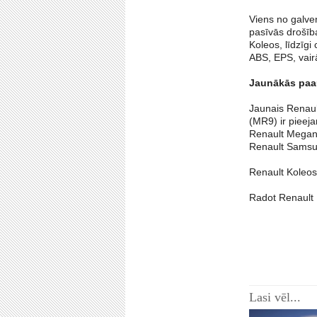
Viens no galve
pasīvās drošība
Koleos, līdzīg
ABS, EPS, vairā
Jaunākās paa
Jaunais Renaul
(MR9) ir pieeja
Renault Megane
Renault Samsun
Renault Koleos
Radot Renault 
Lasi vēl...