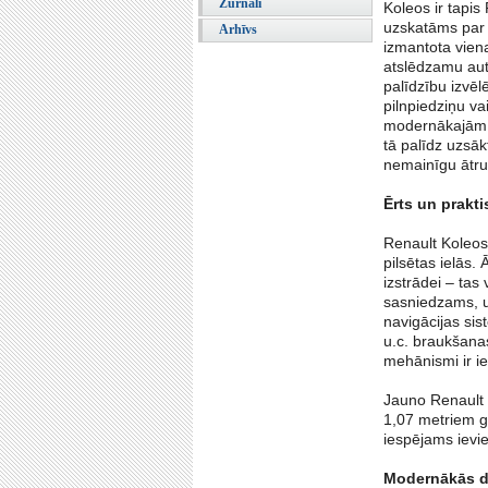
Žurnāli
Koleos ir tapis 
uzskatāms par 
Arhīvs
izmantota viena
atslēdzamu aut
palīdzību izvē
pilnpiedziņu va
modernākajām 4
tā palīdz uzsāk
nemainīgu ātrum
Ērts un prakti
Renault Koleos 
pilsētas ielās. 
izstrādei – tas
sasniedzams, u
navigācijas si
u.c. braukšana
mehānismi ir ie
Jauno Renault K
1,07 metriem ga
iespējams ievi
Modernākās d