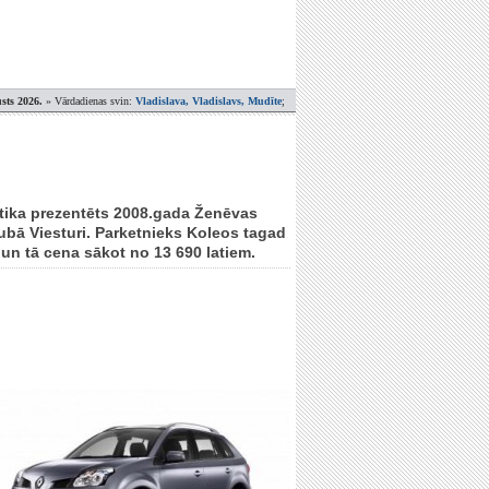
sts 2026.
» Vārdadienas svin:
Vladislava, Vladislavs, Mudīte
;
 tika prezentēts 2008.gada Ženēvas
lubā Viesturi. Parketnieks Koleos tagad
un tā cena sākot no 13 690 latiem.