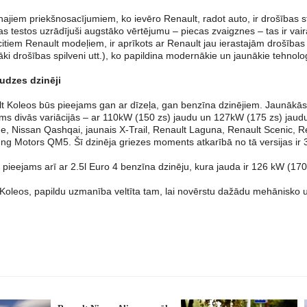
najiem priekšnosacījumiem, ko ievēro Renault, radot auto, ir drošības 
s testos uzrādījuši augstāko vērtējumu – piecas zvaigznes – tas ir vai
i citiem Renault modeļiem, ir aprīkots ar Renault jau ierastajām drošī
ki drošības spilveni utt.), ko papildina modernākie un jaunākie tehnolo
udzes dzinēji
t Koleos būs pieejams gan ar dīzeļa, gan benzīna dzinējiem. Jaunākās
ms divās variācijās – ar 110kW (150 zs) jaudu un 127kW (175 zs) jaudu. 
, Nissan Qashqai, jaunais X-Trail, Renault Laguna, Renault Scenic, Ren
g Motors QM5. Šī dzinēja griezes moments atkarībā no tā versijas ir 
 pieejams arī ar 2.5l Euro 4 benzīna dzinēju, kura jauda ir 126 kW (1
Koleos, papildu uzmanība veltīta tam, lai novērstu dažādu mehānisko 