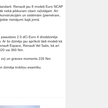
standarti. Renault jau 8 modeļi Euro NCAP
rāk nekā jebkuram citam ražotājam. Arī
bas konstrukcijām un sistēmām (piemēram,
ģiskie risinājumi šajā jomā.
 paaudzes 2.0 dCi Euro 4 dīzeļdzinējs
Ar šo dzinēju jau aprīkoti tādi modeļi kā
ault Espace, Renault Vel Satis, kā arī
320 vai 360 Nm.
70 zs) un griezes moments 226 Nm.
un dzinēja trokšņu esamību.