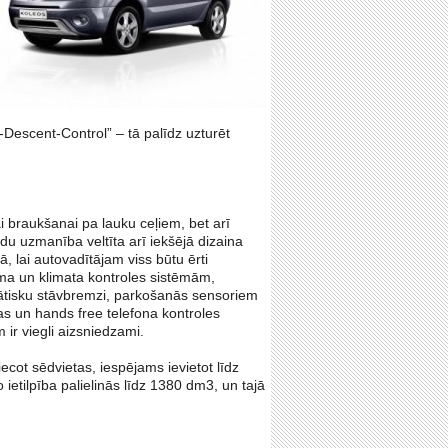
-Descent-Control” – tā palīdz uzturēt
 braukšanai pa lauku ceļiem, bet arī
ildu uzmanība veltīta arī iekšējā dizaina
ā, lai autovadītājam viss būtu ērti
ma un klimata kontroles sistēmām,
mātisku stāvbremzi, parkošanās sensoriem
s un hands free telefona kontroles
 ir viegli aizsniedzami.
ecot sēdvietas, iespējams ievietot līdz
ietilpība palielinās līdz 1380 dm3, un tajā