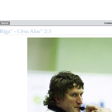
Svētdi
Rīga" - Cēsu Alus" 2:3