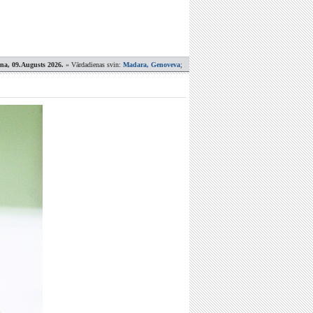
ena, 09.Augusts 2026.
» Vārdadienas svin:
Madara, Genoveva
;