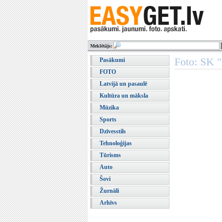
Meklētājs:
Foto: SK "
Pasākumi
FOTO
Latvijā un pasaulē
Kultūra un māksla
Mūzika
Sports
Dzīvesstils
Tehnoloģijas
Tūrisms
Auto
Šovi
Žurnāli
Arhīvs