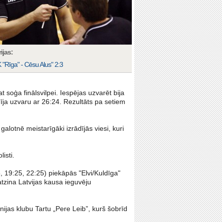
ijas:
 "Rīga" - Cēsu Alus" 2:3
t soģa finālsvilpei. Iespējas uzvarēt bija
ja uzvaru ar 26:24. Rezultāts pa setiem
 galotnē meistarīgāki izrādījās viesi, kuri
isti.
, 19:25, 22:25) piekāpās "Elvi/Kuldīga"
atzina Latvijas kausa ieguvēju
jas klubu Tartu „Pere Leib”, kurš šobrīd