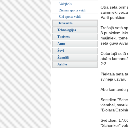
Volejbols
Otrā seta pirma
Ziemas sporta veidi
saimnieki veica
Citi sporta veidi
Pa 6 punktiem 
Dzīvesstils
Trešajā setā sp
Tehnoloģijas
3 punktiem iek
Tūrisms
mājinieki, tomē
setā guva Aivar
Auto
Šovi
Ceturtajā setā s
Žurnāli
abām komandām,
2:2.
Arhīvs
Piektajā setā tā
svinēja uzvaru 
Abu komandu pir
Sestdien "Schen
vienībai, savuk
"Biolars/Ozoln
Svētdien, 17:0
"Schenker" vole