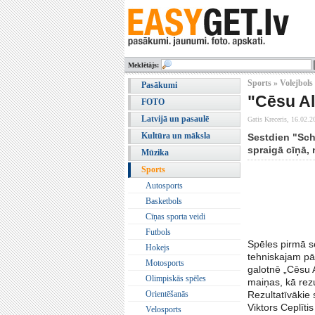
Meklētājs:
Sports » Volejbols
Pasākumi
"Cēsu Al
FOTO
Latvijā un pasaulē
Gatis Kreceris,
16.02.2
Kultūra un māksla
Sestdien "Sch
spraigā cīņā, 
Mūzika
Sports
Autosports
Basketbols
Cīņas sporta veidi
Futbols
Spēles pirmā s
Hokejs
tehniskajam pār
Motosports
galotnē „Cēsu A
Olimpiskās spēles
maiņas, kā rez
Orientēšanās
Rezultatīvākie 
Viktors Ceplītis
Velosports