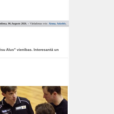
tdiena, 06.Augusts 2026.
» Vārdadienas svin:
Aisma, Askolds
;
ēsu Alus" vienības. Interesantā un