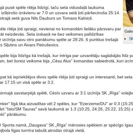
jā pusē spēle ritēja līdzīgi, taču seta vidusdaļā laukuma
 izšķirošo izrāvienu ar 7:0 un uzvara setā ļoti pārliecinoša 25:14.
otrajā setā guva Nils Dauburs un Tomass Kalniņš.
ēle ritēja ļoti spraigi, nevienai no komandām lielāku pārsvaru par
Galer
rāt neizdevās. Seta izskaņā ne bez veiksmes palīdzības
SK
r izcīnīja savu otro panākumu spēle ar 28:26. 6 punktus trešajā
s Siļutins un Aivars Petruševics.
pēle bija līdzīga kā trešajā, kur intriga par uzvarētāju saglabājās līdz pa
 bet šoreiz veiksme bija „Cēsu Alus” komandas sabiedrotā, kuri izcīnī
pat kā iepriekšējos divos spēle ritēja ļoti spraigi un interesanti, bet seta
ar 17:15 un visā spēle ar 3:2.
majā savstarpējā spēlē, Cēsīs uzvaru ar 3:1 izcīnīja SK „Rīga” volejbol
ker" līgā tika aizvadītas vēl 2 spēles, kur "Ezerzeme/DU" ar 0:3 (15:25
ārt "Isto/SM Tauras" savā laukumā ar 1:3 (10:25, 24:26, 25:22, 15:25) 
ieki" pārākumu.
0 Sporta namā „Daugava” SK „Rīga” mērosies spēkiem ar spēcīgo Igauni
jbola līgas turnīra tabulā atrodas otrajā vietā.