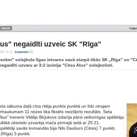
Cetur
us" negaidīti uzveic SK "Rīga"
008. 21:15
|
komentāri
(5)
enker" volejbola līgas ietvaros savā starpā tikās SK „Rīga” un "C
negaidīti uzvaru ar 3:2 izcīnīja "Cēsu Alus" volejbolisti.
eta sākuma daļā cīņa ritēja punkts punktā un līdz otrajam
traukumam 11 reizes tika fiksēts neizšķirts rezultāts. Seta
lus” treneris Vitālijs Birjukovs izdarīja pāris veiksmīgas spēlētāju
ultātā cēsnieki uzvarēja mača pirmajā setā ar 25:21.
spēlētāji savās komandās bija Nils Dauburs (Cēsis) 7 punkti,
 (Rīga) 3 punkti.