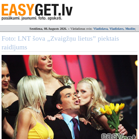
Sestdiena, 08.Augusts 2026.
» Vārdadienas svin:
Vladislava, Vladislavs, Mudīte
;
Foto: LNT šova „Zvaigžņu lietus” piektais
raidījums