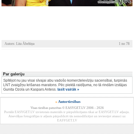
Autors: Lita Ābeltiņa
1 no 78
Par galeriju
Spītējot nu jau visai sīvajai abu vadošo komerctelevīziju sacensībai, turpinās
LNT zvaigžņu krišanas maratons. Pēc piektā raidījuma, no tā rindām izstājas
Gunita Ozola un Kaspars Antess.
lasīt vairāk »
»
Autortiesības
Visas tiesības paturētas © EASYGET.LV 2006 - 2026
Portālā EASYGET.LV izvietotais materiāls ir pārpublicējams tikai ar EASYGET.LV atļauju.
Atsevišķas fotogrāfijas ir atļauts pārpublicēt tās nemodificējot un ievieotjot atsauci uz
EASYGET.LV