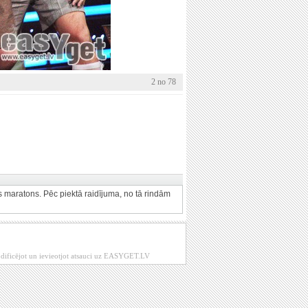
2 no 78
s maratons. Pēc piektā raidījuma, no tā rindām
modificējot un ievieotjot atsauci uz EASYGET.LV