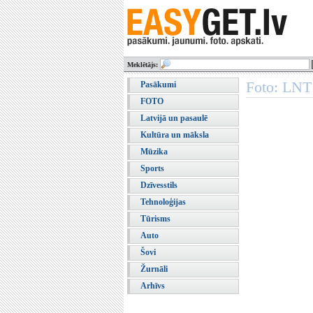
Meklētājs:
Foto: LNT 
Pasākumi
FOTO
Latvijā un pasaulē
Kultūra un māksla
Mūzika
Sports
Dzīvesstils
Tehnoloģijas
Tūrisms
Auto
Šovi
Žurnāli
Arhīvs