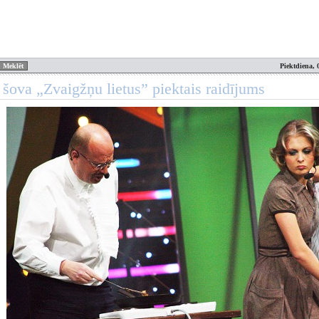
Piektdiena, 
šova „Zvaigžņu lietus” piektais raidījums