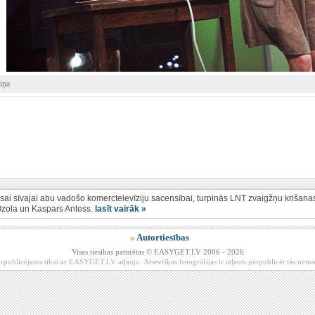
iņa
visai sīvajai abu vadošo komerctelevīziju sacensībai, turpinās LNT zvaigžņu krišana
Ozola un Kaspars Antess.
lasīt vairāk »
»
Autortiesības
Visas tiesības paturētas © EASYGET.LV 2006 - 2026
rpublicējams tikai ar EASYGET.LV atļauju. Atsevišķas fotogrāfijas ir atļauts pārpublicēt tās ne