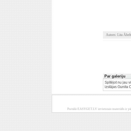
Autors: Lita Ābelt
Par galeriju
Spītējot nu jau 
izstājas Gunita 
Portālā EASYGET.LV izvietotais materiāls ir pā