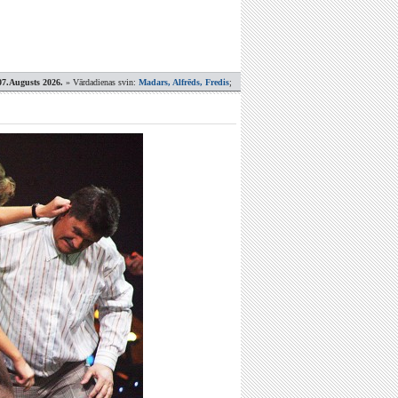
07.Augusts 2026.
» Vārdadienas svin:
Madars, Alfrēds, Fredis
;