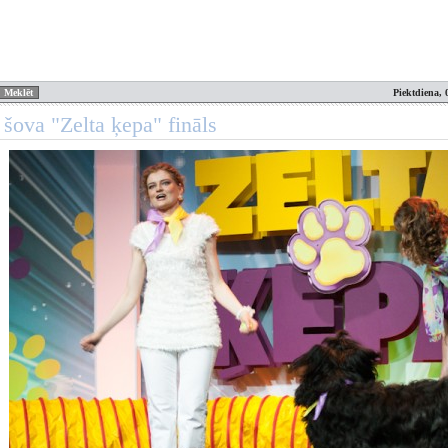
Piektdiena, 
šova "Zelta ķepa" fināls