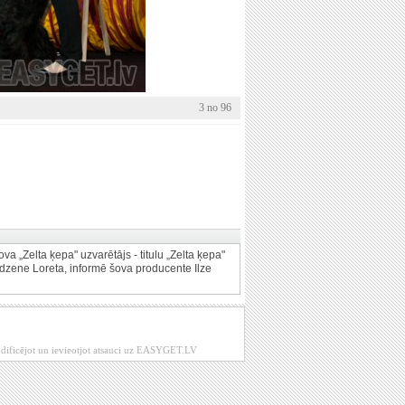
3 no 96
a „Zelta ķepa" uzvarētājs - titulu „Zelta ķepa"
udzene Loreta, informē šova producente Ilze
modificējot un ievieotjot atsauci uz EASYGET.LV