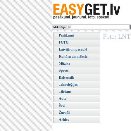
Meklētājs:
Foto: LNT 
Pasākumi
FOTO
Latvijā un pasaulē
Kultūra un māksla
Mūzika
Sports
Dzīvesstils
Tehnoloģijas
Tūrisms
Auto
Šovi
Žurnāli
Arhīvs