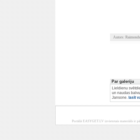
Autors: Raimonds
Par galeriju
Lieldienu svētdi
un naudas balvu 
Jansone.
lasīt v
Portālā EASYGET.LV izvietotais materiāls ir pā