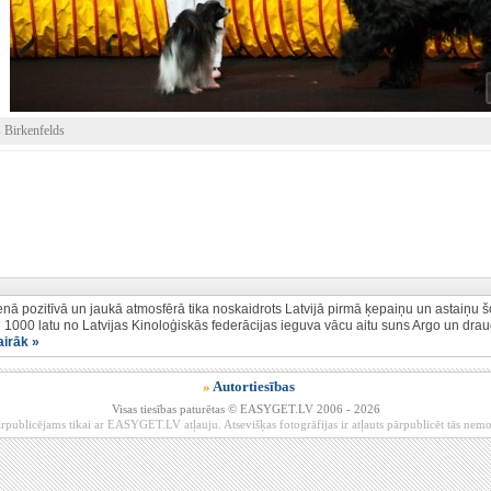
 Birkenfelds
enā pozitīvā un jaukā atmosfērā tika noskaidrots Latvijā pirmā ķepaiņu un astaiņu šov
1000 latu no Latvijas Kinoloģiskās federācijas ieguva vācu aitu suns Argo un dra
airāk »
»
Autortiesības
Visas tiesības paturētas © EASYGET.LV 2006 - 2026
rpublicējams tikai ar EASYGET.LV atļauju. Atsevišķas fotogrāfijas ir atļauts pārpublicēt tās ne