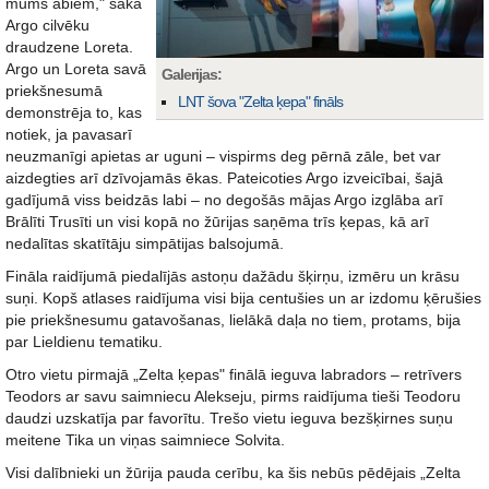
mums abiem," saka
Argo cilvēku
draudzene Loreta.
Argo un Loreta savā
Galerijas:
priekšnesumā
LNT šova "Zelta ķepa" fināls
demonstrēja to, kas
notiek, ja pavasarī
neuzmanīgi apietas ar uguni – vispirms deg pērnā zāle, bet var
aizdegties arī dzīvojamās ēkas. Pateicoties Argo izveicībai, šajā
gadījumā viss beidzās labi – no degošās mājas Argo izglāba arī
Brālīti Trusīti un visi kopā no žūrijas saņēma trīs ķepas, kā arī
nedalītas skatītāju simpātijas balsojumā.
Fināla raidījumā piedalījās astoņu dažādu šķirņu, izmēru un krāsu
suņi. Kopš atlases raidījuma visi bija centušies un ar izdomu ķērušies
pie priekšnesumu gatavošanas, lielākā daļa no tiem, protams, bija
par Lieldienu tematiku.
Otro vietu pirmajā „Zelta ķepas" finālā ieguva labradors – retrīvers
Teodors ar savu saimniecu Alekseju, pirms raidījuma tieši Teodoru
daudzi uzskatīja par favorītu. Trešo vietu ieguva bezšķirnes suņu
meitene Tika un viņas saimniece Solvita.
Visi dalībnieki un žūrija pauda cerību, ka šis nebūs pēdējais „Zelta