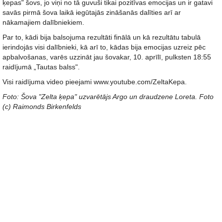
ķepas" šovs, jo viņi no tā guvuši tikai pozitīvas emocijas un ir gatavi
savās pirmā šova laikā iegūtajās zināšanās dalīties arī ar
nākamajiem dalībniekiem.
Par to, kādi bija balsojuma rezultāti finālā un kā rezultātu tabulā
ierindojās visi dalībnieki, kā arī to, kādas bija emocijas uzreiz pēc
apbalvošanas, varēs uzzināt jau šovakar, 10. aprīlī, pulksten 18:55
raidījumā „Tautas balss".
Visi raidījuma video pieejami www.youtube.com/ZeltaKepa.
Foto: Šova "Zelta ķepa" uzvarētājs Argo un draudzene Loreta. Foto
(c) Raimonds Birkenfelds