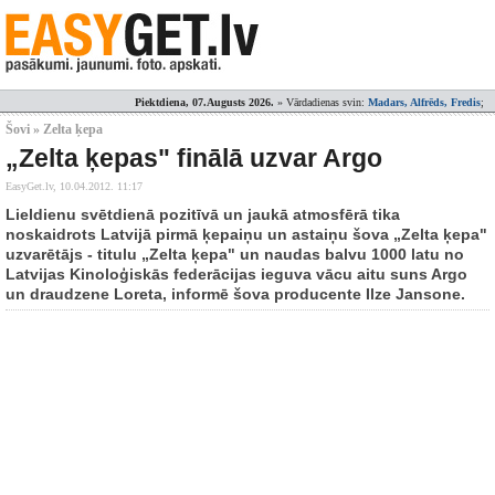
Piektdiena, 07.Augusts 2026.
» Vārdadienas svin:
Madars, Alfrēds, Fredis
;
Šovi » Zelta ķepa
„Zelta ķepas" finālā uzvar Argo
EasyGet.lv,
10.04.2012. 11:17
Lieldienu svētdienā pozitīvā un jaukā atmosfērā tika
noskaidrots Latvijā pirmā ķepaiņu un astaiņu šova „Zelta ķepa"
uzvarētājs - titulu „Zelta ķepa" un naudas balvu 1000 latu no
Latvijas Kinoloģiskās federācijas ieguva vācu aitu suns Argo
un draudzene Loreta, informē šova producente Ilze Jansone.