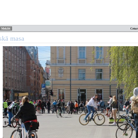
Cetur
iskā masa