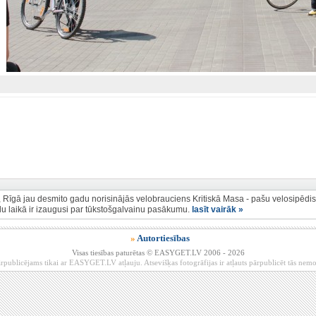
, Rīgā jau desmito gadu norisinājās velobrauciens Kritiskā Masa - pašu velosipēdist
adu laikā ir izaugusi par tūkstošgalvainu pasākumu.
lasīt vairāk »
»
Autortiesības
Visas tiesības paturētas © EASYGET.LV 2006 - 2026
rpublicējams tikai ar EASYGET.LV atļauju. Atsevišķas fotogrāfijas ir atļauts pārpublicēt tās ne