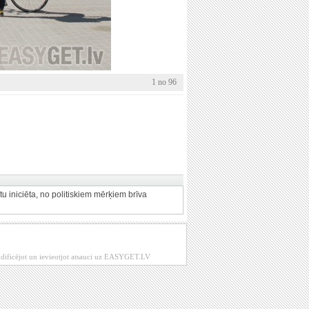
1 no 96
u iniciēta, no politiskiem mērķiem brīva
modificējot un ievieotjot atsauci uz EASYGET.LV