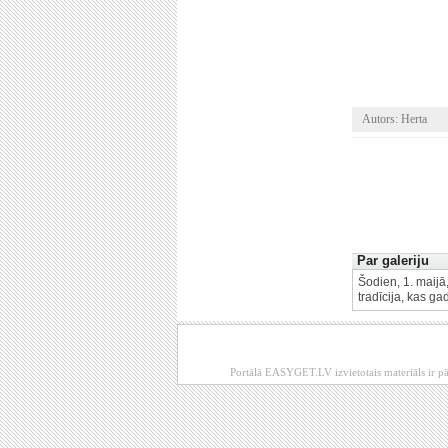
Autors: Herta
Par galeriju
Šodien, 1. maijā
tradīcija, kas g
Portālā EASYGET.LV izvietotais materiāls ir pā