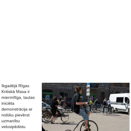
Ikgadējā Rīgas
Kritiskā Masa ir
miermīlīga, tautas
iniciēta
demonstrācija ar
nolūku pievērst
uzmanību
velosipēdistu