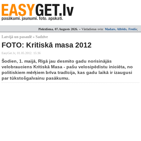
Piektdiena, 07.Augusts 2026.
» Vārdadienas svin:
Madars, Alfrēds, Fredis
;
Latvijā un pasaulē » Sadzīve
FOTO: Kritiskā masa 2012
EasyGet.lv,
01.05.2012. 15:36
Šodien, 1. maijā, Rīgā jau desmito gadu norisinājās
velobrauciens Kritiskā Masa - pašu velosipēdistu iniciēta, no
politiskiem mērķiem brīva tradīcija, kas gadu laikā ir izaugusi
par tūkstošgalvainu pasākumu.