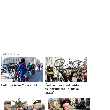
Lasi vēl...
Foto: Kritiskā Masa 2013
Šodien Rīgā atkal notiks
velobrauciens "Kritiskā
masa"