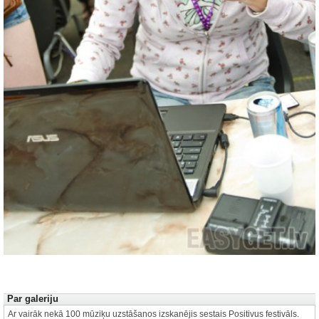
Autors: Vladislavs Punculs
1 no 175
Par galeriju
Ar vairāk nekā 100 mūziķu uzstāšanos izskanējis sestais Positivus festivāls.