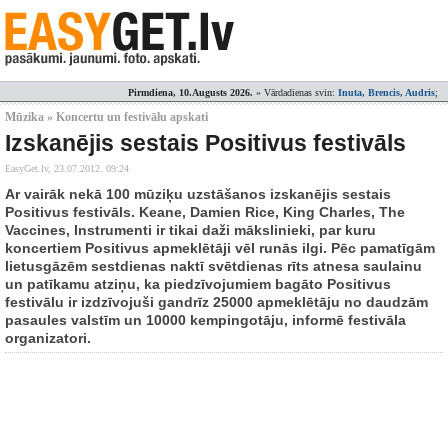
Pirmdiena, 10.Augusts 2026.
» Vārdadienas svin:
Inuta, Brencis, Audris
;
Mūzika » Koncertu un festivālu apskati
Izskanējis sestais Positivus festivāls
EasyGet.lv,
23.07.2012. 09:24
Ar vairāk nekā 100 mūziķu uzstāšanos izskanējis sestais
Positivus festivāls. Keane, Damien Rice, King Charles, The
Vaccines, Instrumenti ir tikai daži mākslinieki, par kuru
koncertiem Positivus apmeklētāji vēl runās ilgi. Pēc pamatīgām
lietusgāzēm sestdienas naktī svētdienas rīts atnesa saulainu
un patīkamu atziņu, ka piedzīvojumiem bagāto Positivus
festivālu ir izdzīvojuši gandrīz 25000 apmeklētāju no daudzām
pasaules valstīm un 10000 kempingotāju, informē festivāla
organizatori.