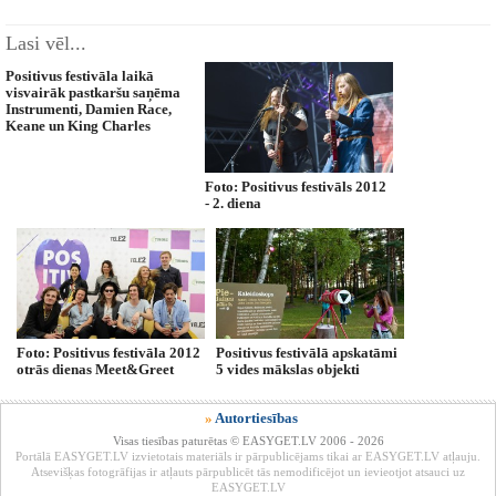
Lasi vēl...
Positivus festivāla laikā
visvairāk pastkaršu saņēma
Instrumenti, Damien Race,
Keane un King Charles
Foto: Positivus festivāls 2012
- 2. diena
Foto: Positivus festivāla 2012
Positivus festivālā apskatāmi
otrās dienas Meet&Greet
5 vides mākslas objekti
»
Autortiesības
Visas tiesības paturētas © EASYGET.LV 2006 - 2026
Portālā EASYGET.LV izvietotais materiāls ir pārpublicējams tikai ar EASYGET.LV atļauju.
Atsevišķas fotogrāfijas ir atļauts pārpublicēt tās nemodificējot un ievieotjot atsauci uz
EASYGET.LV