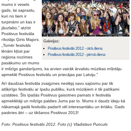
mums ir vesels
gads, lai saprastu,
kuri no tiem ir
turpināmi un kas ir
jāuzlabo," atzīst
Positivus festivāla
rīkotājs Ģirts Majors.
Galerijas:
„Tomēr festivāls
Positivus festivāls 2012 - otrā diena
lēnām kļūst par
Positivus festivāls 2012 - pirmā diena
reģiona nozīmes
pasākumu un mums
ir milzīgs gandarījums, ka arvien vairāk ārvalstu mūzikas mīļotāju
apmeklē Positivus festivālu un priecājas par Latviju."
Arī daudzas festivāla zvaigznes neslēpj savu sajūsmu par tik
atšķirīgo festivālu ar īpašu publiku, kurā mūziķiem ir tik patīkami
uzstāties. Šīs īpašās Positivus gaisotnes pamats ir festivāla
apmeklētāji un milzīgs paldies Jums par to. Mums ir daudz ideju kā
nākamajā gadā festivālu padarīt vēl interesantāku un ērtāku. Gads
paskries ātri – uz tikšanos Positivus 2013!
Foto: Positivus festivāls 2012. Foto (c) Vladislavs Punculs