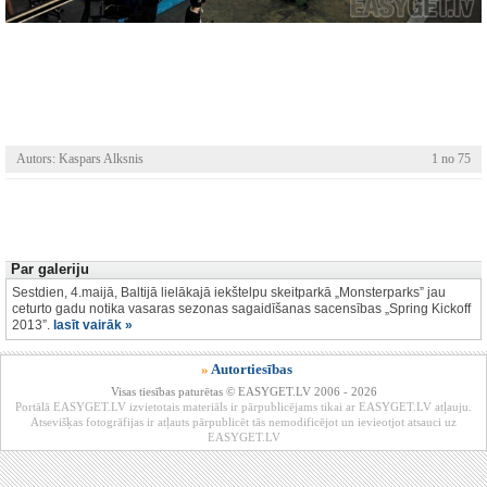
Autors: Kaspars Alksnis
1 no 75
Par galeriju
Sestdien, 4.maijā, Baltijā lielākajā iekštelpu skeitparkā „Monsterparks” jau
ceturto gadu notika vasaras sezonas sagaidīšanas sacensības „Spring Kickoff
2013”.
lasīt vairāk »
»
Autortiesības
Visas tiesības paturētas © EASYGET.LV 2006 - 2026
Portālā EASYGET.LV izvietotais materiāls ir pārpublicējams tikai ar EASYGET.LV atļauju.
Atsevišķas fotogrāfijas ir atļauts pārpublicēt tās nemodificējot un ievieotjot atsauci uz
EASYGET.LV