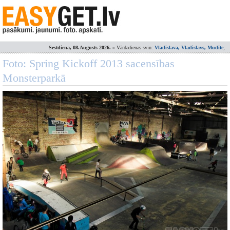
Sestdiena, 08.Augusts 2026.
» Vārdadienas svin:
Vladislava, Vladislavs, Mudīte
;
Foto: Spring Kickoff 2013 sacensības
Monsterparkā