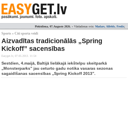
Piektdiena, 07.Augusts 2026.
» Vārdadienas svin:
Madars, Alfrēds, Fredis
;
Sports » Citi sporta veidi
Aizvadītas tradicionālās „Spring
Kickoff” sacensības
Easyget.lv,
07.05.2013. 11:54
Sestdien, 4.maijā, Baltijā lielākajā iekštelpu skeitparkā
„Monsterparks” jau ceturto gadu notika vasaras sezonas
sagaidīšanas sacensības „Spring Kickoff 2013”.