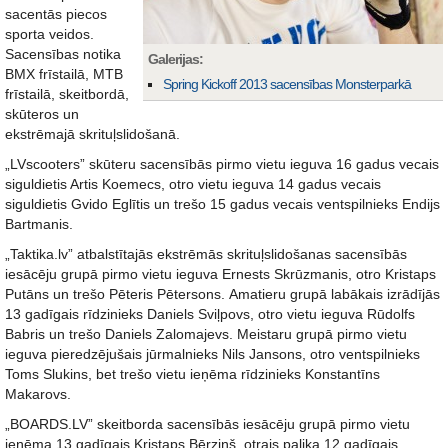
sacentās piecos
sporta veidos.
Sacensības notika
Galerijas:
BMX frīstailā, MTB
Spring Kickoff 2013 sacensības Monsterparkā
frīstailā, skeitbordā,
skūteros un
ekstrēmajā skrituļslidošanā.
„LVscooters” skūteru sacensībās pirmo vietu ieguva 16 gadus vecais
siguldietis Artis Koemecs, otro vietu ieguva 14 gadus vecais
siguldietis Gvido Eglītis un trešo 15 gadus vecais ventspilnieks Endijs
Bartmanis.
„Taktika.lv” atbalstītajās ekstrēmās skrituļslidošanas sacensībās
iesācēju grupā pirmo vietu ieguva Ernests Skrūzmanis, otro Kristaps
Putāns un trešo Pēteris Pētersons. Amatieru grupā labākais izrādījās
13 gadīgais rīdzinieks Daniels Sviļpovs, otro vietu ieguva Rūdolfs
Babris un trešo Daniels Zalomajevs. Meistaru grupā pirmo vietu
ieguva pieredzējušais jūrmalnieks Nils Jansons, otro ventspilnieks
Toms Slukins, bet trešo vietu ieņēma rīdzinieks Konstantīns
Makarovs.
„BOARDS.LV” skeitborda sacensībās iesācēju grupā pirmo vietu
ieņēma 13 gadīgais Kristaps Bērziņš, otrais palika 12 gadīgais