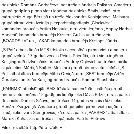
rīdzinieks Romāns Gorbačevs, bet trešais Andrejs Poikāns. Amatieru
grupā godpilno pirmo vietu ieņēma rīdzinieks Emīls Ieviņš, otro
mārupietis Hugo Bērziņš un trešo Aleksandrs Kasinjanovs. Meistaru
grupā pirmo vietu izcīnīja piecpadsmitgadīgais „Clockwise”
komandas braucējs Artūrs Nesaule, otro vietu ieņēma „Happy Herbal
Harvest” komandas braucējs Kristers Gulbis un trešo vietu
„BOARDS.LV” un „LAKAI” komandas braucējs Kristaps Jūdris.
„S-Pot” atbalstītajās MTB frīstaila sacensībās pirmo vietu amatieru
grupā izcīnija 17 gadus vecais Reinis Priedītis, otro vietu ieņēma
Kaļiņingradā dzīvojošais braucējs Andrey Ogievich un trešais palika
siguldieties Mārtiņš Spāde. Meistaru grupā pirmo vietu izcīnīja „S-
Pot” atbalstītais braucējs Māris Orniņš, otro „SBS” braucējs Artūrs
Čurakovs un trešo Kaļiņingradas braucējs Roman Shushakov.
„PARBMX” atbalstītajās BMX frīstaila sacensībās iesācēju grupā
pirmo vietu ieņēma 12 gadīgais liepājnieks Dāvis Brīze, otrais palika
rīdzinieks Daniels Sišovs, bet trešais 11 gadus vecais rīdzinieks
Renārs Zvirgzdiņš. Amatieru grupā godpilno pirmo vietu ieņēma
liepājnieks Ivars Stengrevics, kā otrais palika „PARBMX” atbalstītais
Mareks Kuhaļskis un trešais liepājnieks Patriks Petrovs.
Pilnie rezultāti: http://dra.lv/bf6jF