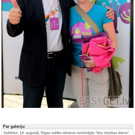
Autors: Communications & Strategies
1 no 82
Par galeriju
Svētdien, 18. augustā, Rīgas svētku ietvaros norisinājās "Ielu mūzikas diena",