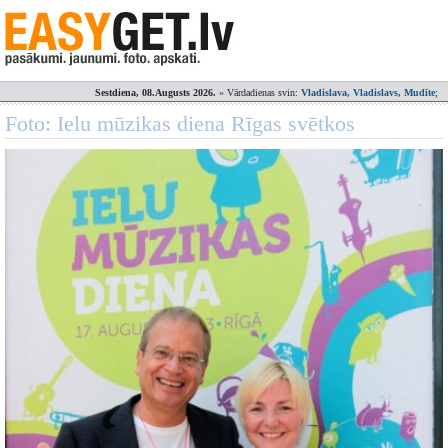
Sestdiena, 08.Augusts 2026.
» Vārdadienas svin:
Vladislava, Vladislavs, Mudīte
;
Foto: Ielu mūzikas diena Rīgas svētkos