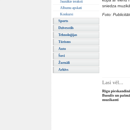
kopā ar vienu 
Jaunākie ieraksti
sniedza muzikā
Albumu apskati
Konkursi
Foto: Publicitāt
Sports
Dzīvesstils
Tehnoloģijas
Tūrisms
Auto
Šovi
Žurnāli
Arhīvs
Lasi vēl...
Rīgu pieskandinā
Busulis un pašmā
muzikanti