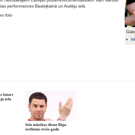
no radošākajiem Latvijas pūšaminstrumentālistiem Vairi Nartišu
las performances Bastejkalnā un Audēju ielā.
es foto
Galer
Ie
s Intars
ju ielu
Ielu mūzikas diena Rīgu
ierībinās trešo gadu