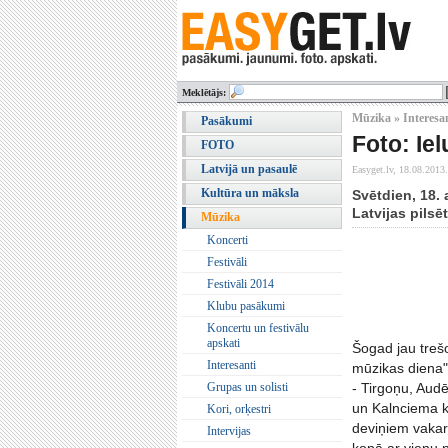
Meklētājs:
Mūzika » Interesa
Pasākumi
Foto: Ie
FOTO
Latvijā un pasaulē
Easyget.lv,
18.08.2013.
Kultūra un māksla
Svētdien, 18.
Latvijas pilsē
Mūzika
Koncerti
Festivāli
Festivāli 2014
Klubu pasākumi
Koncertu un festivālu
apskati
Šogad jau trešo
Interesanti
mūzikas diena"
Grupas un solisti
- Tirgoņu, Audē
un Kalnciema k
Kori, orķestri
deviņiem vakarā
Intervijas