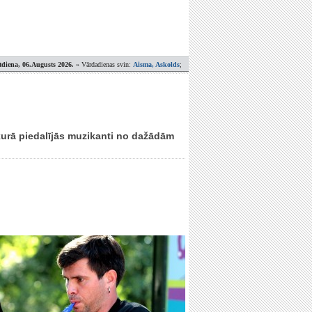
tdiena, 06.Augusts 2026.
» Vārdadienas svin:
Aisma, Askolds
;
 kurā piedalījās muzikanti no dažādām