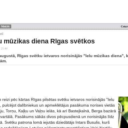
Cetur
nti
lu mūzikas diena Rīgas svētkos
 21:44
 augustā, Rīgas svētku ietvaros norisinājās "Ielu mūzikas diena",
tām.
 reizi pēc kārtas Rīgas pilsētas svētku ietvaros norisinājās "Ielu
, pulcējot dalībniekus un apmeklētājus pasākuma norises vietās
ju, Torņu, Kaļķu un Vaļņu ielās, kā arī Bastejkalnā, Berga bazārā
vartālā. Pasākums sākās divos pēcpusdienā un norisinājās līdz
. Svētku patrona lomā iejutās dziedātājs Intars Busulis, kurš