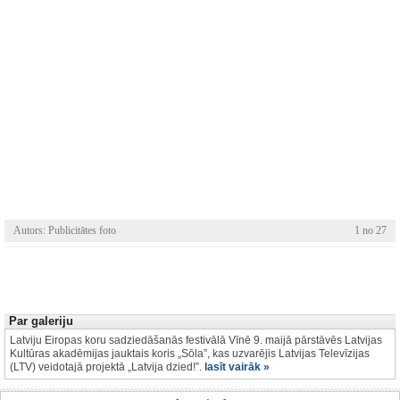
Autors: Publicitātes foto
1 no 27
Par galeriju
Latviju Eiropas koru sadziedāšanās festivālā Vīnē 9. maijā pārstāvēs Latvijas
Kultūras akadēmijas jauktais koris „Sōla”, kas uzvarējis Latvijas Televīzijas
(LTV) veidotajā projektā „Latvija dzied!”.
lasīt vairāk »