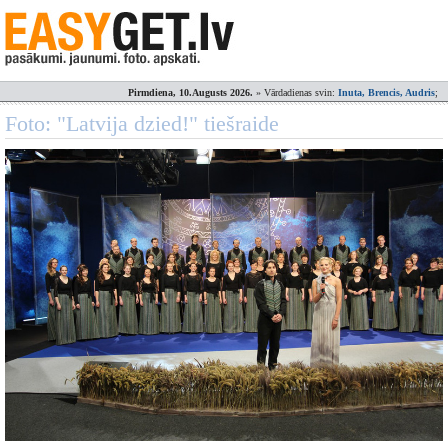
Pirmdiena, 10.Augusts 2026.
» Vārdadienas svin:
Inuta, Brencis, Audris
;
Foto: "Latvija dzied!" tiešraide