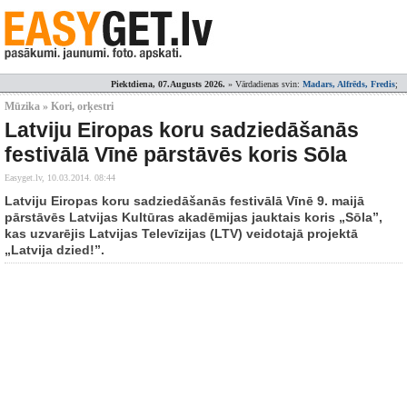
Piektdiena, 07.Augusts 2026.
» Vārdadienas svin:
Madars, Alfrēds, Fredis
;
Mūzika » Kori, orķestri
Latviju Eiropas koru sadziedāšanās
festivālā Vīnē pārstāvēs koris Sōla
Easyget.lv,
10.03.2014. 08:44
Latviju Eiropas koru sadziedāšanās festivālā Vīnē 9. maijā
pārstāvēs Latvijas Kultūras akadēmijas jauktais koris „Sōla”,
kas uzvarējis Latvijas Televīzijas (LTV) veidotajā projektā
„Latvija dzied!”.