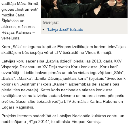
vadītāja Māra Sirmā,
grupas „Instrumenti”
mūziķa Jāņa
Šipkēvica un
Galerijas:
aktrises, režisores
"Latvija dzied!" tiešraide
Rēzijas Kalniņas –
vērtējums.
Kora „Sōla” sniegumu kopā ar Eiropas izcilākajiem koriem televīzijas
skatītājiem būs iespēja vērot LTV tiešraidē no Vīnes 9. maijā.
Latvijas koru sacensībā „Latvija dzied!” piedalījās 2013. gada XXV
Vispārējo Dziesmu un XV Deju svētku Koru konkursa „Koru kari”
uzvarētāji – Lielās balvas pirmās un otrās vietas ieguvēji kori „Sōla”,
„Balsis”, „Maska”, „Emīla Dārziņa jauktais koris” (bijušais “Swedbank
koris”) un „Austrums” (koris „Kamēr” aizņemtības dēļ sacensībās
piedalīties nevarēja). Katrs koris nacionālās atlases konkursā
uzstājās ar vienu latviešu tautasdziesmu un autordziesmu pēc pašu
izvēles. Sacensību tiešraidi vadīja LTV žurnālisti Karīna Rubene un
Edgars Raginskis.
Projekts īstenots sadarbībā ar Latvijas Nacionālo kultūras centru un
nodibinājumu „Rīga 2014”, to atbalsta Eiropas Komisija.