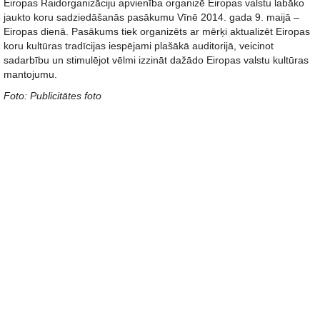
Eiropas Raidorganizāciju apvienība organizē Eiropas valstu labāko
jaukto koru sadziedāšanās pasākumu Vīnē 2014. gada 9. maijā –
Eiropas dienā. Pasākums tiek organizēts ar mērķi aktualizēt Eiropas
koru kultūras tradīcijas iespējami plašākā auditorijā, veicinot
sadarbību un stimulējot vēlmi izzināt dažādo Eiropas valstu kultūras
mantojumu.
Foto: Publicitātes foto