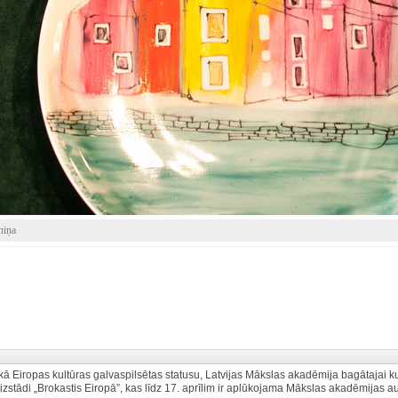
niņa
kā Eiropas kultūras galvaspilsētas statusu, Latvijas Mākslas akadēmija bagātajai ku
zstādi „Brokastis Eiropā”, kas līdz 17. aprīlim ir aplūkojama Mākslas akadēmijas a