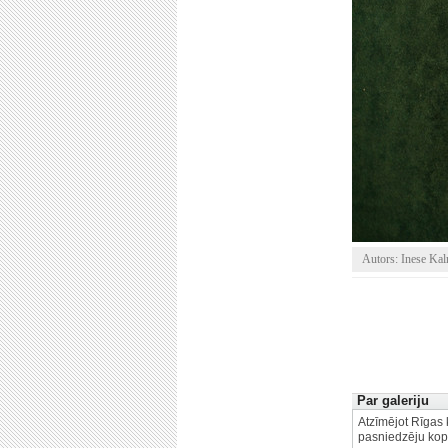
Autors: Inese Kal
Par galeriju
Atzīmējot Rīgas 
pasniedzēju kopi