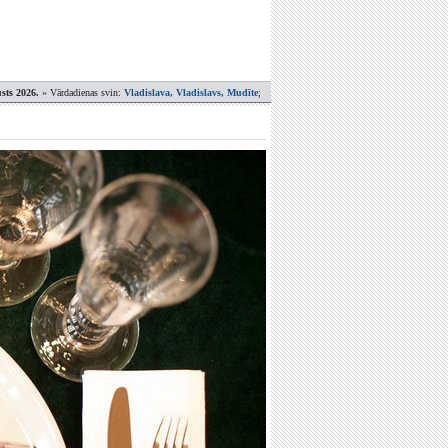
sts 2026.
» Vārdadienas svin:
Vladislava, Vladislavs, Mudīte
;