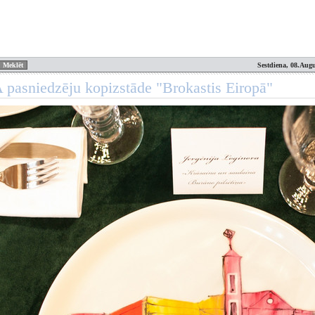
Sestdiena, 08.Augu
pasniedzēju kopizstāde "Brokastis Eiropā"