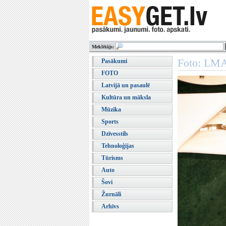
Meklētājs:
Foto: LMA 
Pasākumi
FOTO
Latvijā un pasaulē
Kultūra un māksla
Mūzika
Sports
Dzīvesstils
Tehnoloģijas
Tūrisms
Auto
Šovi
Žurnāli
Arhīvs