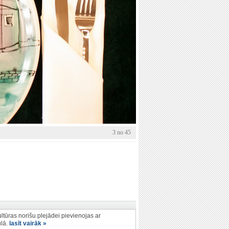
3 no 45
ltūras norišu plejādei pievienojas ar
ulā.
lasīt vairāk »