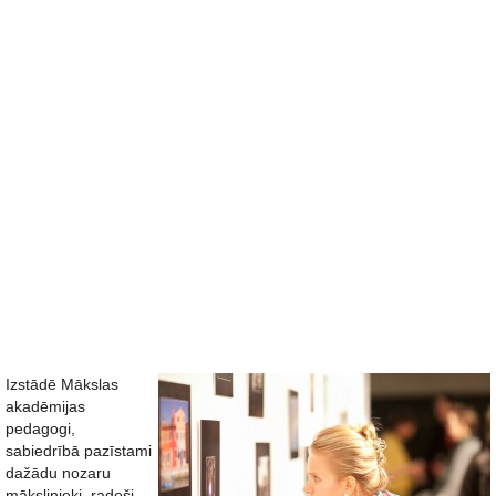
Izstādē Mākslas
akadēmijas
pedagogi,
sabiedrībā pazīstami
dažādu nozaru
mākslinieki, radoši