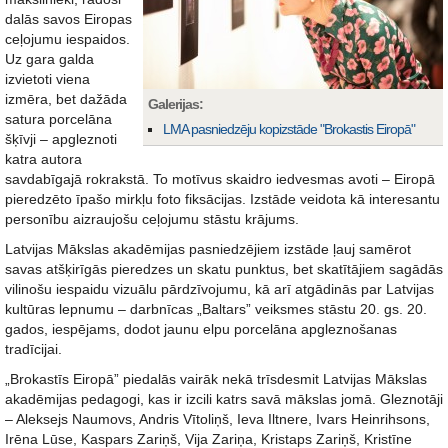
dalās savos Eiropas
ceļojumu iespaidos.
Uz gara galda
izvietoti viena
izmēra, bet dažāda
Galerijas:
satura porcelāna
LMA pasniedzēju kopizstāde "Brokastis Eiropā"
šķīvji – apgleznoti
katra autora
savdabīgajā rokrakstā. To motīvus skaidro iedvesmas avoti – Eiropā
pieredzēto īpašo mirkļu foto fiksācijas. Izstāde veidota kā interesantu
personību aizraujošu ceļojumu stāstu krājums.
Latvijas Mākslas akadēmijas pasniedzējiem izstāde ļauj samērot
savas atšķirīgās pieredzes un skatu punktus, bet skatītājiem sagādās
vilinošu iespaidu vizuālu pārdzīvojumu, kā arī atgādinās par Latvijas
kultūras lepnumu – darbnīcas „Baltars” veiksmes stāstu 20. gs. 20.
gados, iespējams, dodot jaunu elpu porcelāna apgleznošanas
tradīcijai.
„Brokastīs Eiropā” piedalās vairāk nekā trīsdesmit Latvijas Mākslas
akadēmijas pedagogi, kas ir izcili katrs savā mākslas jomā. Gleznotāji
– Aleksejs Naumovs, Andris Vītoliņš, Ieva Iltnere, Ivars Heinrihsons,
Irēna Lūse, Kaspars Zariņš, Vija Zariņa, Kristaps Zariņš, Kristīne