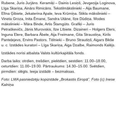
Rubene, Juris Jurjāns. Keramiķi – Dainis Lesiņš, Jevgeņija Loginova,
Līga Skariņa, Ainārs Rimicāns. Tekstilmākslinieki – Aija Baumane,
Elīna Ģibiete, Jekaterina Apale, Ieva Krūmiņa. Stikla mākslinieki –
Vineta Groza, Inita Ēmane, Sandra Utāne, Ilze Dūdiņa. Modes
mākslinieki – Māra Binde, Artis Štamgūts. Grafiķi – Juris
Petraškevičs, Jānis Murovskis, Ilze Lībiete. Dizaineri – Holgers Elers,
Inguna Elere, Barbara Ābele, Aija Freimane, Gita Straustiņa, Kirils
Panteļejevs, Ervins Pastors. Tēlnieki – Bruno Strautiņš, Aigars Bikše
u. c. Izstādes kuratori – Līga Skariņa, Aiga Dzalbe, Raimonds Kalējs.
Izstādes norisi atbalsta Valsts kultūrkapitāla fonds.
Darba laiks: otrdien, trešdien, piektdien, sestdien: 11.00–18.00,
ceturtdien: 11.00–19.00. Pārtraukums: 14.30–15.00. Svētdien,
pirmdien: slēgts. Ieeja izstādē – bezmaksas.
Foto: LMA pasniedzēju kopizstāde „Brokastis Eiropā”. Foto (c) Inese
Kalniņa