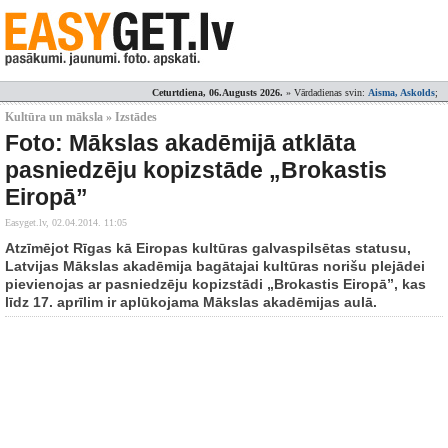
Ceturtdiena, 06.Augusts 2026.
» Vārdadienas svin:
Aisma, Askolds
;
Kultūra un māksla » Izstādes
Foto: Mākslas akadēmijā atklāta
pasniedzēju kopizstāde „Brokastis
Eiropā”
Easyget.lv,
02.04.2014. 11:05
Atzīmējot Rīgas kā Eiropas kultūras galvaspilsētas statusu,
Latvijas Mākslas akadēmija bagātajai kultūras norišu plejādei
pievienojas ar pasniedzēju kopizstādi „Brokastis Eiropā”, kas
līdz 17. aprīlim ir aplūkojama Mākslas akadēmijas aulā.