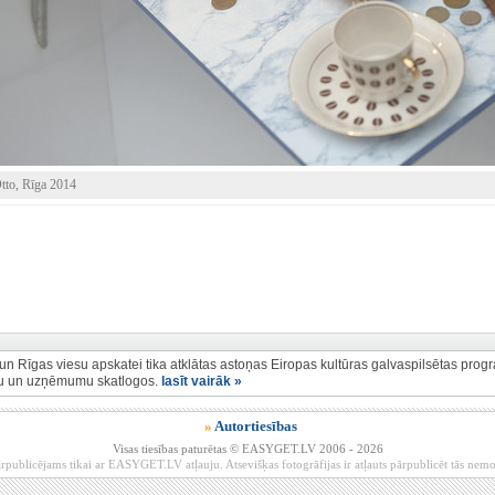
tto, Rīga 2014
 un Rīgas viesu apskatei tika atklātas astoņas Eiropas kultūras galvaspilsētas prog
īcu un uzņēmumu skatlogos.
lasīt vairāk »
»
Autortiesības
Visas tiesības paturētas © EASYGET.LV 2006 - 2026
rpublicējams tikai ar EASYGET.LV atļauju. Atsevišķas fotogrāfijas ir atļauts pārpublicēt tās ne