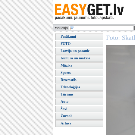
Meklētājs:
Foto: Skat
Pasākumi
FOTO
Latvijā un pasaulē
Kultūra un māksla
Mūzika
Sports
Dzīvesstils
Tehnoloģijas
Tūrisms
Auto
Šovi
Žurnāli
Arhīvs