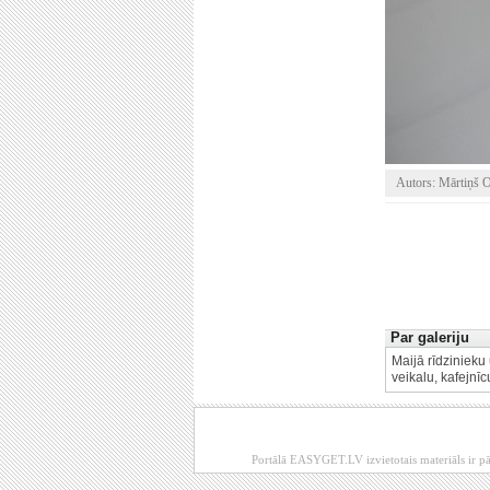
Autors: Mārtiņš O
Par galeriju
Maijā rīdzinieku
veikalu, kafejn
Portālā EASYGET.LV izvietotais materiāls ir pā