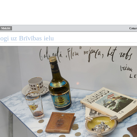
Cetur
logi uz Brīvības ielu