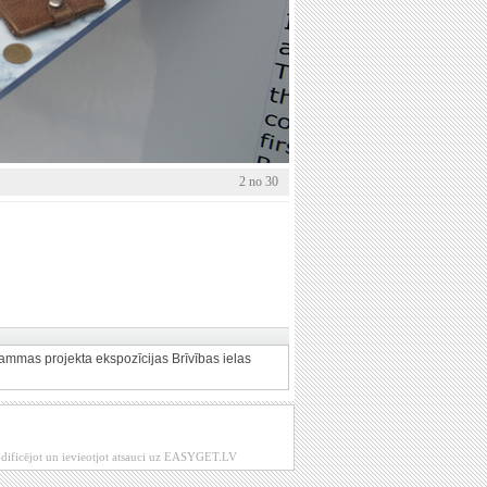
2 no 30
rammas projekta ekspozīcijas Brīvības ielas
modificējot un ievieotjot atsauci uz EASYGET.LV