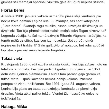
ģimnāzistu mēmajai apbrīnai, viņi tika galā ar uguni nepilnā stundā.
Floras bēres
Aukstajā 1988. janvāra vakarā uzmanību piesaistīja ļembasts pie
necilā koka namiņa Ļeņina ielā 35: izrādījās, tās esot kafejnīcas
„Flora bēres”. Skanēja ragu mūzika, runas, uzstājās diskžokejs un
dzejnieki. Tas bija pirmais neformālais mītiņš koka Rīgas aizstāvībai!
Leģenda vēstīja, ka šai namā dzīvojis Rihards Vāgners. Izrādījās, ka
tomēr mājā uz stūra, kas sen jau nojaukta. Bet varbūt tomēr
iegriezies šeit traktierī? Galu galā „Floru” nojauca, bet robs apbūvē
bija kļuvis par vēl vienu leģendu bagātāks.
Tukšā vieta
Krustojumā 1930. gadā uzcēla skaistu kiosku, kur bija avīzes, loto un
telefona automāts. Pēc piecpadsmit gadiem to nojauca, lai 1950.
dotu vietu Ļeņina piemineklim. Ļaudis tam parasti gāja garām kā
tukšai vietai – īpaši kavēties nemaz nebija vēlams, izņemot
pompozās ziedu nolikšanās. Bet 1991. gada 24. augusta vakarā
Ļeņins bija gāzts un tauta pat uzdejoja lambadu uz pieminekļa
drupām. Vieta atkal palika tukša. Vienīgi Ziemassvētku egles te
iedzīvojušās.
Nabaga Miška