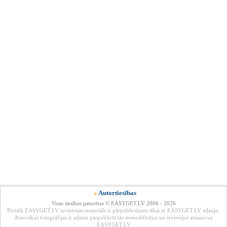
»
Autortiesības
Visas tiesības paturētas © EASYGET.LV 2006 - 2026
Portālā EASYGET.LV izvietotais materiāls ir pārpublicējams tikai ar EASYGET.LV atļauju.
Atsevišķas fotogrāfijas ir atļauts pārpublicēt tās nemodificējot un ievieotjot atsauci uz
EASYGET.LV