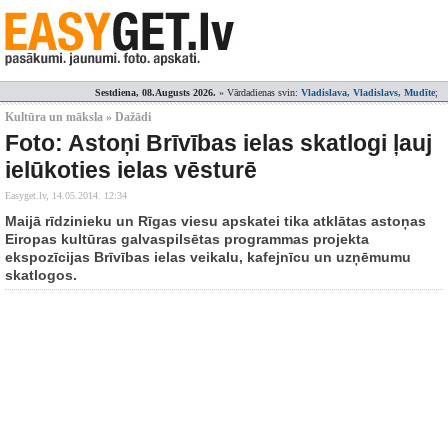
Sestdiena, 08.Augusts 2026.
» Vārdadienas svin:
Vladislava, Vladislavs, Mudīte
;
Kultūra un māksla » Dažādi
Foto: Astoņi Brīvības ielas skatlogi ļauj
ielūkoties ielas vēsturē
Easyget.lv,
14.05.2014. 12:34
Maijā rīdzinieku un Rīgas viesu apskatei tika atklātas astoņas
Eiropas kultūras galvaspilsētas programmas projekta
ekspozīcijas Brīvības ielas veikalu, kafejnīcu un uzņēmumu
skatlogos.