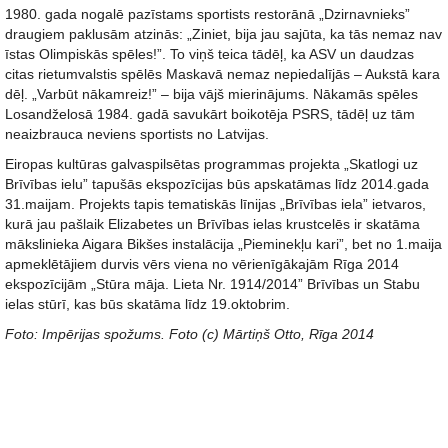
1980. gada nogalē pazīstams sportists restorānā „Dzirnavnieks”
draugiem paklusām atzinās: „Ziniet, bija jau sajūta, ka tās nemaz nav
īstas Olimpiskās spēles!”. To viņš teica tādēļ, ka ASV un daudzas
citas rietumvalstis spēlēs Maskavā nemaz nepiedalījās – Aukstā kara
dēļ. „Varbūt nākamreiz!” – bija vājš mierinājums. Nākamās spēles
Losandželosā 1984. gadā savukārt boikotēja PSRS, tādēļ uz tām
neaizbrauca neviens sportists no Latvijas.
Eiropas kultūras galvaspilsētas programmas projekta „Skatlogi uz
Brīvības ielu” tapušās ekspozīcijas būs apskatāmas līdz 2014.gada
31.maijam. Projekts tapis tematiskās līnijas „Brīvības iela” ietvaros,
kurā jau pašlaik Elizabetes un Brīvības ielas krustcelēs ir skatāma
mākslinieka Aigara Bikšes instalācija „Pieminekļu kari”, bet no 1.maija
apmeklētājiem durvis vērs viena no vērienīgākajām Rīga 2014
ekspozīcijām „Stūra māja. Lieta Nr. 1914/2014” Brīvības un Stabu
ielas stūrī, kas būs skatāma līdz 19.oktobrim.
Foto: Impērijas spožums. Foto (c) Mārtiņš Otto, Rīga 2014