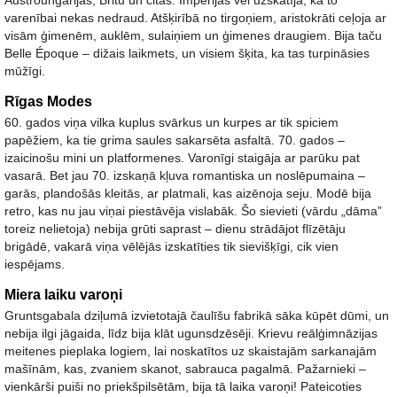
Austroungārijas, Britu un citas. Impērijas vēl uzskatīja, ka to
varenībai nekas nedraud. Atšķirībā no tirgoņiem, aristokrāti ceļoja ar
visām ģimenēm, auklēm, sulaiņiem un ģimenes draugiem. Bija taču
Belle Époque – dižais laikmets, un visiem šķita, ka tas turpināsies
mūžīgi.
Rīgas Modes
60. gados viņa vilka kuplus svārkus un kurpes ar tik spiciem
papēžiem, ka tie grima saules sakarsēta asfaltā. 70. gados –
izaicinošu mini un platformenes. Varonīgi staigāja ar parūku pat
vasarā. Bet jau 70. izskaņā kļuva romantiska un noslēpumaina –
garās, plandošās kleitās, ar platmali, kas aizēnoja seju. Modē bija
retro, kas nu jau viņai piestāvēja vislabāk. Šo sievieti (vārdu „dāma”
toreiz nelietoja) nebija grūti saprast – dienu strādājot flīzētāju
brigādē, vakarā viņa vēlējās izskatīties tik sievišķīgi, cik vien
iespējams.
Miera laiku varoņi
Gruntsgabala dziļumā izvietotajā čaulīšu fabrikā sāka kūpēt dūmi, un
nebija ilgi jāgaida, līdz bija klāt ugunsdzēsēji. Krievu reālģimnāzijas
meitenes pieplaka logiem, lai noskatītos uz skaistajām sarkanajām
mašīnām, kas, zvaniem skanot, sabrauca pagalmā. Pažarnieki –
vienkārši puiši no priekšpilsētām, bija tā laika varoņi! Pateicoties