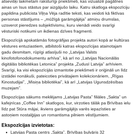
atsevišķi laikmetam raksturīgi priekšmeti, kas vizualizē pagātnes
ainas un īsus stāstus par aizgājušo laiku. Katru skatloga ekspozīciju
papildina publicista Viļņa Vēja radītie teksti, kas veidoti kā fiktīvas
personas stāstījums – „mūžīgā garāmgājēja” atmiņu drumslas,
uzsverot pieredzes subjektīvismu, kuru vienādi veido svarīgi
vēsturiski notikumi un ikdienas dzīves fragmenti.
Ekspozīcijā apskatāmās fotogrāfijas projekta autori kopā ar kultūras
vēstures entuziastiem, atbilstoši katras ekspozīcijas atainotajam
gadu desmitam, rūpīgi atlasījuši no „Latvijas Valsts
kinofotofonodokumentu arhīva”, kā arī no „Latvijas Nacionālās
digitālās bibliotēkas Letonica” projekta „Zudusī Latvija” arhīviem.
Svarīgi, ka visi ekspozīcijās izmantotie priekšmeti ir oriģināli un līdz
izstādei nonākuši, pateicoties privātajiem kolekcionāriem, „Rīgas
Kinostudijai”, „Misiņa bibliotēkai”, kā arī „Latvijas Ugunsdzēsības
muzejam”.
Ekspozīcijas sākums meklējams „Latvijas Pasta” filiāles „Sakta” un
kafejnīcas „Coffee Inn” skatlogos, kur, virzoties tālāk pa Brīvības ielu
līdz pat Stūra mājai, ikviens garāmgājējs varēs iepazīsties ar
astoņiem nostalģijas un romantisma pilniem vēstījumiem.
Ekspozīcijas izvietotas:
Latvijas Pasta centrs „Sakta”, Brīvības bulvāris 32