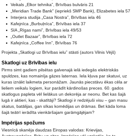
Veikals „Elkor tehnika”, Brīvības bulvāris 21
„Meridian Trade Bank" (iepriekš SMP Bank), Elizabetes iela 57
Interjera studija „Casa Nostra”, Brīvības iela 46
Kafejnīca „Burbuļnīca”, Brīvības iela 37
SIA „Rīgas nami”, Brīvības iela 49/53
„Outlet Bazaar”, Brīvības iela 72
Kafejnīca „Coffee Inn”, Brīvības 76
Projekta „Skatlogi uz Brīvības ielu” stāsti (autors Vilnis Vējš)
Skatlogi uz Brīvības ielu
Pirms simt gadiem pilsētas galvenajā ielā iedegās elektriskās
spuldzes, kas nomainīja gāzes laternas. Iela kļuva par skatuvi, uz
kuras iznākt laikmeta personāžam. Jaunās piecstāvu ēkas cēla ar
lieliem veikalu logiem, kur parādīt kārdinošas preces. 60. gados
skatlogus papleta vēl lielākus un dekorēja ar neonu. Bet kas šajā
lugā ir aktieri, kas - skatītāji? Skatlogi ir redzējuši visu – gan masu
skatus, batālijas, gan sīkas komēdijas un drāmas. Bet kāda loma
šajā teātrī ierādīta vienkāršajam garāmgājējam?
Impērijas spožums
Viesnīcā skanēja daudzas Eiropas valodas: Krievijas,