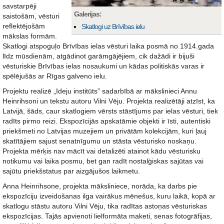
savstarpēji
Galerijas:
saistošām, vēsturi
reflektējošām
Skatlogi uz Brīvības ielu
mākslas formām.
Skatlogi atspoguļo Brīvības ielas vēsturi laika posmā no 1914.gada
līdz mūsdienām, atgādinot garāmgājējiem, cik dažādi ir bijuši
vēsturiskie Brīvības ielas nosaukumi un kādas politiskās varas ir
spēlējušās ar Rīgas galveno ielu.
Projektu realizē „Ideju institūts” sadarbībā ar mākslinieci Annu
Heinrihsoni un tekstu autoru Vilni Vēju. Projekta realizētāji atzīst, ka
Latvijā, šāds, caur skatlogiem vērsts stāstījums par ielas vēsturi, tiek
radīts pirmo reizi. Ekspozīcijās apskatāmie objekti ir īsti, autentiski
priekšmeti no Latvijas muzejiem un privātām kolekcijām, kuri ļauj
skatītājiem sajust senatnīgumu un stāsta vēsturisko noskaņu.
Projekta mērķis nav mācīt vai detalizēti atainot kādu vēsturisku
notikumu vai laika posmu, bet gan radīt nostalģiskas sajūtas vai
sajūtu priekšstatus par aizgājušos laikmetu.
Anna Heinrihsone, projekta māksliniece, norāda, ka darbs pie
ekspozīciju izveidošanas ilga vairākus mēnešus, kuru laikā, kopā ar
skatlogu stāstu autoru Vilni Vēju, tika radītas astoņas vēsturiskas
ekspozīcijas. Tajās apvienoti lielformāta maketi, senas fotogrāfijas,