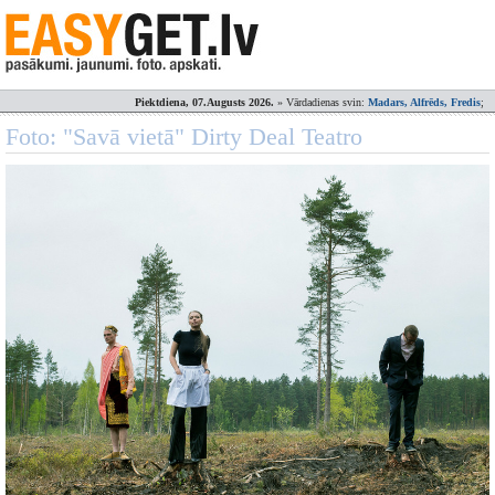
Piektdiena, 07.Augusts 2026.
» Vārdadienas svin:
Madars, Alfrēds, Fredis
;
Foto: "Savā vietā" Dirty Deal Teatro