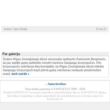
Autors: Juris Zariņš
21 no 21
Par galeriju
Šodien Rīgas Zooloģiskajā dārzā viesosojās spēkavīrs Raimonds Bergmanis,
lai jau septīto gadu palīdzētu nosvērt varenos Galapagu bruņrupučus. Pēc
bruņurupuču svēršanas tika konstatēts, ka Rīgas Zooloģiskajā dārzā mītošie
Galapagu bruņurupuči kopš pērnā gada svēršanas nedaudz pieņēmušies
svarā.
lasīt vairāk »
»
Autortiesības
Visas tiesības paturētas © EASYGET.LV 2006 - 2026
Portālā EASYGET.LV izvietotais materiāls ir pārpublicējams tikai ar EASYGET.LV atļauju.
Atsevišķas fotogrāfijas ir atļauts pārpublicēt tās nemodificējot un ievieotjot atsauci uz
EASYGET.LV