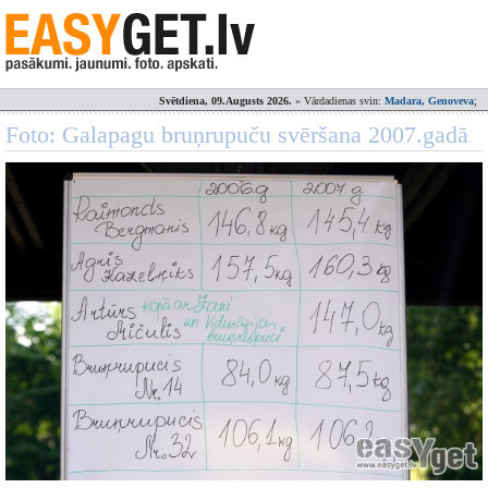
Svētdiena, 09.Augusts 2026.
» Vārdadienas svin:
Madara, Genoveva
;
Foto: Galapagu bruņrupuču svēršana 2007.gadā