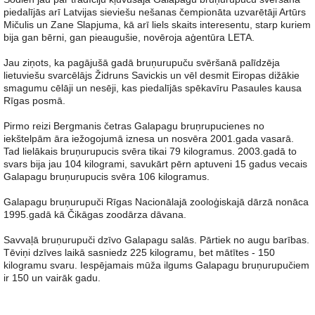
piedalījās arī Latvijas sieviešu nešanas čempionāta uzvarētāji Artūrs
Mičulis un Zane Slapjuma, kā arī liels skaits interesentu, starp kuriem
bija gan bērni, gan pieaugušie, novēroja aģentūra LETA.
Jau ziņots, ka pagājušā gadā bruņurupuču svēršanā palīdzēja
lietuviešu svarcēlājs Židruns Savickis un vēl desmit Eiropas dižākie
smagumu cēlāji un nesēji, kas piedalījās spēkavīru Pasaules kausa
Rīgas posmā.
Pirmo reizi Bergmanis četras Galapagu bruņrupucienes no
iekštelpām āra iežogojumā iznesa un nosvēra 2001.gada vasarā.
Tad lielākais bruņurupucis svēra tikai 79 kilogramus. 2003.gadā to
svars bija jau 104 kilogrami, savukārt pērn aptuveni 15 gadus vecais
Galapagu bruņurupucis svēra 106 kilogramus.
Galapagu bruņurupuči Rīgas Nacionālajā zooloģiskajā dārzā nonāca
1995.gadā kā Čikāgas zoodārza dāvana.
Savvaļā bruņurupuči dzīvo Galapagu salās. Pārtiek no augu barības.
Tēviņi dzīves laikā sasniedz 225 kilogramu, bet mātītes - 150
kilogramu svaru. Iespējamais mūža ilgums Galapagu bruņurupučiem
ir 150 un vairāk gadu.