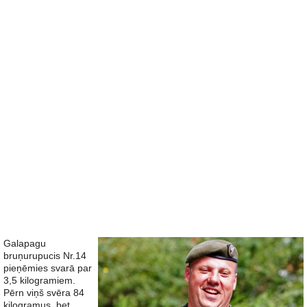
Galapagu
bruņurupucis Nr.14
pieņēmies svarā par
3,5 kilogramiem.
Pērn viņš svēra 84
kilogramus, bet