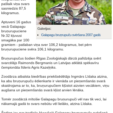
pašlaik viņa svars
sasniedzis 87,5
kilogramus.
Aptuveni 16 gadus
vecā Galapagu
Galerijas:
bruņurupuciene
Galapagu bruņrupuču svēršana 2007.gadā
Nr.32 kļuvusi
smagāka par 100
gramiem - patlaban viņa sver 106,2 kilogramus, bet pērn
bruņurupuciene svēra 106,1 kilogramu.
Bruņurupučus šodien Rīgas Zooloģiskajā dārzā palīdzēja svērt
svarcēlājs Raimonds Bergmanis un Latvijas atklātā spēkavīru
čempionāta līderis Agris Kazeļņiks.
Zoodārza atbalsta biedrības priekšsēdētājs Ingmārs Līdaka atzina,
ka abu bruņurupuču ēdienkarte ir vienāda un pieņemšanās svarā
skaidrojama ar to, ka, bruņurupučiem kļūstot aizvien vecākiem, viņu
augšana un pieņemšanās svarā kļūst arvien lēnāka.
Tomēr zoodārzā mītošie Galapagu bruņurupuči vēl nav tik veci, lai
nākamajā gadā to svars nebūtu vēl lielāks, atzina Līdaka.
Šodien jau par tradīciju kļuvušajā Galapagu bruņurupuču svēršanā