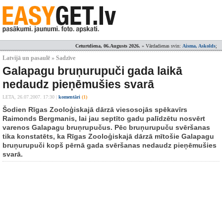
Ceturtdiena, 06.Augusts 2026.
» Vārdadienas svin:
Aisma, Askolds
;
Latvijā un pasaulē » Sadzīve
Galapagu bruņurupuči gada laikā
nedaudz pieņēmušies svarā
LETA,
26.07.2007. 17:30
|
komentāri
(1)
Šodien Rīgas Zooloģiskajā dārzā viesosojās spēkavīrs
Raimonds Bergmanis, lai jau septīto gadu palīdzētu nosvērt
varenos Galapagu bruņrupučus. Pēc bruņurupuču svēršanas
tika konstatēts, ka Rīgas Zooloģiskajā dārzā mītošie Galapagu
bruņurupuči kopš pērnā gada svēršanas nedaudz pieņēmušies
svarā.