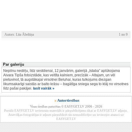
Autors: Lita Ābeltiņa
1 no 9
Par galeriju
Nepilnu nedēļu, līdz sestdienai, 12.janvārim, galerijā „Istaba” aplūkojama
Aivara Tipša fotoizstāde, kas veltīta kalniem, precīzāk – Altajam, un vēl
pietuvinot, tā augstākajai virsotnei Beluhai, kuras tulkojums diezgan
likumsakarīgi saistās ar balto krāsu – bagātīga sniega sega to klāj no virsotnes
līdz pašai pakājei.
lasīt vairāk »
»
Autortiesības
Visas tiesības paturētas © EASYGET.LV 2006 - 2026
Portālā EASYGET.LV izvietotais materiāls ir pārpublicējams tikai ar EASYGET.LV atļauju.
Atsevišķas fotogrāfijas ir atļauts pārpublicēt tās nemodificējot un ievieotjot atsauci uz
EASYGET.LV