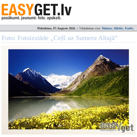
Piektdiena, 07.Augusts 2026.
» Vārdadienas svin:
Madars, Alfrēds, Fredis
;
Foto: Fotoizstāde „Ceļš uz Sumeru Altajā”