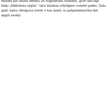
Mazliet par daudz idillisku un nogludinātu noskaņu, grūti rast tajā
kādu „klātbūtnes sajūtu”, taču klasikas mīļotājiem noteikti patiks. Galu
galā, kalnu vilinājums tomēr ir kas īpašs, to pašpietiekamība liek
apgūt savējo.