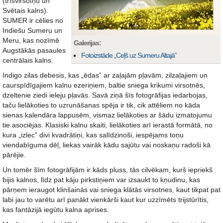
(trīsvirsotņu un
Svētais kalns).
SUMER ir cēlies no
Indiešu Sumeru un
Meru, kas nozīmē
Galerijas:
Augstākās pasaules
Fotoizstāde „Ceļš uz Sumeru Altajā”
centrālais kalns.
Indigo zilas debesis, kas „ēdas” ar zaļajām pļavām, zilzaļajiem un
caurspīdīgajiem kalnu ezeriņiem, baltie sniega krikumi virsotnēs,
dzeltenie ziedi ieleju pļavās. Savā ziņā šīs fotogrāfijas iedarbojas,
taču lielākoties to uzrunāšanas spēja ir tik, cik attēliem no kāda
sienas kalendāra lappusēm, vismaz lielākoties ar šādu izmatojumu
tie asociējas. Klasiski kalnu skaiti, lielākoties arī ierastā formātā, no
kura „izlec” divi kvadrātiņi, kas salīdzinoši, iespējams toņu
viendabīguma dēļ, liekas vairāk kādu sajūtu vai noskaņu radoši kā
pārējie.
Un tomēr šīm fotogrāfijām ir kāds pluss, tās cilvēkam, kurš iepriekš
bijis kalnos, līdz pat kāju pirkstiņiem var izsaukt to kņudinu, kas
pārņem ieraugot klinšainās vai sniega klātās virsotnes, kaut tikpat pat
labi jau to varētu arī panākt vienkārši kaut kur uzzīmēts trijstūrītis,
kas fantāzijā iegūtu kalna aprises.