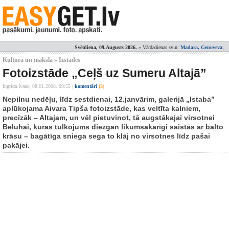
Svētdiena, 09.Augusts 2026.
» Vārdadienas svin:
Madara, Genoveva
;
Kultūra un māksla » Izstādes
Fotoizstāde „Ceļš uz Sumeru Altajā”
Ingrīda Ivane,
08.01.2008. 09:55
|
komentāri
(3)
Nepilnu nedēļu, līdz sestdienai, 12.janvārim, galerijā „Istaba”
aplūkojama Aivara Tipša fotoizstāde, kas veltīta kalniem,
precīzāk – Altajam, un vēl pietuvinot, tā augstākajai virsotnei
Beluhai, kuras tulkojums diezgan likumsakarīgi saistās ar balto
krāsu – bagātīga sniega sega to klāj no virsotnes līdz pašai
pakājei.