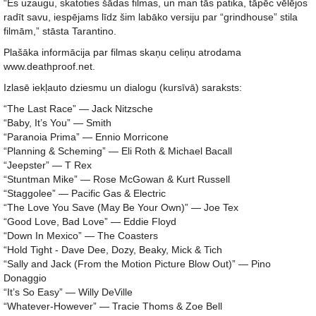
“Es uzaugu, skatoties šādas filmas, un man tās patika, tāpēc vēlējos
radīt savu, iespējams līdz šim labāko versiju par “grindhouse” stila
filmām,” stāsta Tarantino.
Plašāka informācija par filmas skaņu celiņu atrodama
www.deathproof.net.
Izlasē iekļauto dziesmu un dialogu (kursīvā) saraksts:
“The Last Race” — Jack Nitzsche
“Baby, It’s You” — Smith
“Paranoia Prima” — Ennio Morricone
“Planning & Scheming” — Eli Roth & Michael Bacall
“Jeepster” — T Rex
“Stuntman Mike” — Rose McGowan & Kurt Russell
“Staggolee” — Pacific Gas & Electric
“The Love You Save (May Be Your Own)” — Joe Tex
“Good Love, Bad Love” — Eddie Floyd
“Down In Mexico” — The Coasters
“Hold Tight - Dave Dee, Dozy, Beaky, Mick & Tich
“Sally and Jack (From the Motion Picture Blow Out)” — Pino
Donaggio
“It’s So Easy” — Willy DeVille
“Whatever-However” — Tracie Thoms & Zoe Bell