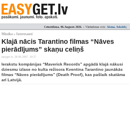
Ceturtdiena, 06.Augusts 2026.
» Vārdadienas svin:
Aisma, Askolds
;
Mūzika » Interesanti
Klajā nācis Tarantino filmas “Nāves
pierādījums” skaņu celiņš
easyget.lv,
28.06.2007. 10:27
Ierakstu kompānijas “Maverick Records” apgādā klajā nākusi
dziesmu izlase no kulta režisora Kventina Tarantino jaunākās
filmas “Nāves pierādījums” (Death Proof), kas pašlaik skatāma
arī Latvijā.