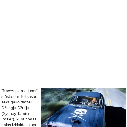
“Nāves pierādījums”
stāsta par Teksasas
seksīgāko dīdžeju
Džungļu Džūliju
(Sydney Tamiia
Poitier), kura dodas
nakts izklaidēs kopā