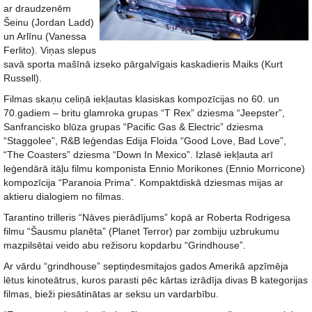
ar draudzenēm
Šeinu (Jordan Ladd)
un Arlīnu (Vanessa
Ferlito). Viņas slepus
savā sporta mašīnā izseko pārgalvīgais kaskadieris Maiks (Kurt
Russell).
Filmas skaņu celiņā iekļautas klasiskas kompozīcijas no 60. un
70.gadiem – britu glamroka grupas “T Rex” dziesma “Jeepster”,
Sanfrancisko blūza grupas “Pacific Gas & Electric” dziesma
“Staggolee”, R&B leģendas Edija Floida “Good Love, Bad Love”,
“The Coasters” dziesma “Down In Mexico”. Izlasē iekļauta arī
leģendārā itāļu filmu komponista Ennio Morikones (Ennio Morricone)
kompozīcija “Paranoia Prima”. Kompaktdiskā dziesmas mijas ar
aktieru dialogiem no filmas.
Tarantino trilleris “Nāves pierādījums” kopā ar Roberta Rodrigesa
filmu “Šausmu planēta” (Planet Terror) par zombiju uzbrukumu
mazpilsētai veido abu režisoru kopdarbu “Grindhouse”.
Ar vārdu “grindhouse” septiņdesmitajos gados Amerikā apzīmēja
lētus kinoteātrus, kuros parasti pēc kārtas izrādīja divas B kategorijas
filmas, bieži piesātinātas ar seksu un vardarbību.