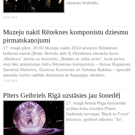
vasaras festivālu.
13.05.2014.
Muzeju naktī Rēzeknes komponistu dziesmu
pirmatskaņojumi
17. maijā plkst. 20:00 Muzeju nakts 2014 ietvaros Rēzeknes
kultūras namā (Brāļu Skrindu ielā 3) Rēzeknes sieviešu koris
„Medicus” aicina uz koncertu „Skaties ar zelta acīm”, kurā pirmo
reizi tiks atskaņotas četru Rēzeknes komponistu – Ilonas Rupaines,
Sandras Mežores, Guntras Kuzminas un Solvitas Bukšas – speciāli
sieviešu korim radītās dziesmas ar Aspazijas vārdiem.
13.05.2014.
Pīters Geibriels Rīgā uzstāsies jau šonedēļ
17. maijā Arēnā Rīga koncertēs
izcilais britu mūziķis Pīters
Geibriels turnejas "Back to Front"
ietvaros, godinot albumu "So".