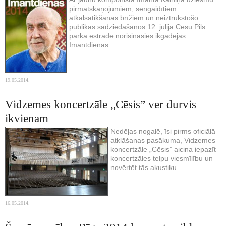
pirmatskaņojumiem, sengaidītiem
atkalsatikšanās brīžiem un neiztrūkstošo
publikas sadziedāšanos 12. jūlijā Cēsu Pils
parka estrādē norisināsies ikgadējās
Imantdienas.
19.05.2014.
Vidzemes koncertzāle „Cēsis” ver durvis
ikvienam
Nedēļas nogalē, īsi pirms oficiālā
atklāšanas pasākuma, Vidzemes
koncertzāle „Cēsis” aicina iepazīt
koncertzāles telpu viesmīlību un
novērtēt tās akustiku.
16.05.2014.