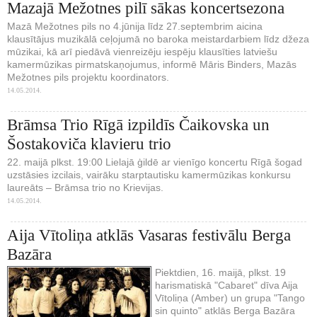
Mazajā Mežotnes pilī sākas koncertsezona
Mazā Mežotnes pils no 4.jūnija līdz 27.septembrim aicina
klausītājus muzikālā ceļojumā no baroka meistardarbiem līdz džeza
mūzikai, kā arī piedāvā vienreizēju iespēju klausīties latviešu
kamermūzikas pirmatskaņojumus, informē Māris Binders, Mazās
Mežotnes pils projektu koordinators.
14.05.2014.
Brāmsa Trio Rīgā izpildīs Čaikovska un
Šostakoviča klavieru trio
22. maijā plkst. 19:00 Lielajā ģildē ar vienīgo koncertu Rīgā šogad
uzstāsies izcilais, vairāku starptautisku kamermūzikas konkursu
laureāts – Brāmsa trio no Krievijas.
14.05.2014.
Aija Vītoliņa atklās Vasaras festivālu Berga
Bazāra
Piektdien, 16. maijā, plkst. 19
harismatiskā "Cabaret" dīva Aija
Vītoliņa (Amber) un grupa "Tango
sin quinto" atklās Berga Bazāra