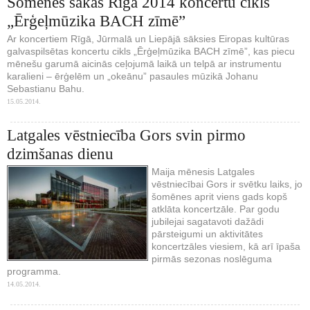
Šomēnes sākas Rīga 2014 koncertu cikls
„Ērģeļmūzika BACH zīmē”
Ar koncertiem Rīgā, Jūrmalā un Liepājā sāksies Eiropas kultūras
galvaspilsētas koncertu cikls „Ērģeļmūzika BACH zīmē”, kas piecu
mēnešu garumā aicinās ceļojumā laikā un telpā ar instrumentu
karalieni – ērģelēm un „okeānu” pasaules mūzikā Johanu
Sebastianu Bahu.
15.05.2014.
Latgales vēstniecība Gors svin pirmo
dzimšanas dienu
Maija mēnesis Latgales
vēstniecībai Gors ir svētku laiks, jo
šomēnes aprit viens gads kopš
atklāta koncertzāle. Par godu
jubilejai sagatavoti dažādi
pārsteigumi un aktivitātes
koncertzāles viesiem, kā arī īpaša
pirmās sezonas noslēguma
programma.
14.05.2014.