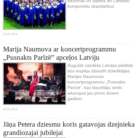
baznīcās un izpildīs arī Latviešu
komponistu skaņdarbus
12.05.2014.
Marija Naumova ar koncertprogrammu
„Pusnakts Parīzē” apceļos Latviju
Augustā vairākās Latvijas pilsētās
būs iespēja izbaudīt dziedātājas
Marijas Naumovas
koncertprogrammu „Pusnakts
Parīzē”, kas klausītāju sirdis
iekarojusi jau pirms diviem
gadiem.
09.05.2014.
Jāņa Petera dziesmu koris gatavojas dzejnieka
grandiozajai jubilejai