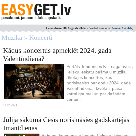
Ceturtdiena, 06.Augusts 2026.
» Vārdadienas svin:
Aisma, Askolds
;
Mūzika » Koncerti
Kādus koncertus apmeklēt 2024. gada
Valentīndienā?
Portāls Tendences.lv ir sagatavojis
lielisku ieskatu pašmāju mūziķu
rīkotajos koncertos, kas
norisināsies par godu 2024. gada
Valentīndienai! Izvēle ir plaša,
katrai gaumei un par dažādām
cenām.
13.02.2024.
Jūlija sākumā Cēsīs norisināsies gadskārtējās
Imantdienas
Ar jaunu komponista Imanta Kalniņa dziesmu