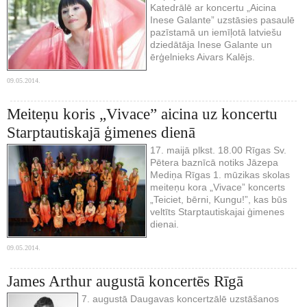
Katedrālē ar koncertu „Aicina
Inese Galante” uzstāsies pasaulē
pazīstamā un iemīļotā latviešu
dziedātāja Inese Galante un
ērģelnieks Aivars Kalējs.
09.05.2014.
Meiteņu koris „Vivace” aicina uz koncertu
Starptautiskajā ģimenes dienā
17. maijā plkst. 18.00 Rīgas Sv.
Pētera baznīcā notiks Jāzepa
Mediņa Rīgas 1. mūzikas skolas
meiteņu kora „Vivace” koncerts
„Teiciet, bērni, Kungu!”, kas būs
veltīts Starptautiskajai ģimenes
dienai.
09.05.2014.
James Arthur augustā koncertēs Rīgā
7. augustā Daugavas koncertzālē uzstāšanos