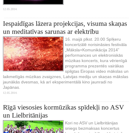
12.05.2014.
Iespaidīgas lāzera projekcijas, visuma skaņas
un meditatīvas sarunas ar elektrību
16. maijā plkst. 20.00 Spīķeru
koncertzālē norisināsies festivāla
„Māksla+Komunikācija 2014”
performances un elektroniskās
mūzikas koncerts, kura vērienīgā
programma prezentēs vairākas
spilgtas Eiropas video mākslas un
laikmetīgās mūzikas zvaigznes, Latvijas mediju un skaņas mākslas
jaunākās dvesmas, kā arī eksperimentālā kino jaunradi no
Japānas.
12.05.2014.
Rīgā viesosies kormūzikas spīdekļi no ASV
un Lielbritānijas
Kori no ASV un Lielbritānijas
sniegs bezmaksas koncertus