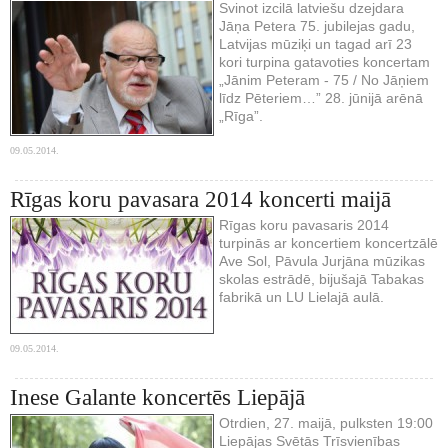
Svinot izcilā latviešu dzejdara
Jāņa Petera 75. jubilejas gadu,
Latvijas mūziķi un tagad arī 23
kori turpina gatavoties koncertam
„Jānim Peteram - 75 / No Jāņiem
līdz Pēteriem…” 28. jūnijā arēnā
„Rīga”.
09.05.2014.
Rīgas koru pavasara 2014 koncerti maijā
Rīgas koru pavasaris 2014
turpinās ar koncertiem koncertzālē
Ave Sol, Pāvula Jurjāna mūzikas
skolas estrādē, bijušajā Tabakas
fabrikā un LU Lielajā aulā.
09.05.2014.
Inese Galante koncertēs Liepājā
Otrdien, 27. maijā, pulksten 19:00
Liepājas Svētās Trīsvienības