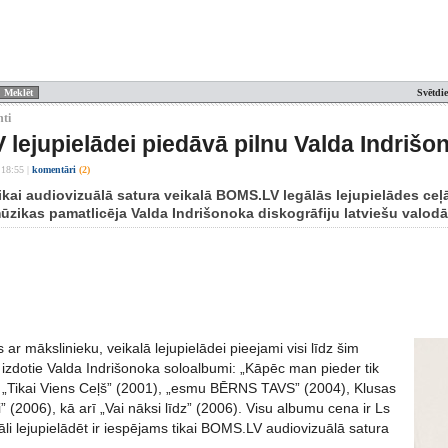
Svētdi
nti
lejupielādei piedāvā pilnu Valda Indrišo
 18:55
|
komentāri
(2)
tikai audiovizuālā satura veikalā BOMS.LV legālās lejupielādes ceļ
ūzikas pamatlicēja Valda Indrišonoka diskogrāfiju latviešu valodā
ar mākslinieku, veikalā lejupielādei pieejami visi līdz šim
 izdotie Valda Indrišonoka soloalbumi: „Kāpēc man pieder tik
 „Tikai Viens Ceļš” (2001), „esmu BĒRNS TAVS” (2004), Klusas
” (2006), kā arī „Vai nāksi līdz” (2006). Visu albumu cena ir Ls
āli lejupielādēt ir iespējams tikai BOMS.LV audiovizuālā satura