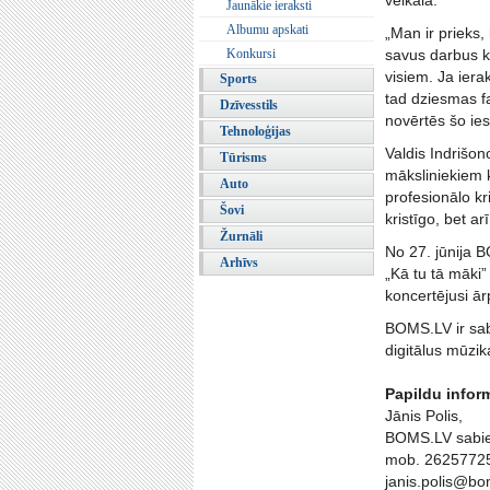
veikalā.
Jaunākie ieraksti
Albumu apskati
„Man ir prieks, 
Konkursi
savus darbus kl
visiem. Ja iera
Sports
tad dziesmas fa
Dzīvesstils
novērtēs šo ies
Tehnoloģijas
Valdis Indrišon
Tūrisms
māksliniekiem k
Auto
profesionālo kr
Šovi
kristīgo, bet ar
Žurnāli
No 27. jūnija B
Arhīvs
„Kā tu tā māki”
koncertējusi ār
BOMS.LV ir sabi
digitālus mūzika
Papildu inform
Jānis Polis,
BOMS.LV sabied
mob. 2625772
janis.polis@bo