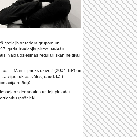
kurš spēlējis ar tādām grupām un
997. gadā izveidojis pirmo latviešu
mus. Valda dziesmas regulāri skan ne tikai
mus – „Man ir prieks dzīvot” (2004, EP) un
 Latvijas rokfestivālos, daudzkārt
staciju rotācijā.
 iespējams iegādāties un lejupielādēt
ortiesību īpašnieki.