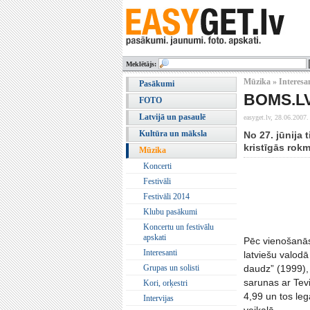
Meklētājs:
Mūzika » Interesa
Pasākumi
BOMS.LV 
FOTO
Latvijā un pasaulē
easyget.lv,
28.06.2007.
Kultūra un māksla
No 27. jūnija 
kristīgās rokm
Mūzika
Koncerti
Festivāli
Festivāli 2014
Klubu pasākumi
Koncertu un festivālu
apskati
Pēc vienošanās 
Interesanti
latviešu valodā
Grupas un solisti
daudz” (1999),
sarunas ar Tevi
Kori, orķestri
4,99 un tos leg
Intervijas