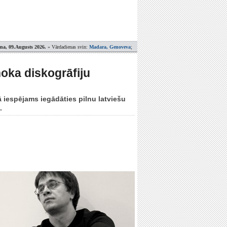
ena, 09.Augusts 2026.
» Vārdadienas svin:
Madara, Genoveva
;
noka diskogrāfiju
ā iespējams iegādāties pilnu latviešu
.