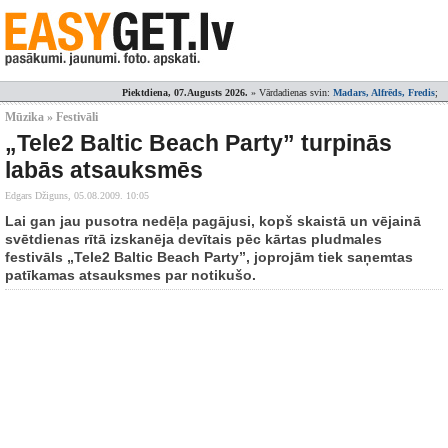
Piektdiena, 07.Augusts 2026.
» Vārdadienas svin:
Madars, Alfrēds, Fredis
;
Mūzika » Festivāli
„Tele2 Baltic Beach Party” turpinās
labās atsauksmēs
Edgars Džiguns,
05.08.2009. 10:05
Lai gan jau pusotra nedēļa pagājusi, kopš skaistā un vējainā
svētdienas rītā izskanēja devītais pēc kārtas pludmales
festivāls „Tele2 Baltic Beach Party”, joprojām tiek saņemtas
patīkamas atsauksmes par notikušo.