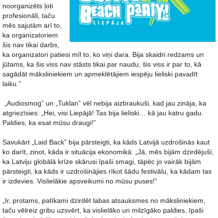
noorganizēts ļoti
profesionāli, taču
mēs sajutām arī to,
ka organizatoriem
šis nav tikai darbs,
ka organizatori patiesi mīl to, ko viņi dara. Bija skaidri redzams un
jūtams, ka šis viss nav stāsts tikai par naudu, šis viss ir par to, kā
sagādāt māksliniekiem un apmeklētājiem iespēju lieliski pavadīt
laiku.”
„Audiosmog” un „Tuklan” vēl nebija aizbraukuši, kad jau zināja, ka
atgriezīsies: „Hei, visi Liepājā! Tas bija lieliski… kā jau katru gadu.
Paldies, ka esat mūsu draugi!”
Savukārt „Laid Back” bija pārsteigti, ka kāds Latvijā uzdrošinās kaut
ko darīt, zinot, kāda ir situācija ekonomikā: „Jā, mēs bijām dzirdējuši,
ka Latviju globālā krīze skārusi īpaši smagi, tāpēc jo vairāk bijām
pārsteigti, ka kāds ir uzdrošinājies rīkot šādu festivālu, ka kādam tas
ir izdevies. Vislielākie apsveikumi no mūsu puses!”
„Ir, protams, patīkami dzirdēt labas atsauksmes no māksliniekiem,
taču vēlreiz gribu uzsvērt, ka vislielāko un milzīgāko paldies, īpaši