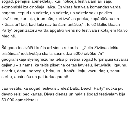
šogad, pelnījuši apmeklētāji, kuri noticēja festivālam arī šajā,
ekonomiski izaicinošajā, laikā. Es visas festivāla komandas vārdā
noņemu cepuri un vēlreiz, un vēlreiz, un vēlreiz saku paldies
cilvēkiem, kuri bija, ir un būs, kuri izvēlas prieku, kopābūšanu un
krāsas arī tad, kad laiki nav tie šarmantākie,” „Tele2 Baltic Beach
Party” organizatoru vārdā apgalvo viens no festivāla rīkotājiem Raivo
Mediņš.
Šā gada festivālā fiksēts arī viens rekords – „Zelta Zivtiņas telšu
pilsētiņas” iedzīvotāju skaits sasniedza 5000 cilvēku. Arī
ģeogrāfiskajā šķērsgriezumā telšu pilsētiņa šogad turpinājusi uzvaras
gājienu – zināms, ka teltis pilsētiņā celtas latviešu, lietuviešu, igauņu,
zviedru, dāņu, norvēģu, britu, īru, franču, itāļu, vācu, dāņu, somu,
serbu, austriešu un pat turku gaumē.
Jau vēstīts, ka šogad festivāls „Tele2 Baltic Beach Party” notika jau
devīto reizi pēc kārtas. Divās dienās un naktīs šogad festivālam bija
50 000 apmeklētāju.