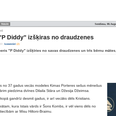
Sestdiena, 08.Augu
nti
"P Diddy" izšķiras no draudzenes
:10
|
komentāri
(2)
eris "P Diddy" izšķīries no savas draudzenes un trīs bērnu mātes, 
ies no 37 gadus vecās modeles Kimas Porteres sešus mēnešus
ārim piedzima dvīnes Dilaila Stāra un Džesija Džeimsa.
 kopā gandrīz desmit gadus, ir arī vecāks dēls Kristians.
tam, kura īstais vārds ir Šons Kombs, ir vēl viens dēls no
tiecībām ar Misu Hiltoni-Braimu.