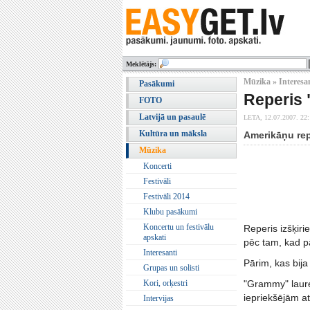
Meklētājs:
Mūzika » Interesa
Pasākumi
Reperis 
FOTO
Latvijā un pasaulē
LETA,
12.07.2007. 22
Kultūra un māksla
Amerikāņu rep
Mūzika
Koncerti
Festivāli
Festivāli 2014
Klubu pasākumi
Koncertu un festivālu
Reperis izšķir
apskati
pēc tam, kad p
Interesanti
Pārim, kas bija
Grupas un solisti
Kori, orķestri
"Grammy" laureā
iepriekšējām at
Intervijas