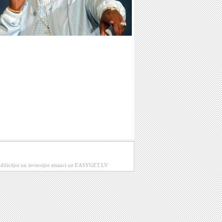
modificējot un ievieotjot atsauci uz EASYGET.LV