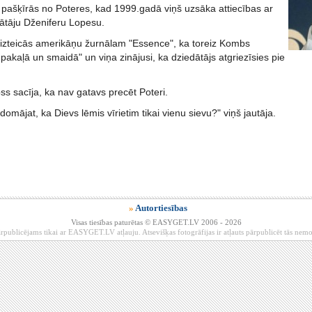
 pašķīrās no Poteres, kad 1999.gadā viņš uzsāka attiecības ar
dātāju Dženiferu Lopesu.
zteicās amerikāņu žurnālam "Essence", ka toreiz Kombs
lā pakaļā un smaidā" un viņa zinājusi, ka dziedātājs atgriezīsies pie
s sacīja, ka nav gatavs precēt Poteri.
domājat, ka Dievs lēmis vīrietim tikai vienu sievu?" viņš jautāja.
»
Autortiesības
Visas tiesības paturētas © EASYGET.LV 2006 - 2026
rpublicējams tikai ar EASYGET.LV atļauju. Atsevišķas fotogrāfijas ir atļauts pārpublicēt tās ne