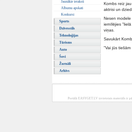
Jaunākie ieraksti
Kombs reiz jau
Albumu apskati
aktrisi un dzie
Konkursi
Nesen modele i
Sports
iemīlējies "lie
Dzīvesstils
viņas.
Tehnoloģijas
Savukārt Kombs
Tūrisms
"Vai jūs tiešām 
Auto
Šovi
Žurnāli
Arhīvs
Portālā EASYGET.LV izvietotais materiāls ir pā