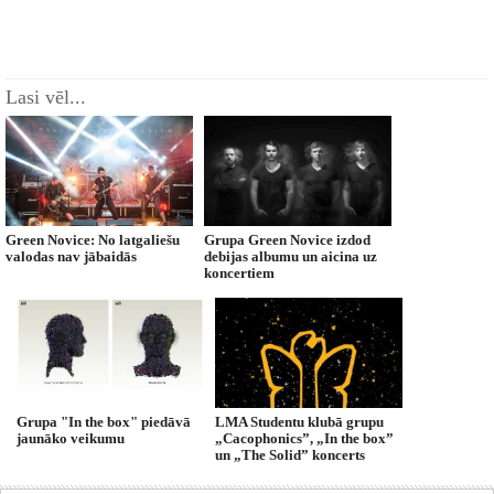
Lasi vēl...
Green Novice: No latgaliešu
Grupa Green Novice izdod
valodas nav jābaidās
debijas albumu un aicina uz
koncertiem
Grupa "In the box" piedāvā
LMA Studentu klubā grupu
jaunāko veikumu
„Cacophonics”, „In the box”
un „The Solid” koncerts