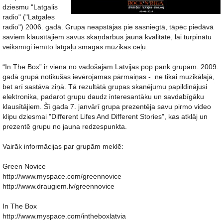
dziesmu "Latgalis
radio" ("Latgales
radio") 2006. gadā. Grupa neapstājas pie sasniegtā, tāpēc piedāvā
saviem klausītājiem savus skaņdarbus jaunā kvalitātē, lai turpinātu
veiksmīgi iemīto latgaļu smagās mūzikas ceļu.
“In The Box” ir viena no vadošajām Latvijas pop pank grupām. 2009.
gadā grupā notikušas ievērojamas pārmaiņas - ne tikai muzikālajā,
bet arī sastāva ziņā. Tā rezultātā grupas skanējumu papildinājusi
elektronika, padarot grupu daudz interesantāku un savdabīgāku
klausītājiem. Šī gada 7. janvārī grupa prezentēja savu pirmo video
klipu dziesmai "Different Lifes And Different Stories", kas atklāj un
prezentē grupu no jauna redzespunkta.
Vairāk informācijas par grupām meklē:
Green Novice
http://www.myspace.com/greennovice
http://www.draugiem.lv/greennovice
In The Box
http://www.myspace.com/intheboxlatvia