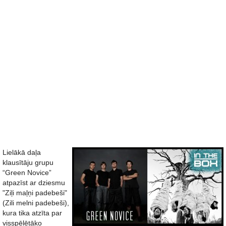
Lielākā daļa
klausītāju grupu
“Green Novice”
atpazīst ar dziesmu
"Ziļi maļņi padebeši"
(Zili melni padebeši),
kura tika atzīta par
visspēlētāko