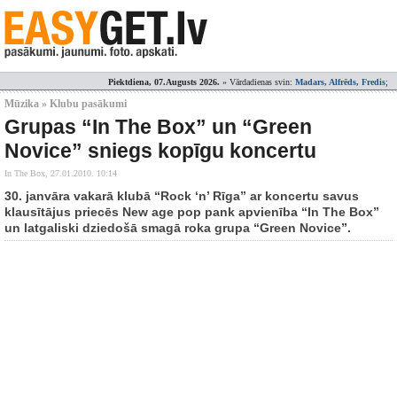
Piektdiena, 07.Augusts 2026.
» Vārdadienas svin:
Madars, Alfrēds, Fredis
;
Mūzika » Klubu pasākumi
Grupas “In The Box” un “Green
Novice” sniegs kopīgu koncertu
In The Box,
27.01.2010. 10:14
30. janvāra vakarā klubā “Rock ‘n’ Rīga” ar koncertu savus
klausītājus priecēs New age pop pank apvienība “In The Box”
un latgaliski dziedošā smagā roka grupa “Green Novice”.