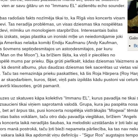
 vien ar savu ģitāru un no “Immanu EL” aizlienētu echo sounder.
bas radošais fakts nozīmēja tikai to, ka Rīgā viss koncerts viņam
evi. Tas neradīja problēmas, un visas dziesmas tika nospēlētas
 atdevi, mīmiku un monologiem starpbrīžos. Interesantais balss
is izskats, sejas plastika un ironiski mīļie un neiedomājamie joki
Galer
ināja Amerikas nelaiķa komiķi Endiju Kaufmanu (Andy Kaufman,
Bo
is šovmens septiņdesmitajos un astoņdesmitajos, par kuru
Man on the Moon”), ka brīžiem šķita, ka viņš ir piecēlies no
pēlē mums par prieku. Bija grūti piefiksēt, kādas dziesmas Vaizmens at
rāk kā desmit albumu, plus daudzas dziesmas tiek sacerētas uz vietas 
ā. Taču tas nemazināja prieku paskatīties, kā šis Roja Hārpera (Roy Har
u ar skaņdarbiem, kuros, šķiet, viņš pats izpildās kādu pustoni vai cetur
avirši klausoties, grūti pamanīt.
uzes uz skatuves kāpa kolektīvs “Immanu EL”, kurus pavadīja ne tikai ska
izsaucieni tikai viņiem saprotamā valodā. Grupa, kura jau paspēta nos
tī, bet arī ārpus tās, pusi koncerta nospēlēja vistīrākajās “Mogwai” tēm
stas balss vokālam, taču otro daļu pavadīja vieglākas, brīžiem “Angels
 koncerta laikā neradījās šaubas, ka melodiski uzstāšanās ir ļoti labi 
ors manā postrokā, taču ļoti bieži nepameta pārliecība, ka tas nav nek
 vakara laikā lika apdomāt viņu definīciju - “Sigur Ros” augstajos tem