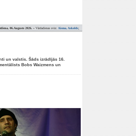
tdiena, 06.Augusts 2026.
» Vārdadienas svin:
Aisma, Askolds
;
ti un valstis. Šāds izrādījās 16.
umentālists Bobs Waizmens un