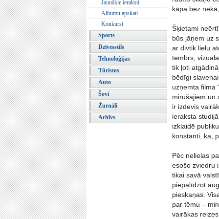
Jaunākie ieraksti
kāpa bez nekā,
Albumu apskati
Konkursi
Šķietami neērtī
Sports
būs jāņem uz s
Dzīvesstils
ar divtik lielu
tembrs, vizuāla
Tehnoloģijas
tik ļoti atgād
Tūrisms
bēdīgi slavena
Auto
uzņemta filma “
Šovi
mirušajiem un s
Žurnāli
ir izdevis vai
ieraksta studij
Arhīvs
izklaidē publik
konstanti, ka, p
Pēc nelielas pa
esošo zviedru 
tikai savā vals
piepalīdzot aug
pieskaņas. Visa
par tēmu – min
vairākas reizes