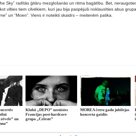
the Sky” radītās ģitāru mezglošanās un ritma bagātību. Bet, neraugoties u
kot vilties tiem cilvēkiem, kuri jau bija paspējuši noklausīties abus grup
e” un “Moen”. Viens ir noteikti skaidrs – meitenēm patika.
ncertēs
Klubā „DEPO” uzstāsies
MOREA četru gadu jubilejas
ilni
Francijas post-hardcore
koncerta gaidās
 zēvele” un
grupa „Celeste”
Anna”