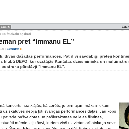
Cetur
 un festivālu apskati
eman pret “Immanu EL”
3:31
|
komentāri
(5)
ili, divas dažādas performances. Pat divi savdabīgi pretēji kontinen
rs klubā DEPO, kur uzstājās Kanādas dziesminieks un multiinstr
dī postroka pārstāvji “Immanu EL”.
ā koncerts neatklājās, kā cerēts, jo pirmajam māksliniekam
i uz skatuves nebija ļoti svarīgas performances daļas. Jau kopš
 pavada pašveidotas un pašierakstītas nelielas filmiņas,
estudēti mēmie leļļu šovi, kuriem viņš uz vietas arī atskaņo sevis
eliņu. Šoreiz, lidostas pazaudēto mantu dēļ, Bobs uz skatuves