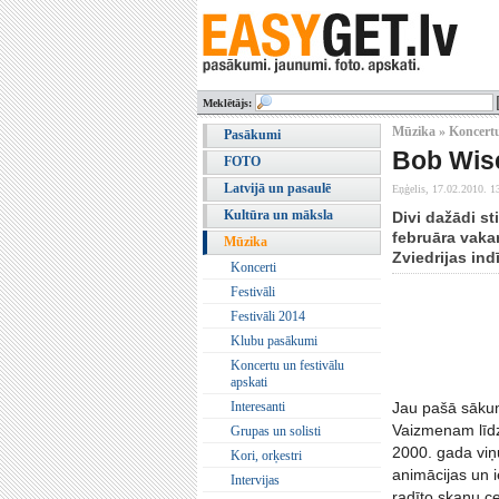
Meklētājs:
Mūzika » Koncertu
Pasākumi
Bob Wis
FOTO
Latvijā un pasaulē
Eņģelis,
17.02.2010. 1
Kultūra un māksla
Divi dažādi st
februāra vaka
Mūzika
Zviedrijas in
Koncerti
Festivāli
Festivāli 2014
Klubu pasākumi
Koncertu un festivālu
apskati
Interesanti
Jau pašā sākum
Vaizmenam līdz
Grupas un solisti
2000. gada viņu
Kori, orķestri
animācijas un i
Intervijas
radīto skaņu c