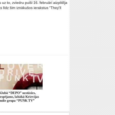
z to, zviedru puiši 16. februāri aizpildīja
as līdz šim iznākušos ierakstus “They'll
Klubā “DEPO” uzstāsies,
iespējams, labākā Krievijas
indie grupa “PUNK TV”