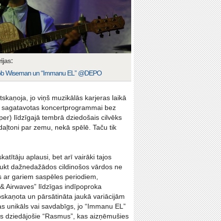
ijas:
b Wiseman un “Immanu EL” @DEPO
skaņoja, jo viņš muzikālās karjeras laikā
vai sagatavotas koncertprogrammai bez
per) līdzīgajā tembrā dziedošais cilvēks
tdaļtoni par zemu, nekā spēlē. Taču tik
tītāju aplausi, bet arī vairāki tajos
aukt dažnedažādos cildinošos vārdos ne
ās ar gariem saspēles periodiem,
 & Airwaves” līdzīgas indīpoproka
apskaņota un pārsātināta jaukā variācijām
as unikāls vai savdabīgs, jo “Immanu EL”
pos dziedājošie “Rasmus”, kas aizņēmušies