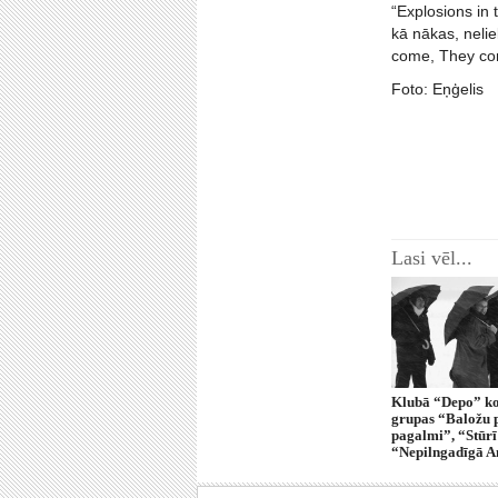
“Explosions in 
kā nākas, nelie
come, They com
Foto: Eņģelis
Lasi vēl...
Klubā “Depo” ko
grupas “Baložu p
pagalmi”, “Stūrī
“Nepilngadīgā 