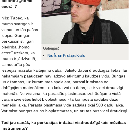
biedrību „homo
ecos:”?
Nils: Tāpēc, ka
mums svarīgas ir
vienas un tās pašas
idejas. Gan gan
perkusionisti, gan
biedrība „homo
Galerijas:
ecos:” uzskata, ka
Nils Īle un Kristaps Krolls
mums ir jādzīvo tā,
lai nodarītu pēc
iespējas mazāku kaitējumu dabai. Jālieto dabai draudzīgas lietas, lai
nākamajām paaudzēm nav jādzīvo atkritumu kaudzes vidū. Bungas
un džambas, uz kurām mēs spēlējam, parasti ir taisītas no
dabīgajiem materiāliem - no koka vai no ādas, tie ir videi draudzīgi
materiāli. Ne visi zina, ka parastās plastmasas izstrādājumu vietā
varam izvēlēties lietot bioplastmasu - tā kompostā sadalās dažu
mēnešu laikā. Parastā plastmasa vidē sadalās tikai 500 gadu laikā.
Var taisīt bungas arī no bioplastmasas, un arī tas būs videi draudzīgi.
Tad jau sanāk, ka perkusijas ir dabai visdraudzīgākais mūzikas
instruments?