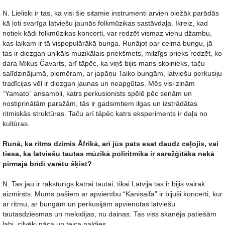
N. Lieliski ir tas, ka visi šie sitamie instrumenti arvien biežāk parādās
kā ļoti svarīga latviešu jaunās folkmūzikas sastāvdaļa. Ikreiz, kad
notiek kādi folkmūzikas koncerti, var redzēt vismaz vienu džambu,
kas laikam ir tā vispopulārākā bunga. Runājot par celma bungu, jā
tas ir diezgan unikāls muzikālais priekšmets, milzīgs prieks redzēt, ko
dara Mikus Čavarts, arī tāpēc, ka viņš bijis mans skolnieks, taču
salīdzinājumā, piemēram, ar japāņu Taiko bungām, latviešu perkusiju
tradīcijas vēl ir diezgan jaunas un neapgūtas. Mēs visi zinām
“Yamato” ansambli, katrs perkusionists spēlē pēc senām un
nostiprinātām paražām, tās ir gadsimtiem ilgas un izstrādātas
ritmiskās struktūras. Taču arī tāpēc katrs eksperiments ir daļa no
kultūras.
Runā, ka ritms dzimis Āfrikā, arī jūs pats esat daudz ceļojis, vai
tiesa, ka latviešu tautas mūzikā poliritmika ir sarežģītāka nekā
pirmajā brīdī varētu šķist?
N. Tas jau ir raksturīgs katrai tautai, tikai Latvijā tas ir bijis vairāk
aizmirsts. Mums pašiem ar apvienību “Kanisaifa” ir bijuši koncerti, kur
ar ritmu, ar bungām un perkusijām apvienotas latviešu
tautasdziesmas un melodijas, nu dainas. Tas viss skanēja patiešām
labi, cilvēki nāca un teica paldies.