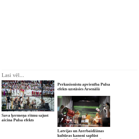
Lasi vēl...
Perkusionistu apvienība Pulsa
efekts uzstāsies Arsenālā
Sava ķermeņa ritmu sajust
aicina Pulsa efekts
Latvijas un Azerbaidžānas
kultūras kanoni saplūst