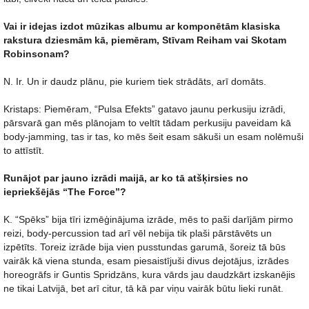
Vai ir idejas izdot mūzikas albumu ar komponētām klasiska
rakstura dziesmām kā, piemēram, Stīvam Reiham vai Skotam
Robinsonam?
N. Ir. Un ir daudz plānu, pie kuriem tiek strādāts, arī domāts.
Kristaps: Piemēram, “Pulsa Efekts” gatavo jaunu perkusiju izrādi,
pārsvarā gan mēs plānojam to veltīt tādam perkusiju paveidam kā
body-jamming, tas ir tas, ko mēs šeit esam sākuši un esam nolēmuši
to attīstīt.
Runājot par jauno izrādi maijā, ar ko tā atšķirsies no
iepriekšējās “The Force”?
K. “Spēks” bija tīri izmēģinājuma izrāde, mēs to paši darījām pirmo
reizi, body-percussion tad arī vēl nebija tik plaši pārstāvēts un
izpētīts. Toreiz izrāde bija vien pusstundas garumā, šoreiz tā būs
vairāk kā viena stunda, esam piesaistījuši divus dejotājus, izrādes
horeogrāfs ir Guntis Spridzāns, kura vārds jau daudzkārt izskanējis
ne tikai Latvijā, bet arī citur, tā kā par viņu vairāk būtu lieki runāt.