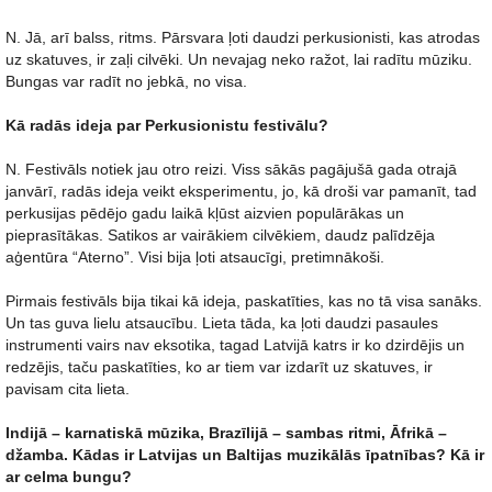
N. Jā, arī balss, ritms. Pārsvara ļoti daudzi perkusionisti, kas atrodas
uz skatuves, ir zaļi cilvēki. Un nevajag neko ražot, lai radītu mūziku.
Bungas var radīt no jebkā, no visa.
Kā radās ideja par Perkusionistu festivālu?
N. Festivāls notiek jau otro reizi. Viss sākās pagājušā gada otrajā
janvārī, radās ideja veikt eksperimentu, jo, kā droši var pamanīt, tad
perkusijas pēdējo gadu laikā kļūst aizvien populārākas un
pieprasītākas. Satikos ar vairākiem cilvēkiem, daudz palīdzēja
aģentūra “Aterno”. Visi bija ļoti atsaucīgi, pretimnākoši.
Pirmais festivāls bija tikai kā ideja, paskatīties, kas no tā visa sanāks.
Un tas guva lielu atsaucību. Lieta tāda, ka ļoti daudzi pasaules
instrumenti vairs nav eksotika, tagad Latvijā katrs ir ko dzirdējis un
redzējis, taču paskatīties, ko ar tiem var izdarīt uz skatuves, ir
pavisam cita lieta.
Indijā – karnatiskā mūzika, Brazīlijā – sambas ritmi, Āfrikā –
džamba. Kādas ir Latvijas un Baltijas muzikālās īpatnības? Kā ir
ar celma bungu?