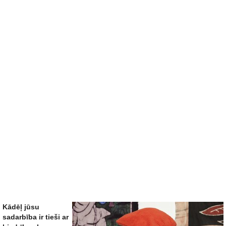
Kādēļ jūsu
sadarbība ir tieši ar