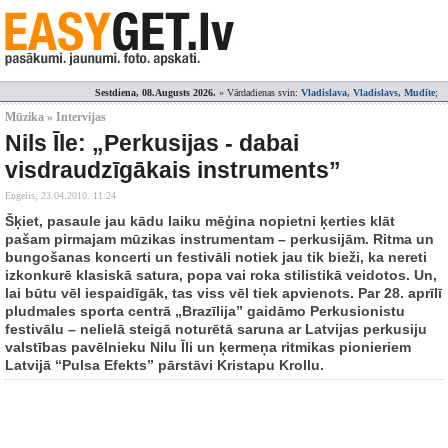
Sestdiena, 08.Augusts 2026.
» Vārdadienas svin:
Vladislava, Vladislavs, Mudīte
;
Mūzika » Intervijas
Nils Īle: „Perkusijas - dabai
visdraudzīgākais instruments”
Eņģelis,
23.04.2010. 11:24
Šķiet, pasaule jau kādu laiku mēģina nopietni ķerties klāt
pašam pirmajam mūzikas instrumentam – perkusijām. Ritma un
bungošanas koncerti un festivāli notiek jau tik bieži, ka nereti
izkonkurē klasiskā satura, popa vai roka stilistikā veidotos. Un,
lai būtu vēl iespaidīgāk, tas viss vēl tiek apvienots. Par 28. aprīlī
pludmales sporta centrā „Brazīlija” gaidāmo Perkusionistu
festivālu – nelielā steigā noturētā saruna ar Latvijas perkusiju
valstības pavēlnieku Nilu Īli un ķermeņa ritmikas pionieriem
Latvijā “Pulsa Efekts” pārstāvi Kristapu Krollu.