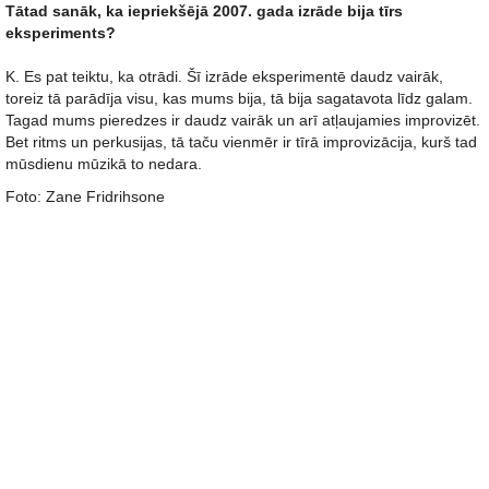
Tātad sanāk, ka iepriekšējā 2007. gada izrāde bija tīrs
eksperiments?
K. Es pat teiktu, ka otrādi. Šī izrāde eksperimentē daudz vairāk,
toreiz tā parādīja visu, kas mums bija, tā bija sagatavota līdz galam.
Tagad mums pieredzes ir daudz vairāk un arī atļaujamies improvizēt.
Bet ritms un perkusijas, tā taču vienmēr ir tīrā improvizācija, kurš tad
mūsdienu mūzikā to nedara.
Foto: Zane Fridrihsone