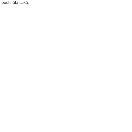
pusfināla laikā.