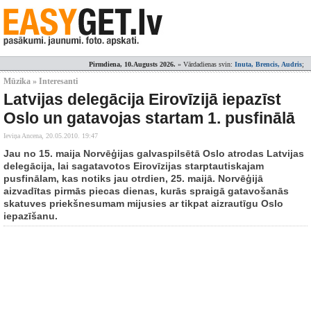
Pirmdiena, 10.Augusts 2026.
» Vārdadienas svin:
Inuta, Brencis, Audris
;
Mūzika » Interesanti
Latvijas delegācija Eirovīzijā iepazīst
Oslo un gatavojas startam 1. pusfinālā
Ieviņa Ancena,
20.05.2010. 19:47
Jau no 15. maija Norvēģijas galvaspilsētā Oslo atrodas Latvijas
delegācija, lai sagatavotos Eirovīzijas starptautiskajam
pusfinālam, kas notiks jau otrdien, 25. maijā. Norvēģijā
aizvadītas pirmās piecas dienas, kurās spraigā gatavošanās
skatuves priekšnesumam mijusies ar tikpat aizrautīgu Oslo
iepazīšanu.