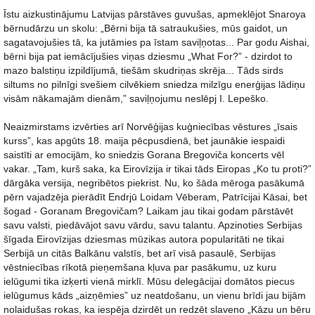
Īstu aizkustinājumu Latvijas pārstāves guvušas, apmeklējot Snaroya
bērnudārzu un skolu: „Bērni bija tā satraukušies, mūs gaidot, un
sagatavojušies tā, ka jutāmies pa īstam saviļņotas... Par godu Aishai,
bērni bija pat iemācījušies viņas dziesmu „What For?” - dzirdot to
mazo balstiņu izpildījumā, tiešām skudriņas skrēja... Tāds sirds
siltums no pilnīgi svešiem cilvēkiem sniedza milzīgu enerģijas lādiņu
visām nākamajām dienām,” saviļņojumu neslēpj I. Lepeško.
Neaizmirstams izvērties arī Norvēģijas kuģniecības vēstures „īsais
kurss”, kas apgūts 18. maija pēcpusdienā, bet jaunākie iespaidi
saistīti ar emocijām, ko sniedzis Gorana Bregoviča koncerts vēl
vakar. „Tam, kurš saka, ka Eirovīzija ir tikai tāds Eiropas „Ko tu proti?”
dārgāka versija, negribētos piekrist. Nu, ko šāda mēroga pasākumā
pērn vajadzēja pierādīt Endrjū Loidam Vēberam, Patrīcijai Kāsai, bet
šogad - Goranam Bregovičam? Laikam jau tikai godam pārstāvēt
savu valsti, piedāvājot savu vārdu, savu talantu. Apzinoties Serbijas
šīgada Eirovīzijas dziesmas mūzikas autora popularitāti ne tikai
Serbijā un citās Balkānu valstīs, bet arī visā pasaulē, Serbijas
vēstniecības rīkotā pieņemšana kļuva par pasākumu, uz kuru
ielūgumi tika izķerti vienā mirklī. Mūsu delegācijai domātos piecus
ielūgumus kāds „aizņēmies” uz neatdošanu, un vienu brīdi jau bijām
nolaidušas rokas, ka iespēja dzirdēt un redzēt slaveno „Kāzu un bēru