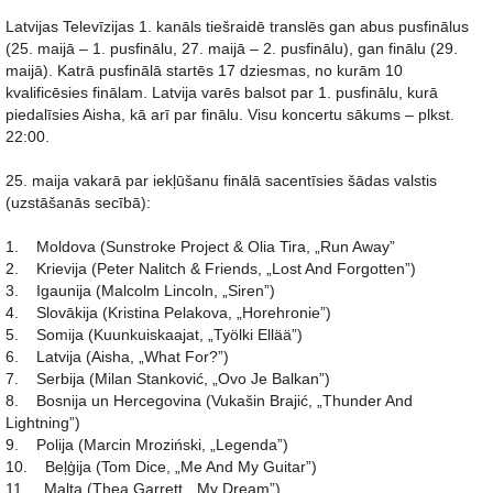
Latvijas Televīzijas 1. kanāls tiešraidē translēs gan abus pusfinālus
(25. maijā – 1. pusfinālu, 27. maijā – 2. pusfinālu), gan finālu (29.
maijā). Katrā pusfinālā startēs 17 dziesmas, no kurām 10
kvalificēsies finālam. Latvija varēs balsot par 1. pusfinālu, kurā
piedalīsies Aisha, kā arī par finālu. Visu koncertu sākums – plkst.
22:00.
25. maija vakarā par iekļūšanu finālā sacentīsies šādas valstis
(uzstāšanās secībā):
1. Moldova (Sunstroke Project & Olia Tira, „Run Away”
2. Krievija (Peter Nalitch & Friends, „Lost And Forgotten”)
3. Igaunija (Malcolm Lincoln, „Siren”)
4. Slovākija (Kristina Pelakova, „Horehronie”)
5. Somija (Kuunkuiskaajat, „Työlki Ellää”)
6. Latvija (Aisha, „What For?”)
7. Serbija (Milan Stanković, „Ovo Je Balkan”)
8. Bosnija un Hercegovina (Vukašin Brajić, „Thunder And
Lightning”)
9. Polija (Marcin Mroziński, „Legenda”)
10. Beļģija (Tom Dice, „Me And My Guitar”)
11. Malta (Thea Garrett, „My Dream”)