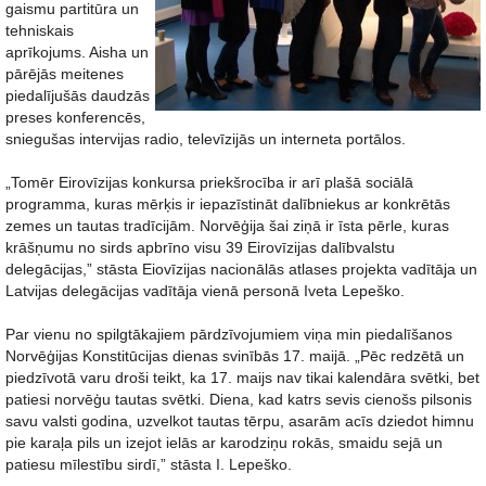
gaismu partitūra un
tehniskais
aprīkojums. Aisha un
pārējās meitenes
piedalījušās daudzās
preses konferencēs,
sniegušas intervijas radio, televīzijās un interneta portālos.
„Tomēr Eirovīzijas konkursa priekšrocība ir arī plašā sociālā
programma, kuras mērķis ir iepazīstināt dalībniekus ar konkrētās
zemes un tautas tradīcijām. Norvēģija šai ziņā ir īsta pērle, kuras
krāšņumu no sirds apbrīno visu 39 Eirovīzijas dalībvalstu
delegācijas,” stāsta Eiovīzijas nacionālās atlases projekta vadītāja un
Latvijas delegācijas vadītāja vienā personā Iveta Lepeško.
Par vienu no spilgtākajiem pārdzīvojumiem viņa min piedalīšanos
Norvēģijas Konstitūcijas dienas svinībās 17. maijā. „Pēc redzētā un
piedzīvotā varu droši teikt, ka 17. maijs nav tikai kalendāra svētki, bet
patiesi norvēģu tautas svētki. Diena, kad katrs sevis cienošs pilsonis
savu valsti godina, uzvelkot tautas tērpu, asarām acīs dziedot himnu
pie karaļa pils un izejot ielās ar karodziņu rokās, smaidu sejā un
patiesu mīlestību sirdī,” stāsta I. Lepeško.