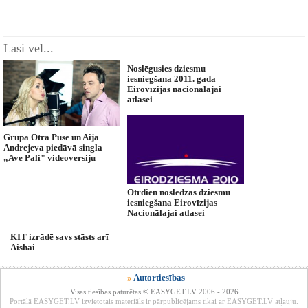
Lasi vēl...
Noslēgusies dziesmu
iesniegšana 2011. gada
Eirovīzijas nacionālajai
atlasei
Grupa Otra Puse un Aija
Andrejeva piedāvā singla
„Ave Pali" videoversiju
Otrdien noslēdzas dziesmu
iesniegšana Eirovīzijas
Nacionālajai atlasei
KIT izrādē savs stāsts arī
Aishai
»
Autortiesības
Visas tiesības paturētas © EASYGET.LV 2006 - 2026
Portālā EASYGET.LV izvietotais materiāls ir pārpublicējams tikai ar EASYGET.LV atļauju.