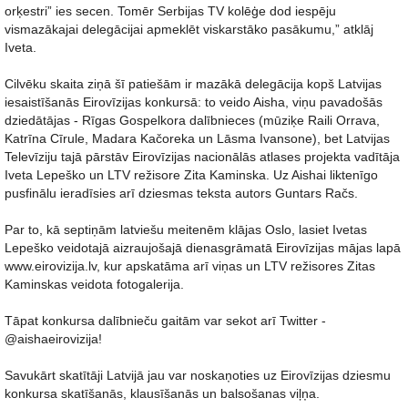
orķestri” ies secen. Tomēr Serbijas TV kolēģe dod iespēju
vismazākajai delegācijai apmeklēt viskarstāko pasākumu,” atklāj
Iveta.
Cilvēku skaita ziņā šī patiešām ir mazākā delegācija kopš Latvijas
iesaistīšanās Eirovīzijas konkursā: to veido Aisha, viņu pavadošās
dziedātājas - Rīgas Gospelkora dalībnieces (mūziķe Raili Orrava,
Katrīna Cīrule, Madara Kačoreka un Lāsma Ivansone), bet Latvijas
Televīziju tajā pārstāv Eirovīzijas nacionālās atlases projekta vadītāja
Iveta Lepeško un LTV režisore Zita Kaminska. Uz Aishai liktenīgo
pusfinālu ieradīsies arī dziesmas teksta autors Guntars Račs.
Par to, kā septiņām latviešu meitenēm klājas Oslo, lasiet Ivetas
Lepeško veidotajā aizraujošajā dienasgrāmatā Eirovīzijas mājas lapā
www.eirovizija.lv, kur apskatāma arī viņas un LTV režisores Zitas
Kaminskas veidota fotogalerija.
Tāpat konkursa dalībnieču gaitām var sekot arī Twitter -
@aishaeirovizija!
Savukārt skatītāji Latvijā jau var noskaņoties uz Eirovīzijas dziesmu
konkursa skatīšanās, klausīšanās un balsošanas viļņa.