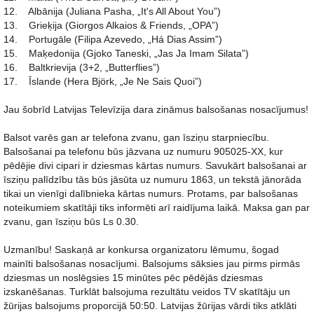
12. Albānija (Juliana Pasha, „It's All About You”)
13. Grieķija (Giorgos Alkaios & Friends, „OPA”)
14. Portugāle (Filipa Azevedo, „Há Dias Assim”)
15. Maķedonija (Gjoko Taneski, „Jas Ja Imam Silata”)
16. Baltkrievija (3+2, „Butterflies”)
17. Īslande (Hera Björk, „Je Ne Sais Quoi”)
Jau šobrīd Latvijas Televīzija dara zināmus balsošanas nosacījumus!
Balsot varēs gan ar telefona zvanu, gan īsziņu starpniecību.
Balsošanai pa telefonu būs jāzvana uz numuru 905025-XX, kur
pēdējie divi cipari ir dziesmas kārtas numurs. Savukārt balsošanai ar
īsziņu palīdzību tās būs jāsūta uz numuru 1863, un tekstā jānorāda
tikai un vienīgi dalībnieka kārtas numurs. Protams, par balsošanas
noteikumiem skatītāji tiks informēti arī raidījuma laikā. Maksa gan par
zvanu, gan īsziņu būs Ls 0.30.
Uzmanību! Saskaņā ar konkursa organizatoru lēmumu, šogad
mainīti balsošanas nosacījumi. Balsojums sāksies jau pirms pirmās
dziesmas un noslēgsies 15 minūtes pēc pēdējās dziesmas
izskanēšanas. Turklāt balsojuma rezultātu veidos TV skatītāju un
žūrijas balsojums proporcijā 50:50. Latvijas žūrijas vārdi tiks atklāti