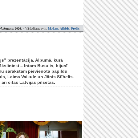
07.Augusts 2026.
» Vārdadienas svin:
Madars, Alfrēds, Fredis
;
gs” prezentācija. Albumā, kurā
slinieki – Intars Busulis, bijusī
mu sarakstam pievienota papildu
s, Laima Vaikule un Jānis Stībelis.
arī citās Latvijas pilsētās.