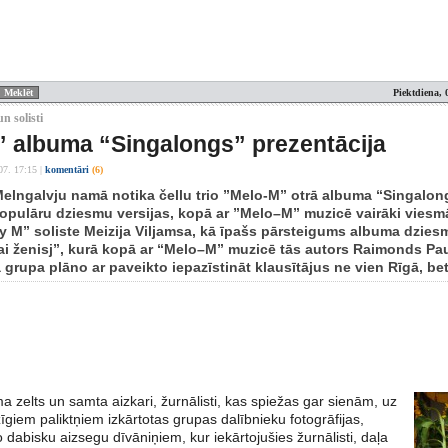
Piektdiena, 
n solisti
 albuma “Singalongs” prezentācija
07. 17:15
|
komentāri
(6)
Melngalvju namā notika čellu trio ”Melo-M” otrā albuma “Singalon
opulāru dziesmu versijas, kopā ar ”Melo–M” muzicē vairāki viesmāk
 M” soliste Meizija Viljamsa, kā īpašs pārsteigums albuma dzies
i ženisj”, kurā kopā ar “Melo–M” muzicē tās autors Raimonds Paul
 grupa plāno ar paveikto iepazīstināt klausītājus ne vien Rīgā, bet 
 zelts un samta aizkari, žurnālisti, kas spiežas gar sienām, uz
īgiem paliktņiem izkārtotas grupas dalībnieku fotogrāfijas,
o dabisku aizsegu dīvāniņiem, kur iekārtojušies žurnālisti, daļa