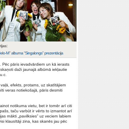
ijas:
elo-M” albuma “Singalongs” prezentācija
l. Pēc pāris ievadvārdiem un kā ierasts
skaņoti daži jaunajā albūmā iekļautie
u.c.
 vaļā, efekts, protams, uz skatītājiem
ti veras notiekošajā, pāris desmiti
not notikuma vietu, bet ir tomēr arī citi
pašs, taču varbūt ir vērts to izmantot arī
ģijas mākti „pavilksies” uz veciem labiem
si klausītāji zina, kas skanēs jau pēc