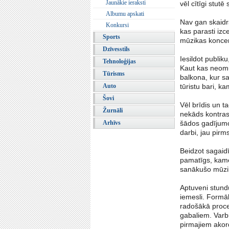
Jaunākie ieraksti
vēl cītīgi stutē
Albumu apskati
Nav gan skaidr
Konkursi
kas parasti izc
Sports
mūzikas konce
Dzīvesstils
Iesildot publik
Tehnoloģijas
Kaut kas neomul
Tūrisms
balkona, kur sa
Auto
tūristu bari, k
Šovi
Vēl brīdis un ta
Žurnāli
nekāds kontrast
Arhīvs
šādos gadījumos
darbi, jau pirm
Beidzot sagaidī
pamatīgs, kamēr
sanākušo mūzik
Aptuveni stundu
iemesli. Formāli
radošākā proces
gabaliem. Varbū
pirmajiem akord