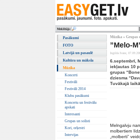
Meklētājs:
Mūzika » Grupas u
Pasākumi
”Melo-M”
FOTO
Latvijā un pasaulē
Ingrīda Ivane,
07.09.20
Kultūra un māksla
6.septembrī, 
iekļautas 10 p
Mūzika
grupas “Boney
Koncerti
dziesma “Dava
Festivāli
Tuvākajā laikā
Festivāli 2014
Klubu pasākumi
Koncertu un festivālu
apskati
Interesanti
Grupas un solisti
Melngalvju nama
Kori, orķestri
molbertiem līdz
Intervijas
„molberti” veid