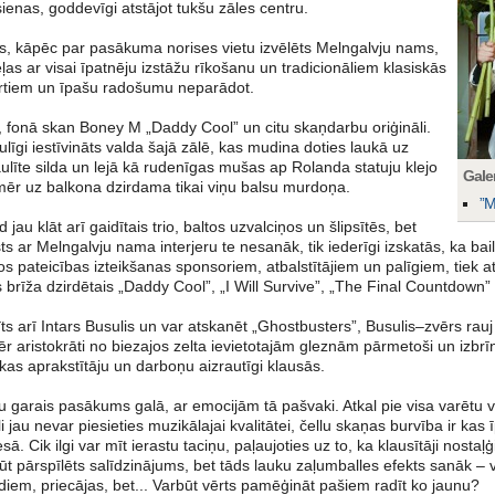
 sienas, goddevīgi atstājot tukšu zāles centru.
s, kāpēc par pasākuma norises vietu izvēlēts Melngalvju nams,
eļas ar visai īpatnēju izstāžu rīkošanu un tradicionāliem klasiskās
rtiem un īpašu radošumu neparādot.
u, fonā skan Boney M „Daddy Cool” un citu skaņdarbu oriģināli.
īgi iestīvināts valda šajā zālē, kas mudina doties laukā uz
ulīte silda un lejā kā rudenīgas mušas ap Rolanda statuju klejo
Galer
amēr uz balkona dzirdama tikai viņu balsu murdoņa.
”M
d jau klāt arī gaidītais trio, baltos uzvalciņos un šlipsītēs, bet
s ar Melngalvju nama interjeru te nesanāk, tik iederīgi izskatās, ka bai
 pateicības izteikšanas sponsoriem, atbalstītājiem un palīgiem, tiek at
s brīža dzirdētais „Daddy Cool”, „I Will Survive”, „The Final Countdown” 
ts arī Intars Busulis un var atskanēt „Ghostbusters”, Busulis–zvērs rauj
 aristokrāti no biezajos zelta ievietotajām gleznām pārmetoši un izbrīnī
as aprakstītāju un darboņu aizrautīgi klausās.
 garais pasākums galā, ar emocijām tā pašvaki. Atkal pie visa varētu vai
 jau nevar piesieties muzikālajai kvalitātei, čellu skaņas burvība ir kas ī
ā. Cik ilgi var mīt ierastu taciņu, paļaujoties uz to, ka klausītāji nostaļ
t pārspīlēts salīdzinājums, bet tāds lauku zaļumballes efekts sanāk – vi
iem, priecājas, bet... Varbūt vērts pamēģināt pašiem radīt ko jaunu?